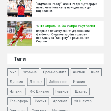
"Відмовив Реалу": агент Родрі підтвердив
намір чемпіона світу приєднатися до
Барселони.
#
Ліга Європи УЄФА
#
Євро
#
Футболіст
Вперше з початку січня: український
футболіст Судаков зробив гольову
передачу за "Бенфіку" в рамках Ліги
Європи.
Теги
Мир
Украина
Премьер-лига
Англия
Киев
Динамо
Донецк
Избранное
Италия
Испания
ФК Динамо
Главное
Шахтер
Трансферы
Россия
Арсенал
ФК Шахтер
Германия
Харьков
Металлург