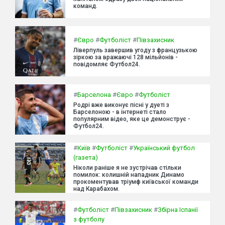
команд.
#
Євро
#
Футболіст
#
Півзахисник
Ліверпуль завершив угоду з французькою
зіркою за вражаючі 128 мільйонів -
повідомляє Футбол24.
#
Барселона
#
Євро
#
Футболіст
Родрі вже виконує пісні у дуеті з
Барселоною - в інтернеті стало
популярним відео, яке це демонструє -
Футбол24.
#
Київ
#
Футболіст
#
Український футбол
(газета)
Ніколи раніше я не зустрічав стільки
помилок: колишній нападник Динамо
прокоментував тріумф київської команди
над Карабахом.
#
Футболіст
#
Півзахисник
#
Збірна Іспанії
з футболу