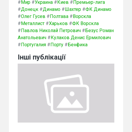
#
Мир
#
Украина
#
Киев
#
Премьер-лига
#
Донецк
#
Динамо
#
Шахтер
#
ФК Динамо
#
Олег Гусев
#
Полтава
#
Ворскла
#
Металлист
#
Харьков
#
ФК Ворскла
#
Павлов Николай Петрович
#
Безус Роман
Анатольевич
#
Кулаков Денис Ермилович
#
Португалия
#
Порту
#
Бенфика
Інші публікації