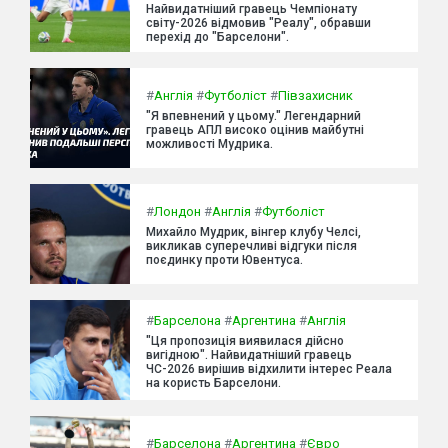
Найвидатніший гравець Чемпіонату
світу-2026 відмовив "Реалу", обравши
перехід до "Барселони".
#
Англія
#
Футболіст
#
Півзахисник
"Я впевнений у цьому." Легендарний
гравець АПЛ високо оцінив майбутні
можливості Мудрика.
#
Лондон
#
Англія
#
Футболіст
Михайло Мудрик, вінгер клубу Челсі,
викликав суперечливі відгуки після
поєдинку проти Ювентуса.
#
Барселона
#
Аргентина
#
Англія
"Ця пропозиція виявилася дійсно
вигідною". Найвидатніший гравець
ЧС-2026 вирішив відхилити інтерес Реала
на користь Барселони.
#
Барселона
#
Аргентина
#
Євро