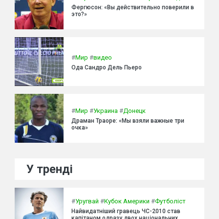
Фергюсон: «Вы действительно поверили в
это?»
#
Мир
#
видео
Ода Сандро Дель Пьеро
#
Мир
#
Украина
#
Донецк
Драман Траоре: «Мы взяли важные три
очка»
У тренді
#
Уругвай
#
Кубок Америки
#
Футболіст
Найвидатніший гравець ЧС-2010 став
капітаном одразу двох національних