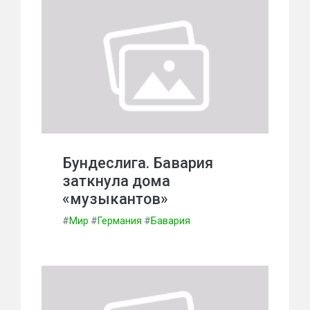
Бундеслига. Бавария
заткнула дома
«музыкантов»
#
Мир
#
Германия
#
Бавария