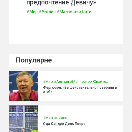
предпочтение Девичу»
#
Мир
#
Англия
#
Манчестер Сити
Популярне
#
Мир
#
Англия
#
Манчестер Юнайтед
Фергюсон: «Вы действительно поверили в
это?»
#
Мир
#
видео
Ода Сандро Дель Пьеро