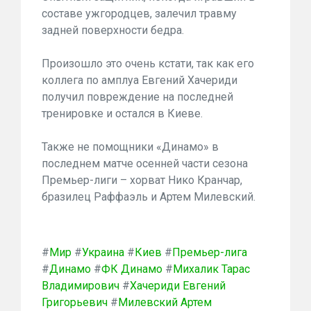
составе ужгородцев, залечил травму
задней поверхности бедра.
Произошло это очень кстати, так как его
коллега по амплуа Евгений Хачериди
получил повреждение на последней
тренировке и остался в Киеве.
Также не помощники «Динамо» в
последнем матче осенней части сезона
Премьер-лиги – хорват Нико Кранчар,
бразилец Раффаэль и Артем Милевский.
#
Мир
#
Украина
#
Киев
#
Премьер-лига
#
Динамо
#
ФК Динамо
#
Михалик Тарас
Владимирович
#
Хачериди Евгений
Григорьевич
#
Милевский Артем