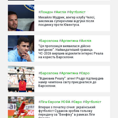
#
Лондон
#
Англія
#
Футболіст
Михайло Мудрик, вінгер клубу Челсі,
викликав суперечливі відгуки після
поєдинку проти Ювентуса.
#
Барселона
#
Аргентина
#
Англія
"Ця пропозиція виявилася дійсно
вигідною". Найвидатніший гравець
ЧС-2026 вирішив відхилити інтерес Реала
на користь Барселони.
#
Барселона
#
Аргентина
#
Євро
"Відмовив Реалу": агент Родрі підтвердив
намір чемпіона світу приєднатися до
Барселони.
#
Ліга Європи УЄФА
#
Євро
#
Футболіст
Вперше з початку січня: український
футболіст Судаков зробив гольову
передачу за "Бенфіку" в рамках Ліги