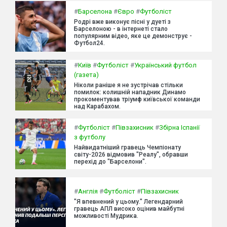
#
Барселона
#
Євро
#
Футболіст
Родрі вже виконує пісні у дуеті з
Барселоною - в інтернеті стало
популярним відео, яке це демонструє -
Футбол24.
#
Київ
#
Футболіст
#
Український футбол
(газета)
Ніколи раніше я не зустрічав стільки
помилок: колишній нападник Динамо
прокоментував тріумф київської команди
над Карабахом.
#
Футболіст
#
Півзахисник
#
Збірна Іспанії
з футболу
Найвидатніший гравець Чемпіонату
світу-2026 відмовив "Реалу", обравши
перехід до "Барселони".
#
Англія
#
Футболіст
#
Півзахисник
"Я впевнений у цьому." Легендарний
гравець АПЛ високо оцінив майбутні
можливості Мудрика.