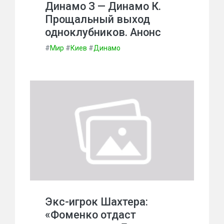
Динамо З — Динамо К.
Прощальный выход
одноклубников. Анонс
#
Мир
#
Киев
#
Динамо
Экс-игрок Шахтера:
«Фоменко отдаст