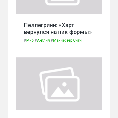
Пеллегрини: «Харт
вернулся на пик формы»
#
Мир
#
Англия
#
Манчестер Сити