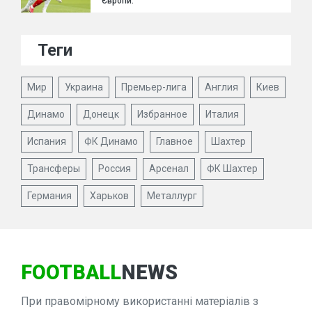
Європи.
Теги
Мир
Украина
Премьер-лига
Англия
Киев
Динамо
Донецк
Избранное
Италия
Испания
ФК Динамо
Главное
Шахтер
Трансферы
Россия
Арсенал
ФК Шахтер
Германия
Харьков
Металлург
FOOTBALL
NEWS
При правомірному використанні матеріалів з