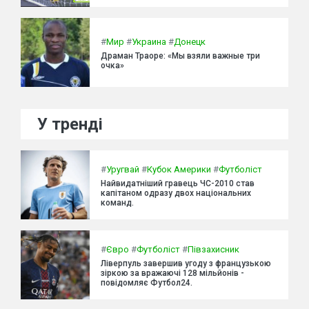
#
Мир
#
Украина
#
Донецк
Драман Траоре: «Мы взяли важные три
очка»
У тренді
#
Уругвай
#
Кубок Америки
#
Футболіст
Найвидатніший гравець ЧС-2010 став
капітаном одразу двох національних
команд.
#
Євро
#
Футболіст
#
Півзахисник
Ліверпуль завершив угоду з французькою
зіркою за вражаючі 128 мільйонів -
повідомляє Футбол24.