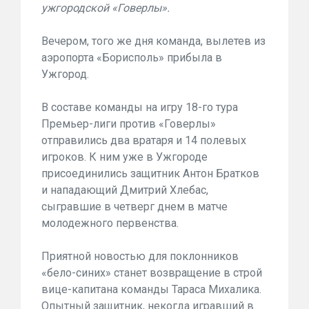
ужгородской «Говерлы».
Вечером, того же дня команда, вылетев из
аэропорта «Борисполь» прибыла в
Ужгород.
В составе команды на игру 18-го тура
Премьер-лиги против «Говерлы»
отправились два вратаря и 14 полевых
игроков. К ним уже в Ужгороде
присоединились защитник Антон Братков
и нападающий Дмитрий Хлебас,
сыгравшие в четверг днем в матче
молодежного первенства.
Приятной новостью для поклонников
«бело-синих» станет возвращение в строй
вице-капитана команды Тараса Михалика.
Опытный защитник, некогда игравший в