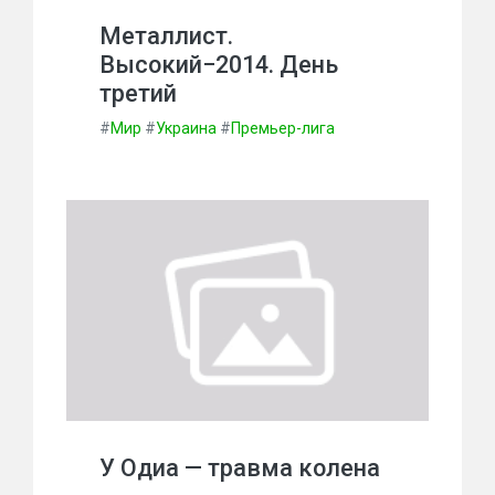
Металлист.
Высокий−2014. День
третий
#
Мир
#
Украина
#
Премьер-лига
У Одиа — травма колена