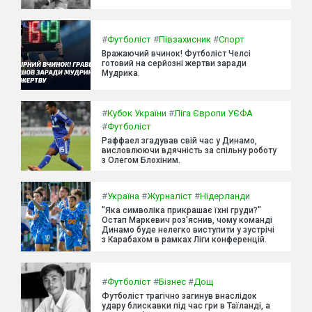
#
Футболіст
#
Півзахисник
#
Спорт
Вражаючий вчинок! Футболіст Челсі
готовий на серйозні жертви заради
Мудрика.
#
Кубок України
#
Ліга Європи УЄФА
#
Футболіст
Раффаел згадував свій час у Динамо,
висловлюючи вдячність за спільну роботу
з Олегом Блохіним.
#
Україна
#
Журналіст
#
Нідерланди
"Яка символіка прикрашає їхні груди?"
Остап Маркевич роз'яснив, чому команді
Динамо буде нелегко виступити у зустрічі
з Карабахом в рамках Ліги конференцій.
#
Футболіст
#
Бізнес
#
Дощ
Футболіст трагічно загинув внаслідок
удару блискавки під час гри в Таїланді, а