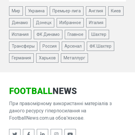
Мир
Украина
Премьер-лига
Англия
Киев
Динамо
Донецк
Избранное
Италия
Испания
ФК Динамо
Главное
Шахтер
Трансферы
Россия
Арсенал
ФК Шахтер
Германия
Харьков
Металлург
FOOTBALL
NEWS
При правомірному використанні матеріалів з
даного ресурсу гіперпосилання на
FootballNews.com.ua обов'язкове.