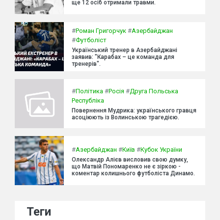
ще 12 осіб отримали травми.
#
Роман Григорчук
#
Азербайджан
#
Футболіст
Український тренер в Азербайджані
заявив: "Карабах – це команда для
тренерів".
#
Політика
#
Росія
#
Друга Польська
Республіка
Повернення Мудрика: українського гравця
асоціюють із Волинською трагедією.
#
Азербайджан
#
Київ
#
Кубок України
Олександр Алієв висловив свою думку,
що Матвій Пономаренко не є зіркою -
коментар колишнього футболіста Динамо.
Теги