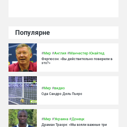
Популярне
#
Мир
#
Англия
#
Манчестер Юнайтед
Фергюсон: «Вы действительно поверили в
это?»
#
Мир
#
видео
Ода Сандро Дель Пьеро
#
Мир
#
Украина
#
Донецк
Драман Траоре: «Мы взяли важные три