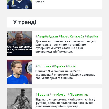
очка»
У тренді
#
Азербайджан
#
Тарас Качараба
#
Україна
Динамо зустрінеться з колишнім гравцем
Шахтаря, а наступним потенційним
суперником може стати ще один
вихованець цієї команди.
#
Політика
#
Україна
#
Росія
Близько 3 мільйонів на зап'ясті:
український спортсмен Мудрик здивував
своїм вибором годинника.
#
Європа
#
Футболіст
#
Півзахисник
Відомого спортсмена, який досяг успіху у
футболі, вбили неподалік від його житла:
дивовижні подробиці трагедії.