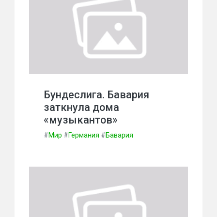
Бундеслига. Бавария
заткнула дома
«музыкантов»
#
Мир
#
Германия
#
Бавария