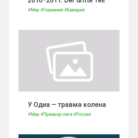
2010−2011. Der dritte Teil
#
Мир
#
Германия
#
Бавария
У Одиа — травма колена
#
Мир
#
Премьер-лига
#
Россия