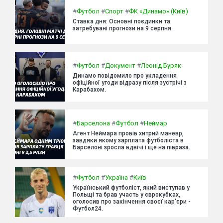
#
Футбол
#
Спорт
#
ФК «Динамо» (Київ)
Ставка дня: Основні поєдинки та
затребувані прогнози на 9 серпня.
#
Футбол
#
Документ
#
Леонід Буряк
Динамо повідомило про укладення
офіційної угоди відразу після зустрічі з
Карабахом.
#
Барселона
#
Футбол
#
Неймар
Агент Неймара провів хитрий маневр,
завдяки якому зарплата футболіста в
Барселоні зросла вдвічі і ще на півраза.
#
Футбол
#
Україна
#
Київ
Український футболіст, який виступав у
Польщі та брав участь у єврокубках,
оголосив про закінчення своєї кар'єри -
Футбол24.