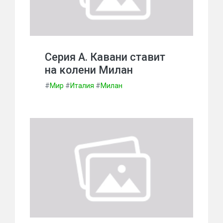
Серия А. Кавани ставит
на колени Милан
#
Мир
#
Италия
#
Милан