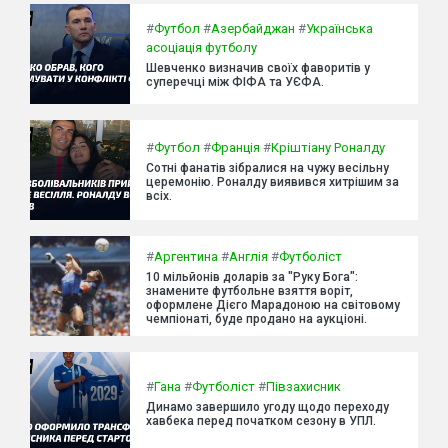
#
Футбол
#
Азербайджан
#
Українська
асоціація футболу
Шевченко визначив своїх фаворитів у
суперечці між ФІФА та УЄФА.
#
Футбол
#
Франція
#
Кріштіану Роналду
Сотні фанатів зібралися на чужу весільну
церемонію. Роналду виявився хитрішим за
всіх.
#
Аргентина
#
Англія
#
Футболіст
10 мільйонів доларів за "Руку Бога":
знамените футбольне взяття воріт,
оформлене Дієго Марадоною на світовому
чемпіонаті, буде продано на аукціоні.
#
Гана
#
Футболіст
#
Півзахисник
Динамо завершило угоду щодо переходу
хавбека перед початком сезону в УПЛ.