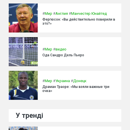
#
Мир
#
Англия
#
Манчестер Юнайтед
Фергюсон: «Вы действительно поверили в
это?»
#
Мир
#
видео
Ода Сандро Дель Пьеро
#
Мир
#
Украина
#
Донецк
Драман Траоре: «Мы взяли важные три
очка»
У тренді