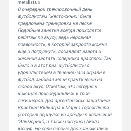
metalist.ua
В очередной тренировочный день
футболистам "желто-синих" была
предложена тренировка на песке.
Подобные занятия всегда приходятся
ребятам по вкусу, ведь неровная
поверхность, в которой запросто можно
еще и погрузнуть, добавляет азарта и
желания застать соперника врасплох. Так
было и в этот раз. Футболисты с
удовольствием в течение часа играли в
футбол, забивая мячи практически на
любой вкус. Отметим, что сегодня к
команде присоединились и трое
легионеров: два аргентинских защитника
Кристиан Вильягра и Марко Торсигльери
(который вернулся из аренды в испанской
"Альмерии"), а также нигериец Айила
Юссуф. Но если первые двое занимались