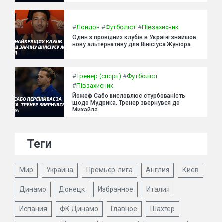
#
Лондон
#
Футболіст
#
Півзахисник
Один з провідних клубів в Україні знайшов
нову альтернативу для Вінісіуса Жуніора.
#
Тренер (спорт)
#
Футболіст
#
Півзахисник
Йожеф Сабо висловлює стурбованість
щодо Мудрика. Тренер звернувся до
Михайла.
Теги
Мир
Украина
Премьер-лига
Англия
Киев
Динамо
Донецк
Избранное
Италия
Испания
ФК Динамо
Главное
Шахтер