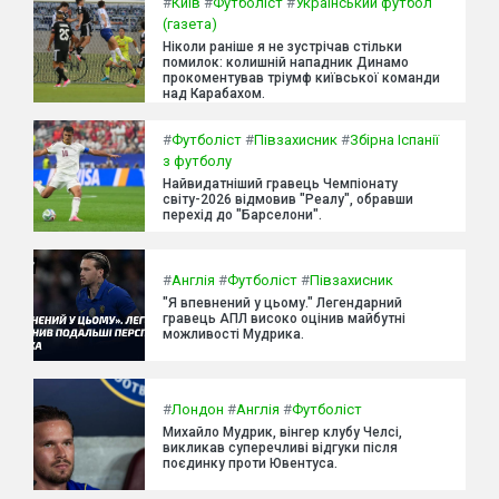
#
Київ
#
Футболіст
#
Український футбол
(газета)
Ніколи раніше я не зустрічав стільки
помилок: колишній нападник Динамо
прокоментував тріумф київської команди
над Карабахом.
#
Футболіст
#
Півзахисник
#
Збірна Іспанії
з футболу
Найвидатніший гравець Чемпіонату
світу-2026 відмовив "Реалу", обравши
перехід до "Барселони".
#
Англія
#
Футболіст
#
Півзахисник
"Я впевнений у цьому." Легендарний
гравець АПЛ високо оцінив майбутні
можливості Мудрика.
#
Лондон
#
Англія
#
Футболіст
Михайло Мудрик, вінгер клубу Челсі,
викликав суперечливі відгуки після
поєдинку проти Ювентуса.