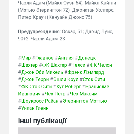
Чарли Адам (Майкл Оуэн 64), Майкл Кайтли
(Мэтью Этерингтон 72), Джонатан Уолтерс,
Питер Крауч (Кенуайн Джонс 75)
Предупреждения:
Оскар, 51; Давид Луис,
90+2; Чарли Адам, 23
#
Мир
#
Главное
#
Англия
#
Донецк
#
Шахтер
#
ФК Шахтер
#
Челси
#
ФК Челси
#
Джон Оби Микель
#
Фрэнк Лэмпард
#
Джон Терри
#
Эшли Коул
#
Сток Сити
#
ФК Сток Сити
#
Хут Роберт
#
Бранислав
Иванович
#
Чех Петр
#
Чех Максим
#
Шоукросс Райан
#
Этерингтон Мэттью
#
Уилан Гленн
Інші публікації