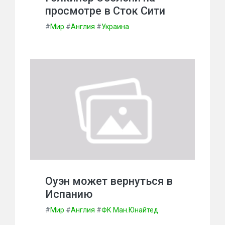
просмотре в Сток Сити
#
Мир
#
Англия
#
Украина
Оуэн может вернуться в
Испанию
#
Мир
#
Англия
#
ФК Ман.Юнайтед