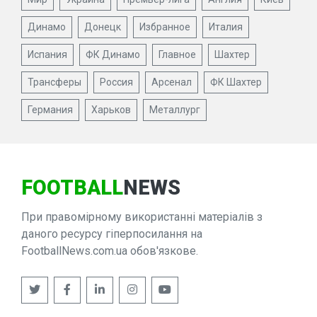
Динамо
Донецк
Избранное
Италия
Испания
ФК Динамо
Главное
Шахтер
Трансферы
Россия
Арсенал
ФК Шахтер
Германия
Харьков
Металлург
FOOTBALL
NEWS
При правомірному використанні матеріалів з
даного ресурсу гіперпосилання на
FootballNews.com.ua обов'язкове.