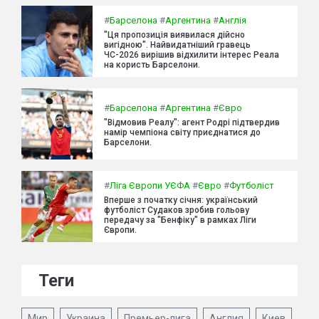
#
Барселона
#
Аргентина
#
Англія
"Ця пропозиція виявилася дійсно
вигідною". Найвидатніший гравець
ЧС-2026 вирішив відхилити інтерес Реала
на користь Барселони.
#
Барселона
#
Аргентина
#
Євро
"Відмовив Реалу": агент Родрі підтвердив
намір чемпіона світу приєднатися до
Барселони.
#
Ліга Європи УЄФА
#
Євро
#
Футболіст
Вперше з початку січня: український
футболіст Судаков зробив гольову
передачу за "Бенфіку" в рамках Ліги
Європи.
Теги
Мир
Украина
Премьер-лига
Англия
Киев