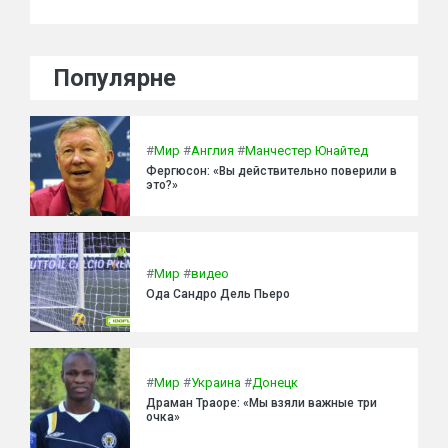
Популярне
#
Мир
#
Англия
#
Манчестер Юнайтед
Фергюсон: «Вы действительно поверили в
это?»
#
Мир
#
видео
Ода Сандро Дель Пьеро
#
Мир
#
Украина
#
Донецк
Драман Траоре: «Мы взяли важные три
очка»