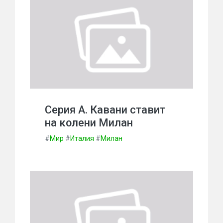
Серия А. Кавани ставит
на колени Милан
#
Мир
#
Италия
#
Милан