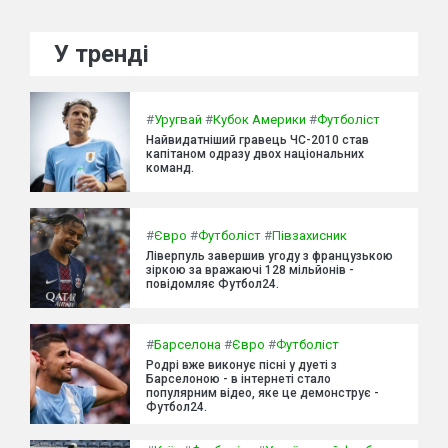
У тренді
#
Уругвай
#
Кубок Америки
#
Футболіст
Найвидатніший гравець ЧС-2010 став
капітаном одразу двох національних
команд.
#
Євро
#
Футболіст
#
Півзахисник
Ліверпуль завершив угоду з французькою
зіркою за вражаючі 128 мільйонів -
повідомляє Футбол24.
#
Барселона
#
Євро
#
Футболіст
Родрі вже виконує пісні у дуеті з
Барселоною - в інтернеті стало
популярним відео, яке це демонструє -
Футбол24.