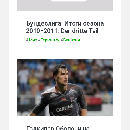
Бундеслига. Итоги сезона
2010−2011. Der dritte Teil
#
Мир
#
Германия
#
Бавария
Голкипер Оболони на