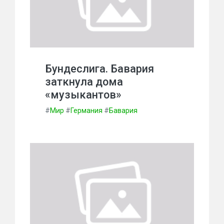
Бундеслига. Бавария
заткнула дома
«музыкантов»
#
Мир
#
Германия
#
Бавария