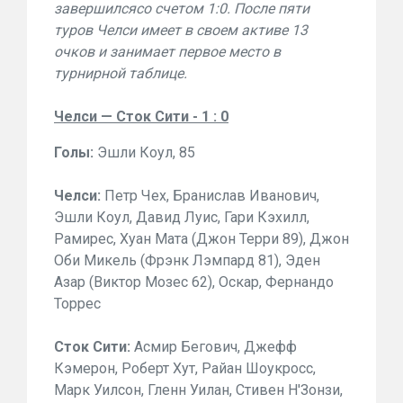
завершилсясо счетом 1:0. После пяти
туров Челси имеет в своем активе 13
очков и занимает первое место в
турнирной таблице.
Челси — Сток Сити - 1 : 0
Голы:
Эшли Коул, 85
Челси:
Петр Чех, Бранислав Иванович,
Эшли Коул, Давид Луис, Гари Кэхилл,
Рамирес, Хуан Мата (Джон Терри 89), Джон
Оби Микель (Фрэнк Лэмпард 81), Эден
Азар (Виктор Мозес 62), Оскар, Фернандо
Торрес
Сток Сити:
Асмир Бегович, Джефф
Кэмерон, Роберт Хут, Райан Шоукросс,
Марк Уилсон, Гленн Уилан, Стивен Н'Зонзи,