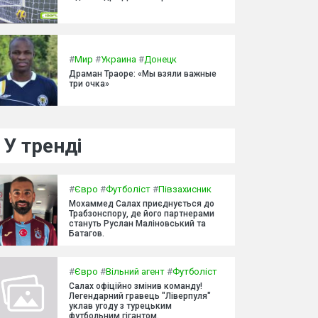
#
Мир
#
Украина
#
Донецк
Драман Траоре: «Мы взяли важные
три очка»
У тренді
#
Євро
#
Футболіст
#
Півзахисник
Мохаммед Салах приєднується до
Трабзонспору, де його партнерами
стануть Руслан Маліновський та
Батагов.
#
Євро
#
Вільний агент
#
Футболіст
Салах офіційно змінив команду!
Легендарний гравець "Ліверпуля"
уклав угоду з турецьким
футбольним гігантом.