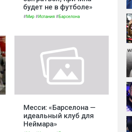
будет не в футболе»
#
Мир
#
Испания
#
Барселона
Месси: «Барселона —
идеальный клуб для
Неймара»