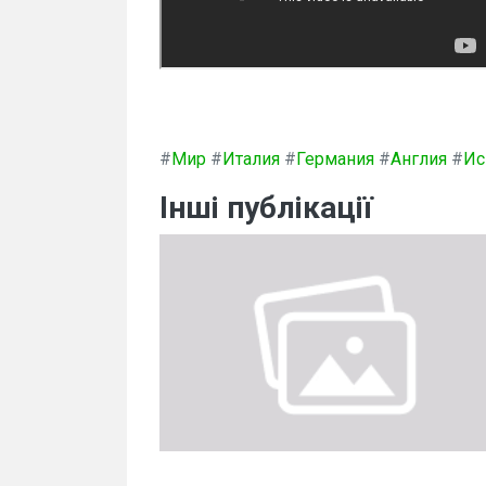
#
Мир
#
Италия
#
Германия
#
Англия
#
Ис
Інші публікації