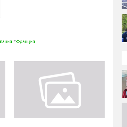
пания
#
Франция