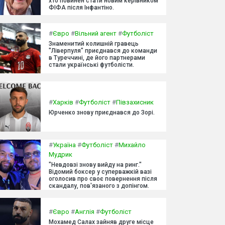
хто повинен стати новим керівником
ФІФА після Інфантіно.
#
Євро
#
Вільний агент
#
Футболіст
Знаменитий колишній гравець
"Ліверпуля" приєднався до команди
в Туреччині, де його партнерами
стали українські футболісти.
#
Харків
#
Футболіст
#
Півзахисник
Юрченко знову приєднався до Зорі.
#
Україна
#
Футболіст
#
Михайло
Мудрик
"Невдовзі знову вийду на ринг."
Відомий боксер у суперважкій вазі
оголосив про своє повернення після
скандалу, пов'язаного з допінгом.
#
Євро
#
Англія
#
Футболіст
Мохамед Салах зайняв друге місце