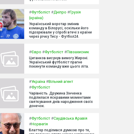
#
Футболіст
#
Дніпро
#
Грузія
(країна)
Український воротар змінив
команду в Білорусі, оскільки його
підозрювали у спробі втечі з країни
через річку Тису - Футбол24.
#
Євро
#
Футболіст
#
Півзахисник
Циганков висунув вимогу Жироні.
Український футболіст прагне
покинути команду вже цього літа.
#
Україна
#
Вільний агент
#
Футболіст
Чарівність. Дружина Зінченка
поділилася яскравими моментами
святкування днів народження своїх
донечок.
#
Футболіст
#
Саудівська Аравія
#
Норвегія
Блаттер поділився думкою про те,