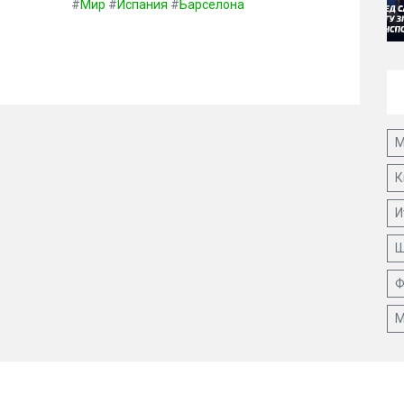
#
Мир
#
Испания
#
Барселона
М
К
И
Ш
Ф
М