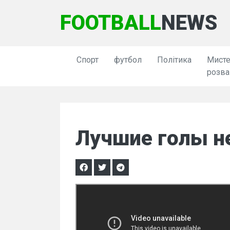
FOOTBALL
NEWS
Спорт
футбол
Політика
Мисте
розва
Лучшие голы н