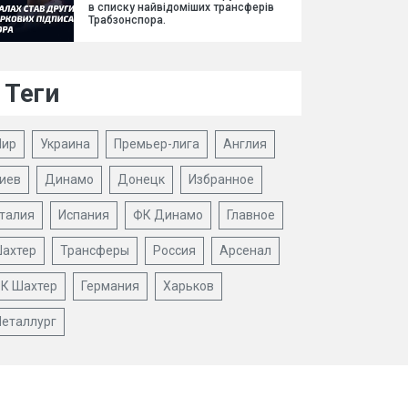
в списку найвідоміших трансферів
Трабзонспора.
Теги
ир
Украина
Премьер-лига
Англия
иев
Динамо
Донецк
Избранное
талия
Испания
ФК Динамо
Главное
ахтер
Трансферы
Россия
Арсенал
К Шахтер
Германия
Харьков
еталлург