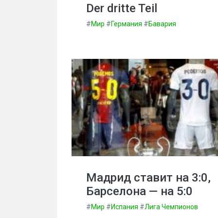
Der dritte Teil
#
Мир
#
Германия
#
Бавария
Мадрид ставит на 3:0,
Барселона — на 5:0
#
Мир
#
Испания
#
Лига Чемпионов