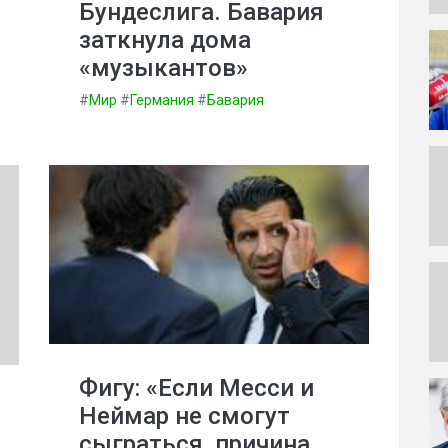
Бундеслига. Бавария
заткнула дома
«музыкантов»
#
Мир
#
Германия
#
Бавария
Фигу: «Если Месси и
Неймар не смогут
сыграться, причина