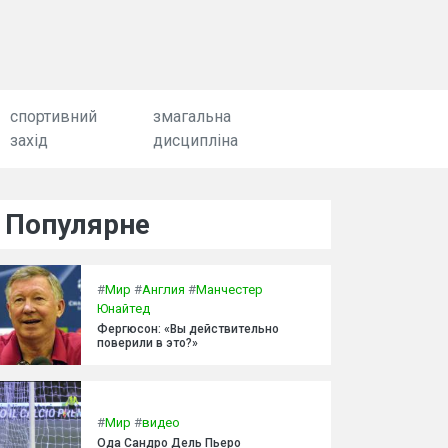
спортивний
змагальна
захід
дисципліна
Популярне
#
Мир
#
Англия
#
Манчестер
Юнайтед
Фергюсон: «Вы действительно
поверили в это?»
#
Мир
#
видео
Ода Сандро Дель Пьеро