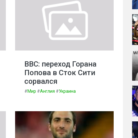
BBC: переход Горана
Попова в Сток Сити
сорвался
#
Мир
#
Англия
#
Украина