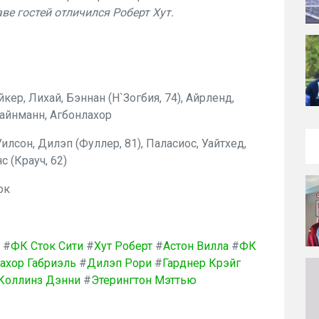
ве гостей отличился Роберт Хут.
йкер, Лихай, Бэннан (Н`Зогбия, 74), Айрленд,
 Вайнманн, Агбонлахор
илсон, Дилэп (Фуллер, 81), Паласиос, Уайтхед,
с (Крауч, 62)
ок
#
ФК Сток Сити
#
Хут Роберт
#
Астон Вилла
#
ФК
ахор Габриэль
#
Дилэп Рори
#
Гарднер Крэйг
Коллинз Дэнни
#
Этерингтон Мэттью