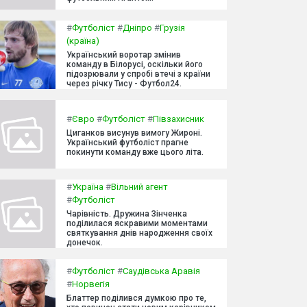
#
Футболіст
#
Дніпро
#
Грузія
(країна)
Український воротар змінив
команду в Білорусі, оскільки його
підозрювали у спробі втечі з країни
через річку Тису - Футбол24.
#
Євро
#
Футболіст
#
Півзахисник
Циганков висунув вимогу Жироні.
Український футболіст прагне
покинути команду вже цього літа.
#
Україна
#
Вільний агент
#
Футболіст
Чарівність. Дружина Зінченка
поділилася яскравими моментами
святкування днів народження своїх
донечок.
#
Футболіст
#
Саудівська Аравія
#
Норвегія
Блаттер поділився думкою про те,