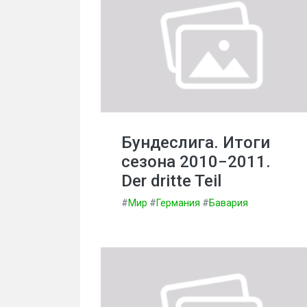
Бундеслига. Итоги
сезона 2010−2011.
Der dritte Teil
#
Мир
#
Германия
#
Бавария