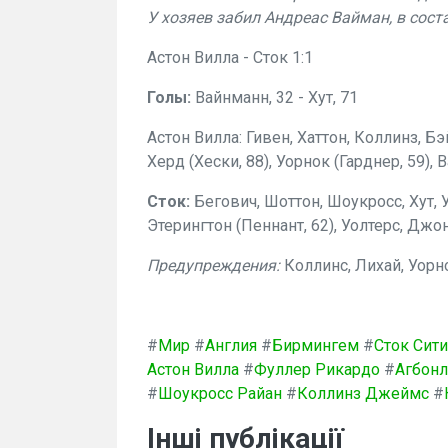
У хозяев забил Андреас Вайман, в соста
Астон Вилла - Сток 1:1
Голы:
Вайнманн, 32 - Хут, 71
Астон Вилла: Гивен, Хаттон, Коллинз, Бэ
Херд (Хески, 88), Уорнок (Гарднер, 59),
Сток:
Бегович, Шоттон, Шоукросс, Хут, У
Этерингтон (Пеннант, 62), Уолтерс, Джон
Предупреждения:
Коллинс, Лихай, Уорн
#
Мир
#
Англия
#
Бирмингем
#
Сток Сити
Астон Вилла
#
Фуллер Рикардо
#
Агбонл
#
Шоукросс Райан
#
Коллинз Джеймс
#
Інші публікації