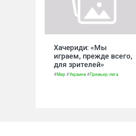
Хачериди: «Мы
играем, прежде всего,
для зрителей»
#
Мир
#
Украина
#
Премьер-лига