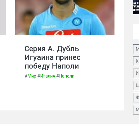
Серия А. Дубль
М
Игуаина принес
К
победу Наполи
И
#
Мир
#
Италия
#
Наполи
Ш
Ф
М