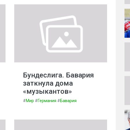
Бундеслига. Бавария
заткнула дома
«музыкантов»
#
Мир
#
Германия
#
Бавария