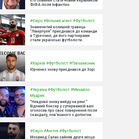
хто повинен стати новим керівником
ФІФА після Інфантіно.
#
Євро
#
Вільний агент
#
Футболіст
Знаменитий колишній гравець
"Ліверпуля" приєднався до команди
в Туреччині, де його партнерами
стали українські футболісти.
#
Харків
#
Футболіст
#
Півзахисник
Юрченко знову приєднався до Зорі.
#
Україна
#
Футболіст
#
Михайло
Мудрик
"Невдовзі знову вийду на ринг."
Відомий боксер у суперважкій вазі
оголосив про своє повернення після
скандалу, пов'язаного з допінгом.
#
Євро
#
Англія
#
Футболіст
Мохамед Салах зайняв друге місце