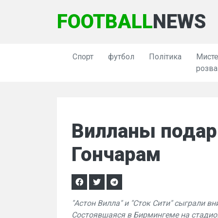
FOOTBALL
NEWS
Спорт
футбол
Політика
Мисте
розва
Вилланы подар
Гончарам
"Астон Вилла" и "Сток Сити" сыграли в
Состоявшаяся в Бирмингеме на стадион