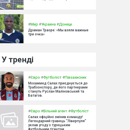
#
Мир
#
Украина
#
Донецк
Драман Траоре: «Мы взяли важные
три очка»
У тренді
#
Євро
#
Футболіст
#
Півзахисник
Мохаммед Салах приєднується до
Трабзонспору, де його партнерами
стануть Руслан Маліновський та
Батагов.
#
Євро
#
Вільний агент
#
Футболіст
Салах офіційно змінив команду!
Легендарний гравець "Ліверпуля"
уклав угоду з турецьким
футбольним гігантом.