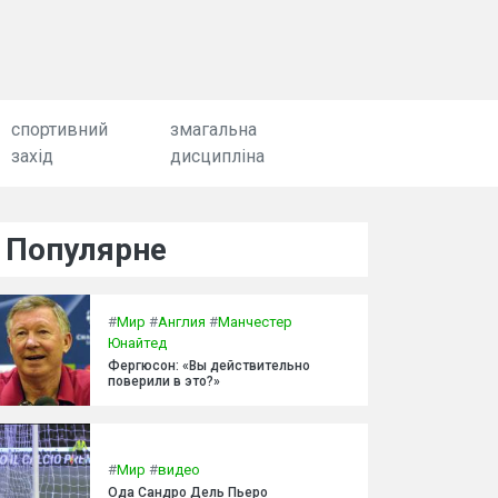
спортивний
змагальна
захід
дисципліна
Популярне
#
Мир
#
Англия
#
Манчестер
Юнайтед
Фергюсон: «Вы действительно
поверили в это?»
#
Мир
#
видео
Ода Сандро Дель Пьеро