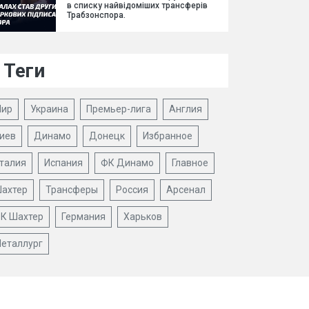
в списку найвідоміших трансферів
Трабзонспора.
Теги
ир
Украина
Премьер-лига
Англия
иев
Динамо
Донецк
Избранное
талия
Испания
ФК Динамо
Главное
ахтер
Трансферы
Россия
Арсенал
К Шахтер
Германия
Харьков
еталлург