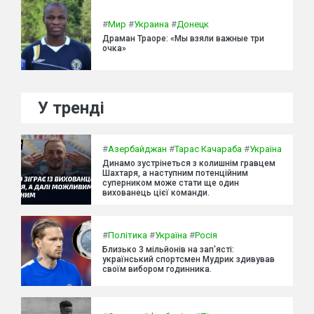
#
Мир
#
Украина
#
Донецк
Драман Траоре: «Мы взяли важные три
очка»
У тренді
#
Азербайджан
#
Тарас Качараба
#
Україна
Динамо зустрінеться з колишнім гравцем
Шахтаря, а наступним потенційним
суперником може стати ще один
вихованець цієї команди.
#
Політика
#
Україна
#
Росія
Близько 3 мільйонів на зап'ясті:
український спортсмен Мудрик здивував
своїм вибором годинника.