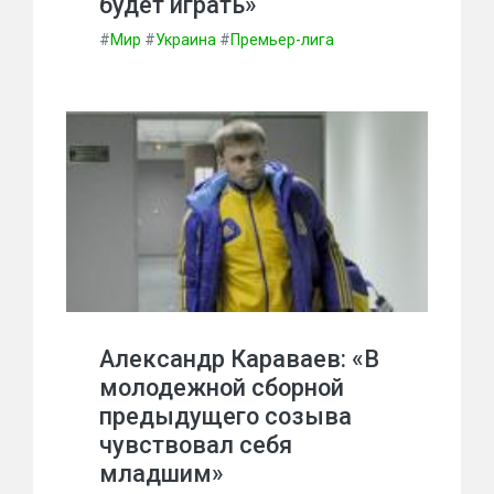
будет играть»
#
Мир
#
Украина
#
Премьер-лига
Александр Караваев: «В
молодежной сборной
предыдущего созыва
чувствовал себя
младшим»