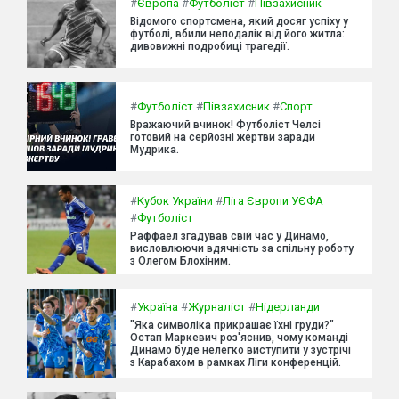
#
Європа
#
Футболіст
#
Півзахисник
Відомого спортсмена, який досяг успіху у
футболі, вбили неподалік від його житла:
дивовижні подробиці трагедії.
#
Футболіст
#
Півзахисник
#
Спорт
Вражаючий вчинок! Футболіст Челсі
готовий на серйозні жертви заради
Мудрика.
#
Кубок України
#
Ліга Європи УЄФА
#
Футболіст
Раффаел згадував свій час у Динамо,
висловлюючи вдячність за спільну роботу
з Олегом Блохіним.
#
Україна
#
Журналіст
#
Нідерланди
"Яка символіка прикрашає їхні груди?"
Остап Маркевич роз'яснив, чому команді
Динамо буде нелегко виступити у зустрічі
з Карабахом в рамках Ліги конференцій.