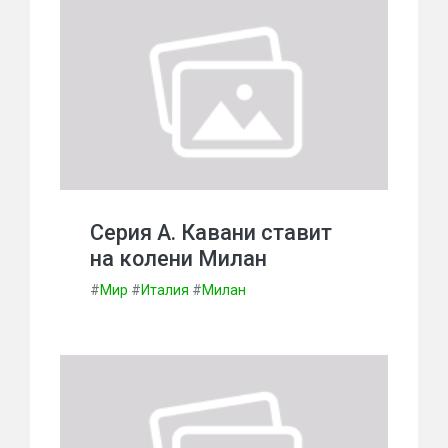
Серия А. Кавани ставит
на колени Милан
#
Мир
#
Италия
#
Милан