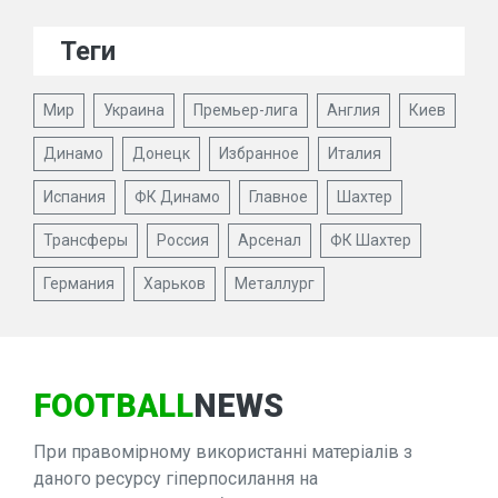
Теги
Мир
Украина
Премьер-лига
Англия
Киев
Динамо
Донецк
Избранное
Италия
Испания
ФК Динамо
Главное
Шахтер
Трансферы
Россия
Арсенал
ФК Шахтер
Германия
Харьков
Металлург
FOOTBALL
NEWS
При правомірному використанні матеріалів з
даного ресурсу гіперпосилання на