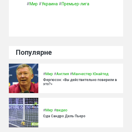
#
Мир
#
Украина
#
Премьер-лига
Популярне
#
Мир
#
Англия
#
Манчестер Юнайтед
Фергюсон: «Вы действительно поверили в
это?»
#
Мир
#
видео
Ода Сандро Дель Пьеро