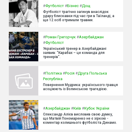
#
Футболіст
#
Бізнес
#
Дощ
Футболіст трагічно загинув внаслідок
удару блискавки під час гри в Таїланді, а
ще 12 осіб отримали травми.
#
Роман Григорчук
#
Азербайджан
#
Футболіст
Український тренер в Азербайджані
заявив: "Карабах – це команда для
тренерів".
#
Політика
#
Росія
#
Друга Польська
Республіка
Повернення Мудрика: українського гравця
асоціюють із Волинською трагедією.
#
Азербайджан
#
Київ
#
Кубок України
Олександр Алієв висловив свою думку,
що Матвій Пономаренко не є зіркою -
коментар колишнього футболіста Динамо.