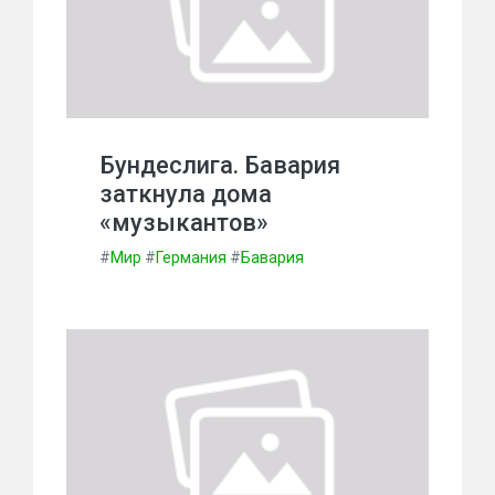
Бундеслига. Бавария
заткнула дома
«музыкантов»
#
Мир
#
Германия
#
Бавария