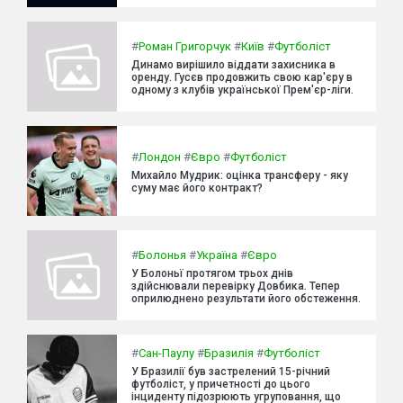
#
Роман Григорчук
#
Київ
#
Футболіст
Динамо вирішило віддати захисника в
оренду. Гусєв продовжить свою кар'єру в
одному з клубів української Прем'єр-ліги.
#
Лондон
#
Євро
#
Футболіст
Михайло Мудрик: оцінка трансферу - яку
суму має його контракт?
#
Болонья
#
Україна
#
Євро
У Болоньї протягом трьох днів
здійснювали перевірку Довбика. Тепер
оприлюднено результати його обстеження.
#
Сан-Паулу
#
Бразилія
#
Футболіст
У Бразилії був застрелений 15-річний
футболіст, у причетності до цього
інциденту підозрюють угруповання, що