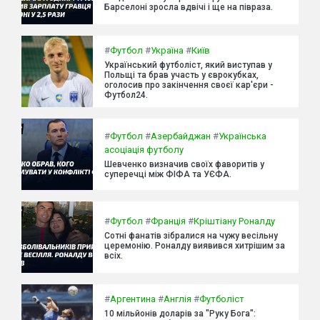
Барселоні зросла вдвічі і ще на півраза.
#
Футбол
#
Україна
#
Київ
Український футболіст, який виступав у
Польщі та брав участь у єврокубках,
оголосив про закінчення своєї кар'єри -
Футбол24.
#
Футбол
#
Азербайджан
#
Українська
асоціація футболу
Шевченко визначив своїх фаворитів у
суперечці між ФІФА та УЄФА.
#
Футбол
#
Франція
#
Кріштіану Роналду
Сотні фанатів зібралися на чужу весільну
церемонію. Роналду виявився хитрішим за
всіх.
#
Аргентина
#
Англія
#
Футболіст
10 мільйонів доларів за "Руку Бога":