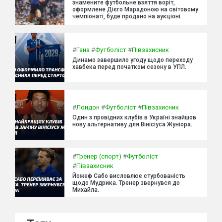
знамените футбольне взяття воріт,
оформлене Дієго Марадоною на світовому
чемпіонаті, буде продано на аукціоні.
#
Гана
#
Футболіст
#
Півзахисник
Динамо завершило угоду щодо переходу
хавбека перед початком сезону в УПЛ.
#
Лондон
#
Футболіст
#
Півзахисник
Один з провідних клубів в Україні знайшов
нову альтернативу для Вінісіуса Жуніора.
#
Тренер (спорт)
#
Футболіст
#
Півзахисник
Йожеф Сабо висловлює стурбованість
щодо Мудрика. Тренер звернувся до
Михайла.