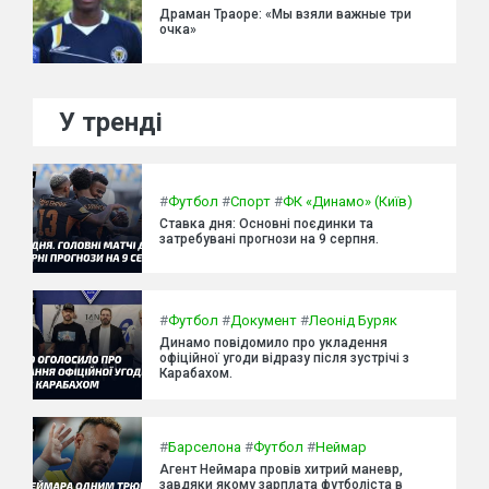
Драман Траоре: «Мы взяли важные три
очка»
У тренді
#
Футбол
#
Спорт
#
ФК «Динамо» (Київ)
Ставка дня: Основні поєдинки та
затребувані прогнози на 9 серпня.
#
Футбол
#
Документ
#
Леонід Буряк
Динамо повідомило про укладення
офіційної угоди відразу після зустрічі з
Карабахом.
#
Барселона
#
Футбол
#
Неймар
Агент Неймара провів хитрий маневр,
завдяки якому зарплата футболіста в