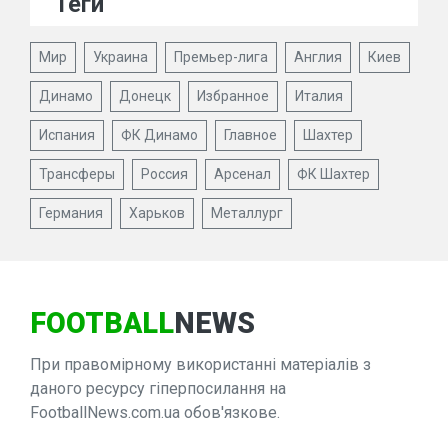
Теги
Мир
Украина
Премьер-лига
Англия
Киев
Динамо
Донецк
Избранное
Италия
Испания
ФК Динамо
Главное
Шахтер
Трансферы
Россия
Арсенал
ФК Шахтер
Германия
Харьков
Металлург
FOOTBALL
NEWS
При правомірному використанні матеріалів з
даного ресурсу гіперпосилання на
FootballNews.com.ua обов'язкове.