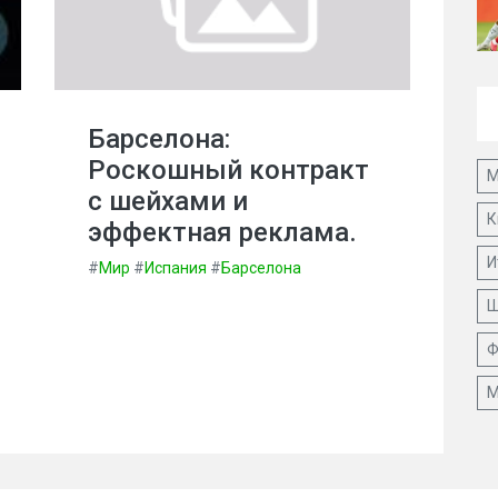
Барселона:
Роскошный контракт
М
с шейхами и
К
эффектная реклама.
И
#
Мир
#
Испания
#
Барселона
Ш
Ф
М