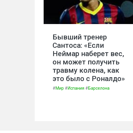
Бывший тренер
Сантоса: «Если
Неймар наберет вес,
он может получить
травму колена, как
это было с Роналдо»
#
Мир
#
Испания
#
Барселона