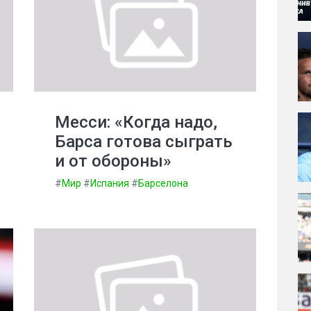
Месси: «Когда надо,
Барса готова сыграть
и от обороны»
#
Мир
#
Испания
#
Барселона