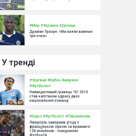
#
Мир
#
Украина
#
Донецк
Драман Траоре: «Мы взяли важные
три очка»
У тренді
#
Уругвай
#
Кубок Америки
#
Футболіст
Найвидатніший гравець ЧС-2010
став капітаном одразу двох
національних команд.
#
Євро
#
Футболіст
#
Півзахисник
Ліверпуль завершив угоду з
французькою зіркою за вражаючі
128 мільйонів - повідомляє
Футбол24.