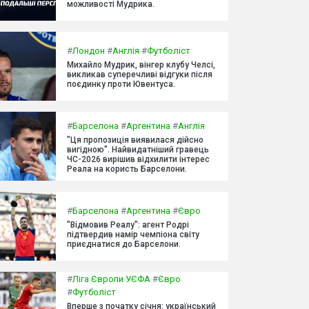
можливості Мудрика.
#
Лондон
#
Англія
#
Футболіст
Михайло Мудрик, вінгер клубу Челсі,
викликав суперечливі відгуки після
поєдинку проти Ювентуса.
#
Барселона
#
Аргентина
#
Англія
"Ця пропозиція виявилася дійсно
вигідною". Найвидатніший гравець
ЧС-2026 вирішив відхилити інтерес
Реала на користь Барселони.
#
Барселона
#
Аргентина
#
Євро
"Відмовив Реалу": агент Родрі
підтвердив намір чемпіона світу
приєднатися до Барселони.
#
Ліга Європи УЄФА
#
Євро
#
Футболіст
Вперше з початку січня: український