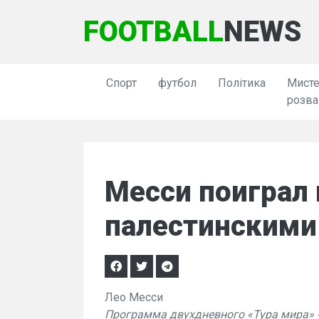
FOOTBALL
NEWS
Спорт
футбол
Політика
Мисте
розва
Месси поиграл 
палестинскими
Лео Месси
Программа двухдневного «Тура мира» 