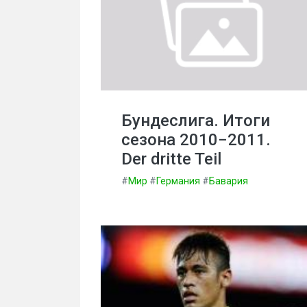
Бундеслига. Итоги
сезона 2010−2011.
Der dritte Teil
#
Мир
#
Германия
#
Бавария