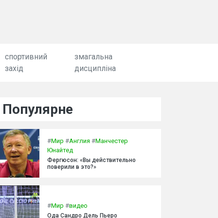
спортивний
змагальна
захід
дисципліна
Популярне
#
Мир
#
Англия
#
Манчестер
Юнайтед
Фергюсон: «Вы действительно
поверили в это?»
#
Мир
#
видео
Ода Сандро Дель Пьеро