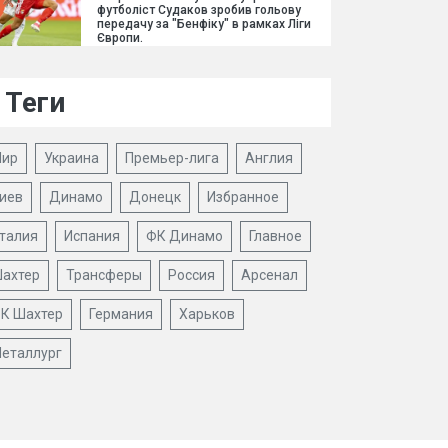
футболіст Судаков зробив гольову
передачу за "Бенфіку" в рамках Ліги
Європи.
Теги
ир
Украина
Премьер-лига
Англия
иев
Динамо
Донецк
Избранное
талия
Испания
ФК Динамо
Главное
ахтер
Трансферы
Россия
Арсенал
К Шахтер
Германия
Харьков
еталлург