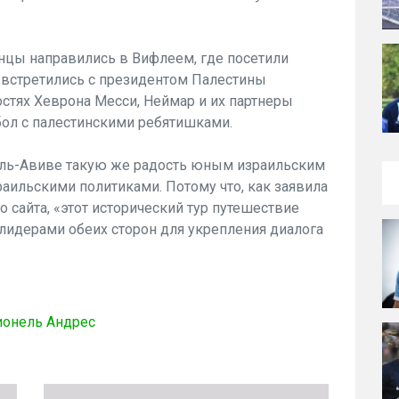
нцы направились в Вифлеем, где посетили
 встретились с президентом Палестины
стях Хеврона Месси, Неймар и их партнеры
бол с палестинскими ребятишками.
Тель-Авиве такую же радость юным израильским
зраильскими политиками. Потому что, как заявила
о сайта, «этот исторический тур путешествие
лидерами обеих сторон для укрепления диалога
ионель Андрес