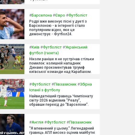
#
Барселона
#
Євро
#
Футболіст
Родрі вже виконує пісні у дуеті з
Барселоною - в інтернеті стало
популярним відео, яке це
демонструє - Футбол24.
#
Київ
#
Футболіст
#
Український
футбол (газета)
Ніколи раніше я не зустрічав стільки
помилок: колишній нападник
Динамо прокоментував тріумф
київської команди над Карабахом.
#
Футболіст
#
Півзахисник
#
Збірна
Іспанії з футболу
Найвидатніший гравець Чемпіонату
світу-2026 відмовив "Реалу",
обравши перехід до "Барселони".
#
Англія
#
Футболіст
#
Півзахисник
"Я впевнений у цьому." Легендарний
гравець АПЛ високо оцінив майбутні