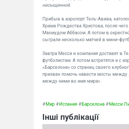
насыщенной.
Прибыв в аэропорт Тель-Авива, католо
Храма Рождества Христова, после чего
Махмудом Аббасом. А потом в окрестно
сыграли несколько матчей в мини-фут
Завтра Месси и компания доставят в 
футболистам. А потом встретятся и с и
«Барселона» со страниц своего клубног
призван помочь навести мосты между 
между ними во имя мира».
#
Мир
#
Испания
#
Барселона
#
Месси Л
Інші публікації