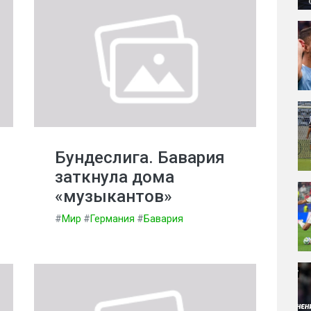
Бундеслига. Бавария
заткнула дома
«музыкантов»
#
Мир
#
Германия
#
Бавария