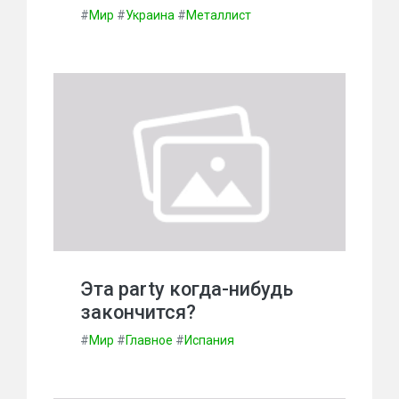
#
Мир
#
Украина
#
Металлист
Эта party когда-нибудь
закончится?
#
Мир
#
Главное
#
Испания