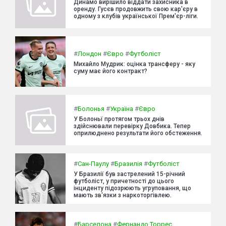
Динамо вирішило віддати захисника в
оренду. Гусєв продовжить свою кар'єру в
одному з клубів української Прем'єр-ліги.
#
Лондон
#
Євро
#
Футболіст
Михайло Мудрик: оцінка трансферу - яку
суму має його контракт?
#
Болонья
#
Україна
#
Євро
У Болоньї протягом трьох днів
здійснювали перевірку Довбика. Тепер
оприлюднено результати його обстеження.
#
Сан-Паулу
#
Бразилія
#
Футболіст
У Бразилії був застрелений 15-річний
футболіст, у причетності до цього
інциденту підозрюють угруповання, що
мають зв'язки з наркоторгівлею.
#
Барселона
#
Фернандо Торрес