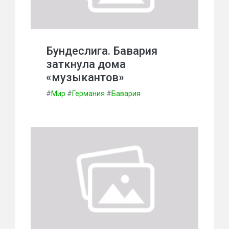
Бундеслига. Бавария
заткнула дома
«музыкантов»
#
Мир
#
Германия
#
Бавария