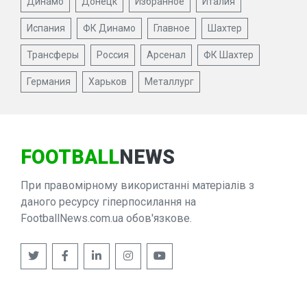
Динамо
Донецк
Избранное
Италия
Испания
ФК Динамо
Главное
Шахтер
Трансферы
Россия
Арсенал
ФК Шахтер
Германия
Харьков
Металлург
FOOTBALL
NEWS
При правомірному використанні матеріалів з
даного ресурсу гіперпосилання на
FootballNews.com.ua обов'язкове.