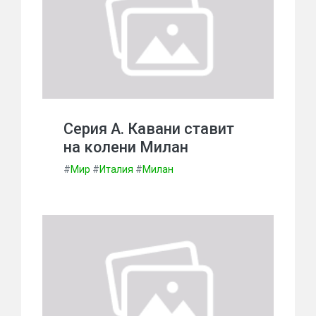
Серия А. Кавани ставит
на колени Милан
#
Мир
#
Италия
#
Милан