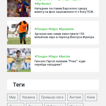
#
Футболіст
Нападник поставив Барселоні сувору
вимогу на фоні зацікавленості з боку ПСЖ.
#
Лондон
#
Євро
#
Бразилія
Арсенал має намір інвестувати 150
мільйонів євро в переїзд Вінісіуса Жуніора.
#
Лондон
#
Євро
#
Англія
Гансало Гарсія залишив "Реал": куди
перейде нападник?
Теги
Мир
Украина
Премьер-лига
Англия
Киев