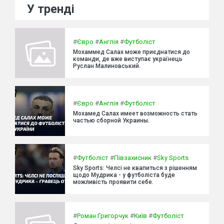
У тренді
#
Євро
#
Англія
#
Футболіст
Мохаммед Салах може приєднатися до
команди, де вже виступає українець
Руслан Малиновський.
#
Євро
#
Англія
#
Футболіст
Мохамед Салах имеет возможность стать
частью сборной Украины.
#
Футболіст
#
Півзахисник
#
Sky Sports
Sky Sports: Челсі не квапиться з рішенням
щодо Мудрика - у футболіста буде
можливість проявити себе.
#
Роман Григорчук
#
Київ
#
Футболіст