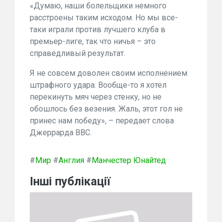
«Думаю, наши болельщики немного
расстроены таким исходом. Но мы все-
таки играли против лучшего клуба в
премьер-лиге, так что ничья – это
справедливый результат.
Я не совсем доволен своим исполнением
штрафного удара. Вообще-то я хотел
перекинуть мяч через стенку, но не
обошлось без везения. Жаль, этот гол не
принес нам победу», – передает слова
Джеррарда BBC.
#
Мир
#
Англия
#
Манчестер Юнайтед
Інші публікації