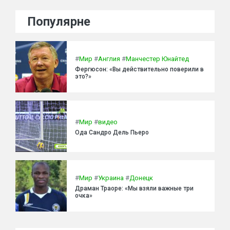
Популярне
#
Мир
#
Англия
#
Манчестер Юнайтед
Фергюсон: «Вы действительно поверили в
это?»
#
Мир
#
видео
Ода Сандро Дель Пьеро
#
Мир
#
Украина
#
Донецк
Драман Траоре: «Мы взяли важные три
очка»