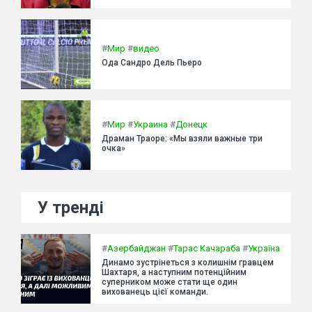
#
Мир
#
видео
Ода Сандро Дель Пьеро
#
Мир
#
Украина
#
Донецк
Драман Траоре: «Мы взяли важные три
очка»
У тренді
#
Азербайджан
#
Тарас Качараба
#
Україна
Динамо зустрінеться з колишнім гравцем
Шахтаря, а наступним потенційним
суперником може стати ще один
вихованець цієї команди.