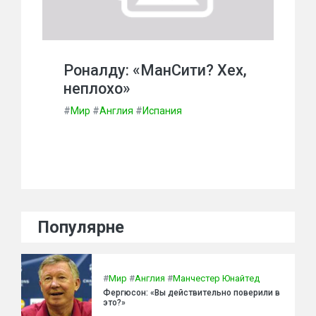
Роналду: «МанСити? Хех,
неплохо»
#
Мир
#
Англия
#
Испания
Популярне
#
Мир
#
Англия
#
Манчестер Юнайтед
Фергюсон: «Вы действительно поверили в
это?»