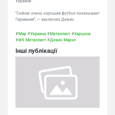
Украине".
"Сейчас очень хороший футбол показывает
Германия", — заключил Девич.
#
Мир
#
Украина
#
Металлист
#
Харьков
#
ФК Металлист
#
Девич Марко
Інші публікації