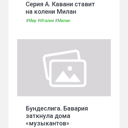
Серия А. Кавани ставит
на колени Милан
#
Мир
#
Италия
#
Милан
Бундеслига. Бавария
заткнула дома
«музыкантов»