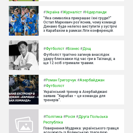
#
Україна
#
Журналіст
#
Нідерланди
"Яка символіка прикрашає їхні груди?"
Остап Маркевич роз'яснив, чому команді
Динамо буде нелегко виступити у зустрічі
з Карабахом в рамках Ліги конференцій.
#
Футболіст
#
Бізнес
#
Дощ
Футболіст трагічно загинув внаслідок
удару блискавки під час гри в Таїланді, а
ще 12 осіб отримали травми.
#
Роман Григорчук
#
Азербайджан
#
Футболіст
Український тренер в Азербайджані
заявив: "Карабах – це команда для
тренерів".
#
Політика
#
Росія
#
Друга Польська
Республіка
Повернення Мудрика: українського гравця
асоціюють із Волинською трагедією.