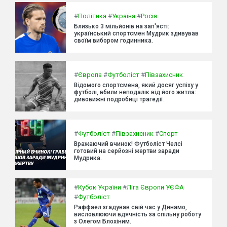
#
Політика
#
Україна
#
Росія
Близько 3 мільйонів на зап'ясті:
український спортсмен Мудрик здивував
своїм вибором годинника.
#
Європа
#
Футболіст
#
Півзахисник
Відомого спортсмена, який досяг успіху у
футболі, вбили неподалік від його житла:
дивовижні подробиці трагедії.
#
Футболіст
#
Півзахисник
#
Спорт
Вражаючий вчинок! Футболіст Челсі
готовий на серйозні жертви заради
Мудрика.
#
Кубок України
#
Ліга Європи УЄФА
#
Футболіст
Раффаел згадував свій час у Динамо,
висловлюючи вдячність за спільну роботу
з Олегом Блохіним.