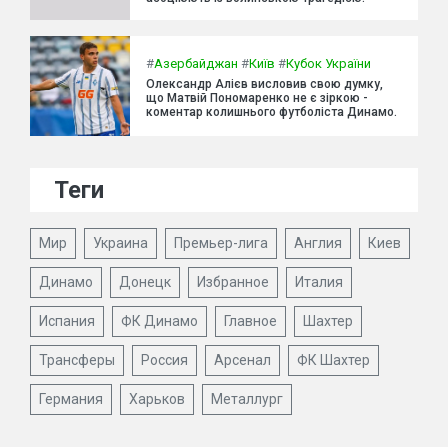
#
Азербайджан
#
Київ
#
Кубок України
Олександр Алієв висловив свою думку,
що Матвій Пономаренко не є зіркою -
коментар колишнього футболіста Динамо.
Теги
Мир
Украина
Премьер-лига
Англия
Киев
Динамо
Донецк
Избранное
Италия
Испания
ФК Динамо
Главное
Шахтер
Трансферы
Россия
Арсенал
ФК Шахтер
Германия
Харьков
Металлург