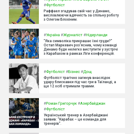
#
Футболіст
Раффаел згадував свій час у Динамо,
висловлюючи вдячність за спільну роботу
з Олегом Блохіним.
#
Україна
#
Журналіст
#
Нідерланди
"Яка символіка прикрашає їхні груди?"
Остап Маркевич роз'яснив, чому команді
Динамо буде нелегко виступити у зустрічі
з Карабахом в рамках Ліги конференцій.
#
Футболіст
#
Бізнес
#
Дощ
Футболіст трагічно загинув внаслідок
удару блискавки під час гри в Таїланді, а
ще 12 осіб отримали травми.
#
Роман Григорчук
#
Азербайджан
#
Футболіст
Український тренер в Азербайджані
заявив: "Карабах – це команда для
тренерів".