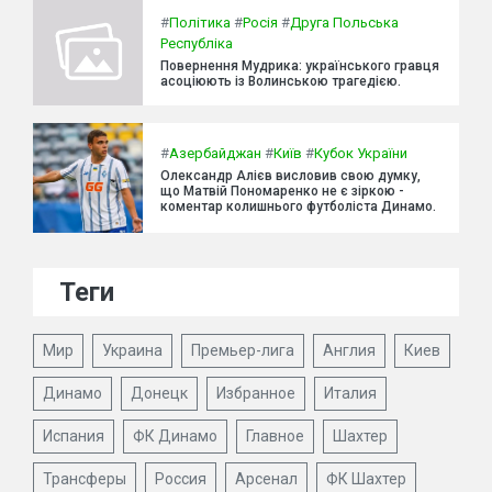
#
Політика
#
Росія
#
Друга Польська
Республіка
Повернення Мудрика: українського гравця
асоціюють із Волинською трагедією.
#
Азербайджан
#
Київ
#
Кубок України
Олександр Алієв висловив свою думку,
що Матвій Пономаренко не є зіркою -
коментар колишнього футболіста Динамо.
Теги
Мир
Украина
Премьер-лига
Англия
Киев
Динамо
Донецк
Избранное
Италия
Испания
ФК Динамо
Главное
Шахтер
Трансферы
Россия
Арсенал
ФК Шахтер