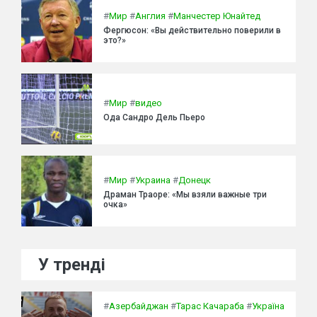
#
Мир
#
Англия
#
Манчестер Юнайтед
Фергюсон: «Вы действительно поверили в
это?»
#
Мир
#
видео
Ода Сандро Дель Пьеро
#
Мир
#
Украина
#
Донецк
Драман Траоре: «Мы взяли важные три
очка»
У тренді
#
Азербайджан
#
Тарас Качараба
#
Україна