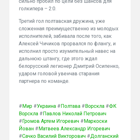
сильно пробил по цели без шансов для
голкипера – 2:0.
Третий гол полтавская дружина, уже
сложенная преимущественно из молодых
исполнителей, забивала после того, как
Алексей Чичиков прорвался по флангу, и
исполнил просто изумительный навес на
дальнюю штангу, где этого ждал
белорусский легионер Дмитрий Осипенко,
ударом головой увенчав старания
партнера по команде.
#
Мир
#
Украина
#
Полтава
#
Ворскла
#
ФК
Ворскла
#
Павлов Николай Петрович
#
Громов Артем Игоревич
#
Маркоски
Йован
#
Матвеев Александр Игоревич
#
Сачко Василий Викторович
#
Долганский