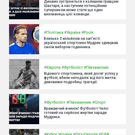
Динамо зустрінеться з колишнім гравцем
Шахтаря, а наступним потенційним
суперником може стати ще один
вихованець цієї команди.
#
Політика
#
Україна
#
Росія
Близько 3 мільйонів на зап'ясті:
український спортсмен Мудрик здивував
своїм вибором годинника.
#
Європа
#
Футболіст
#
Півзахисник
Відомого спортсмена, який досяг успіху у
футболі, вбили неподалік від його житла:
дивовижні подробиці трагедії.
#
Футболіст
#
Півзахисник
#
Спорт
Вражаючий вчинок! Футболіст Челсі
готовий на серйозні жертви заради
Мудрика.
#
Кубок України
#
Ліга Європи УЄФА