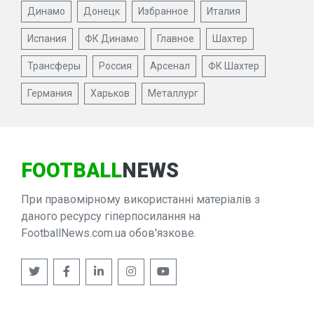
Динамо
Донецк
Избранное
Италия
Испания
ФК Динамо
Главное
Шахтер
Трансферы
Россия
Арсенал
ФК Шахтер
Германия
Харьков
Металлург
FOOTBALL
NEWS
При правомірному використанні матеріалів з
даного ресурсу гіперпосилання на
FootballNews.com.ua обов'язкове.