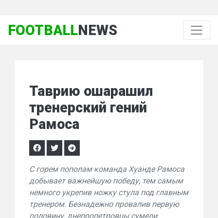
FOOTBALL
NEWS
Таврию ошарашил
тренерский гений
Рамоса
С горем пополам команда Хуанде Рамоса
добывает важнейшую победу, тем самым
немного укрепив ножку стула под главным
тренером. Безнадежно провалив первую
половину, днепропетровцы сумели