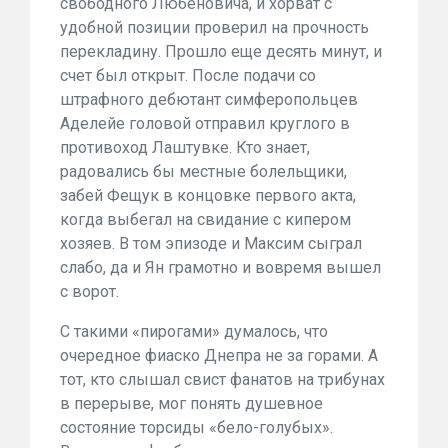
свободного Любеновича, и хорват с
удобной позиции проверил на прочность
перекладину. Прошло еще десять минут, и
счет был открыт. После подачи со
штрафного дебютант симферопольцев
Аделейе головой отправил круглого в
противоход Лаштувке. Кто знает,
радовались бы местные болельщики,
забей Фещук в концовке первого акта,
когда выбегал на свидание с кипером
хозяев. В том эпизоде и Максим сыграл
слабо, да и Ян грамотно и вовремя вышел
с ворот.
С такими «пирогами» думалось, что
очередное фиаско Днепра не за горами. А
тот, кто слышал свист фанатов на трибунах
в перерыве, мог понять душевное
состояние торсиды «бело-голубых».