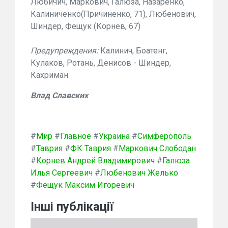
Любичич, Маркович, Галюза, Назаренко,
Калиниченко(Причиненко, 71), Любенович,
Шиндер, Фещук (Корнев, 67)
Предупреждения:
Калинич, Боатенг,
Кулаков, Ротань, Денисов - Шиндер,
Кахриман
Влад Славских
#
Мир
#
Главное
#
Украина
#
Симферополь
#
Таврия
#
ФК Таврия
#
Маркович Слободан
#
Корнев Андрей Владимирович
#
Галюза
Илья Сергеевич
#
Любенович Желько
#
Фещук Максим Игоревич
Інші публікації