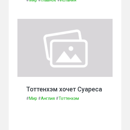
#
Мир
#
Главное
#
Испания
Тоттенхэм хочет Суареса
#
Мир
#
Англия
#
Тоттенхэм