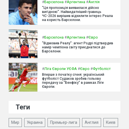
#
Барселона
#
Аргентина
#
Англія
"Ця пропозиція виявилася дійсно
вигідною". Найвидатніший гравець
ЧС-2026 вирішив відхилити інтерес Реала
на користь Барселони.
#
Барселона
#
Аргентина
#
Євро
"Відмовив Реалу": агент Родрі підтвердив
намір чемпіона світу приєднатися до
Барселони.
#
Ліга Європи УЄФА
#
Євро
#
Футболіст
Вперше з початку січня: український
футболіст Судаков зробив гольову
передачу за "Бенфіку" в рамках Ліги
Європи.
Теги
Мир
Украина
Премьер-лига
Англия
Киев