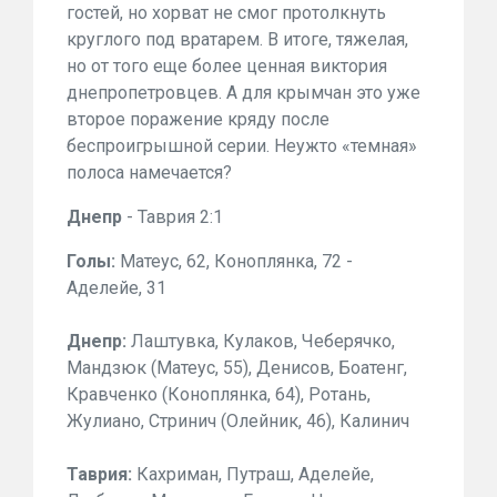
гостей, но хорват не смог протолкнуть
круглого под вратарем. В итоге, тяжелая,
но от того еще более ценная виктория
днепропетровцев. А для крымчан это уже
второе поражение кряду после
беспроигрышной серии. Неужто «темная»
полоса намечается?
Днепр
- Таврия 2:1
Голы:
Матеус, 62, Коноплянка, 72 -
Аделейе, 31
Днепр:
Лаштувка, Кулаков, Чеберячко,
Мандзюк (Матеус, 55), Денисов, Боатенг,
Кравченко (Коноплянка, 64), Ротань,
Жулиано, Стринич (Олейник, 46), Калинич
Таврия:
Кахриман, Путраш, Аделейе,