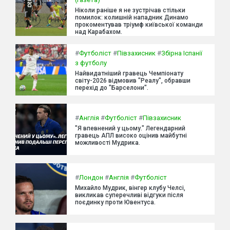
Ніколи раніше я не зустрічав стільки
помилок: колишній нападник Динамо
прокоментував тріумф київської команди
над Карабахом.
#
Футболіст
#
Півзахисник
#
Збірна Іспанії
з футболу
Найвидатніший гравець Чемпіонату
світу-2026 відмовив "Реалу", обравши
перехід до "Барселони".
#
Англія
#
Футболіст
#
Півзахисник
"Я впевнений у цьому." Легендарний
гравець АПЛ високо оцінив майбутні
можливості Мудрика.
#
Лондон
#
Англія
#
Футболіст
Михайло Мудрик, вінгер клубу Челсі,
викликав суперечливі відгуки після
поєдинку проти Ювентуса.