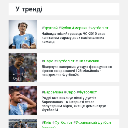
У тренді
#
Уругвай
#
Кубок Америки
#
Футболіст
Найвидатніший гравець ЧС-2010 став
капітаном одразу двох національних
команд.
#
Євро
#
Футболіст
#
Півзахисник
Ліверпуль завершив угоду з французькою
зіркою за вражаючі 128 мільйонів -
повідомляє Футбол24.
#
Барселона
#
Євро
#
Футболіст
Родрі вже виконує пісні у дуеті з
Барселоною - в інтернеті стало
популярним відео, яке це демонструє -
Футбол24.
#
Київ
#
Футболіст
#
Український футбол
(газета)