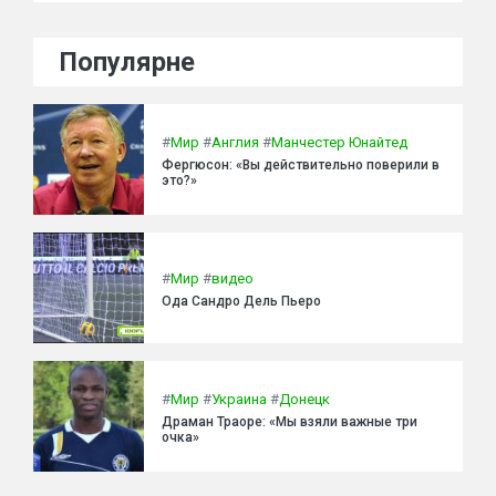
Популярне
#
Мир
#
Англия
#
Манчестер Юнайтед
Фергюсон: «Вы действительно поверили в
это?»
#
Мир
#
видео
Ода Сандро Дель Пьеро
#
Мир
#
Украина
#
Донецк
Драман Траоре: «Мы взяли важные три
очка»