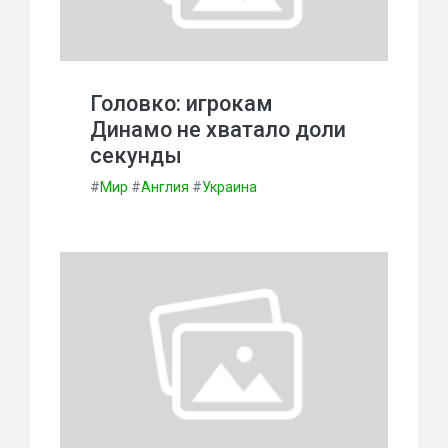
Головко: игрокам
Динамо не хватало доли
секунды
#
Мир
#
Англия
#
Украина