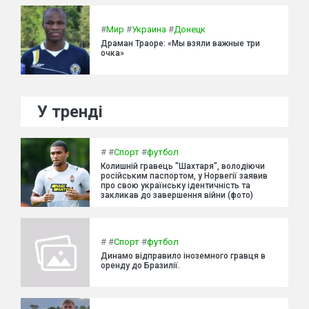
#
Мир
#
Украина
#
Донецк
Драман Траоре: «Мы взяли важные три
очка»
У тренді
#
#
Спорт
#
футбол
Колишній гравець "Шахтаря", володіючи
російським паспортом, у Норвегії заявив
про свою українську ідентичність та
закликав до завершення війни (фото)
#
#
Спорт
#
футбол
Динамо відправило іноземного гравця в
оренду до Бразилії.