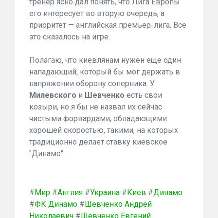
тренер ясно дал понять, что Лига Европы
его интересует во вторую очередь, а
приоритет — английская премьер-лига. Все
это сказалось на игре.
Полагаю, что киевлянам нужен еще один
нападающий, который бы мог держать в
напряжении оборону соперника. У
Милевского
и
Шевченко
есть свои
козыри, но я бы не назвал их сейчас
чистыми форвардами, обладающими
хорошей скоростью, такими, на которых
традиционно делает ставку киевское
"Динамо".
#
Мир
#
Англия
#
Украина
#
Киев
#
Динамо
#
ФК Динамо
#
Шевченко Андрей
Николаевич
#
Шевченко Евгений