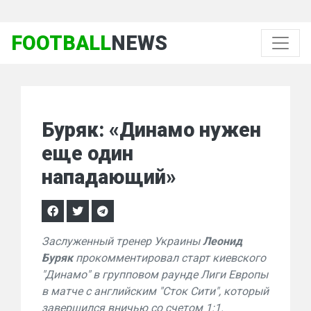
FOOTBALL
NEWS
Буряк: «Динамо нужен
еще один
нападающий»
Заслуженный тренер Украины
Леонид
Буряк
прокомментировал старт киевского
"Динамо" в групповом раунде Лиги Европы
в матче с английским "Сток Сити", который
завершился вничью со счетом 1:1.