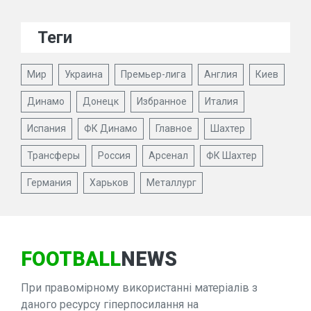
Теги
Мир
Украина
Премьер-лига
Англия
Киев
Динамо
Донецк
Избранное
Италия
Испания
ФК Динамо
Главное
Шахтер
Трансферы
Россия
Арсенал
ФК Шахтер
Германия
Харьков
Металлург
FOOTBALL
NEWS
При правомірному використанні матеріалів з
даного ресурсу гіперпосилання на