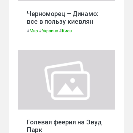
Черноморец – Динамо:
все в пользу киевлян
#
Мир
#
Украина
#
Киев
Голевая феерия на Эвуд
Парк