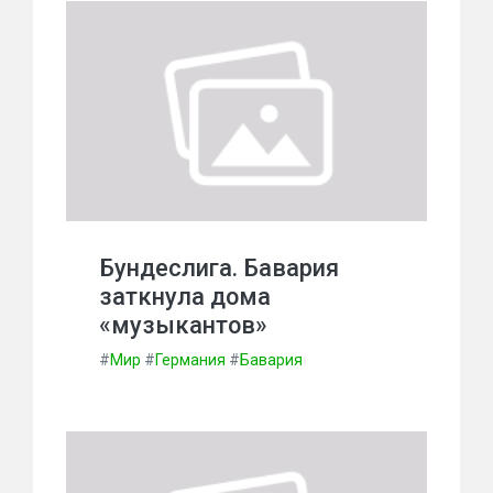
Бундеслига. Бавария
заткнула дома
«музыкантов»
#
Мир
#
Германия
#
Бавария