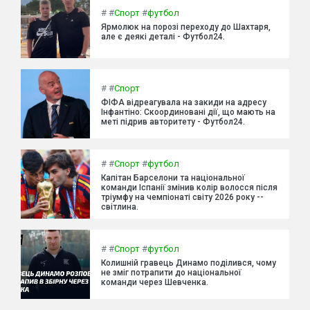
#
#
Спорт
#
футбол
Ярмолюк на порозі переходу до Шахтаря,
але є деякі деталі - Футбол24.
#
#
Спорт
ФІФА відреагувала на закиди на адресу
Інфантіно: Скоординовані дії, що мають на
меті підрив авторитету - Футбол24.
#
#
Спорт
#
футбол
Капітан Барселони та національної
команди Іспанії змінив колір волосся після
тріумфу на чемпіонаті світу 2026 року --
світлина.
#
#
Спорт
#
футбол
Колишній гравець Динамо поділився, чому
не зміг потрапити до національної
команди через Шевченка.