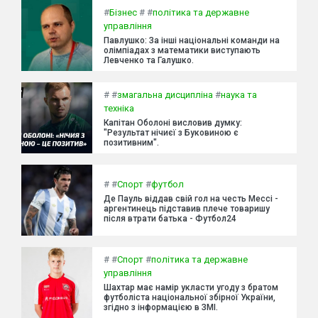
#
Бізнес
#
#
політика та державне
управління
Павлушко: За інші національні команди на
олімпіадах з математики виступають
Левченко та Галушко.
#
#
змагальна дисципліна
#
наука та
техніка
Капітан Оболоні висловив думку:
"Результат нічиєї з Буковиною є
позитивним".
#
#
Спорт
#
футбол
Де Пауль віддав свій гол на честь Мессі -
аргентинець підставив плече товаришу
після втрати батька - Футбол24
#
#
Спорт
#
політика та державне
управління
Шахтар має намір укласти угоду з братом
футболіста національної збірної України,
згідно з інформацією в ЗМІ.