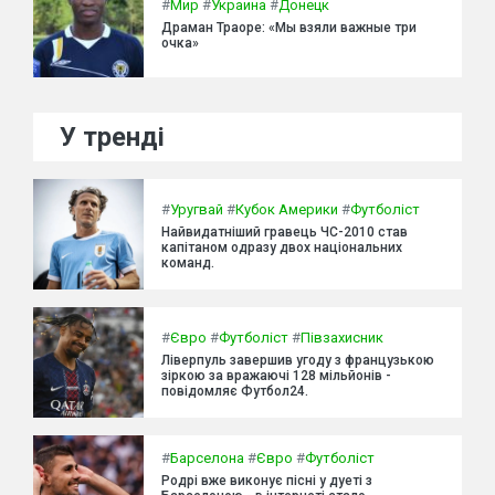
#
Мир
#
Украина
#
Донецк
Драман Траоре: «Мы взяли важные три
очка»
У тренді
#
Уругвай
#
Кубок Америки
#
Футболіст
Найвидатніший гравець ЧС-2010 став
капітаном одразу двох національних
команд.
#
Євро
#
Футболіст
#
Півзахисник
Ліверпуль завершив угоду з французькою
зіркою за вражаючі 128 мільйонів -
повідомляє Футбол24.
#
Барселона
#
Євро
#
Футболіст
Родрі вже виконує пісні у дуеті з