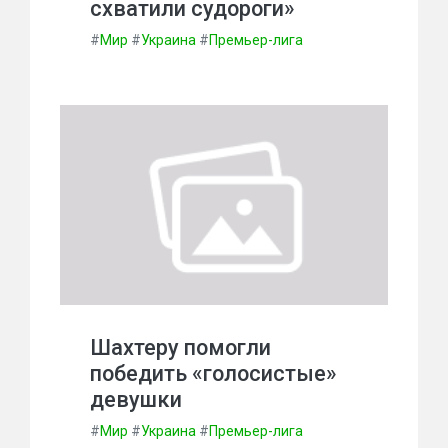
схватили судороги»
#
Мир
#
Украина
#
Премьер-лига
Шахтеру помогли
победить «голосистые»
девушки
#
Мир
#
Украина
#
Премьер-лига