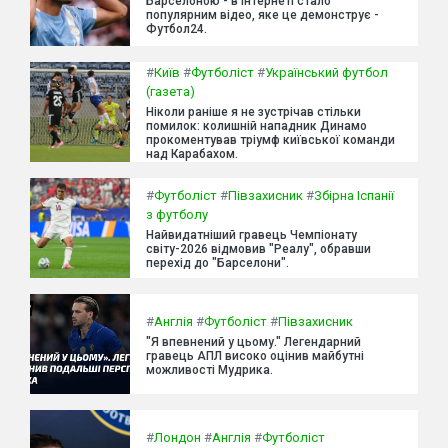
Барселоною - в інтернеті стало
популярним відео, яке це демонструє -
Футбол24.
#
Київ
#
Футболіст
#
Український футбол
(газета)
Ніколи раніше я не зустрічав стільки
помилок: колишній нападник Динамо
прокоментував тріумф київської команди
над Карабахом.
#
Футболіст
#
Півзахисник
#
Збірна Іспанії
з футболу
Найвидатніший гравець Чемпіонату
світу-2026 відмовив "Реалу", обравши
перехід до "Барселони".
#
Англія
#
Футболіст
#
Півзахисник
"Я впевнений у цьому." Легендарний
гравець АПЛ високо оцінив майбутні
можливості Мудрика.
#
Лондон
#
Англія
#
Футболіст