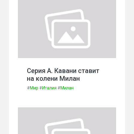
Серия А. Кавани ставит
на колени Милан
#
Мир
#
Италия
#
Милан