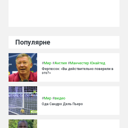
Популярне
#
Мир
#
Англия
#
Манчестер Юнайтед
Фергюсон: «Вы действительно поверили в
это?»
#
Мир
#
видео
Ода Сандро Дель Пьеро