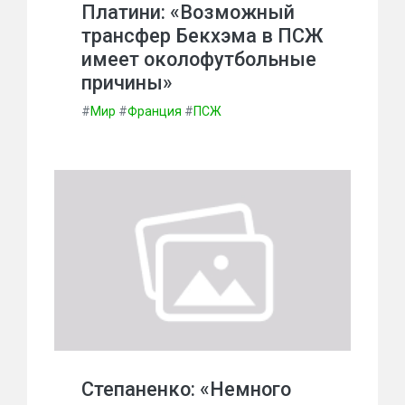
Платини: «Возможный
трансфер Бекхэма в ПСЖ
имеет околофутбольные
причины»
#
Мир
#
Франция
#
ПСЖ
Степаненко: «Немного