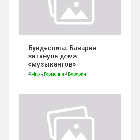
Бундеслига. Бавария
заткнула дома
«музыкантов»
#
Мир
#
Германия
#
Бавария