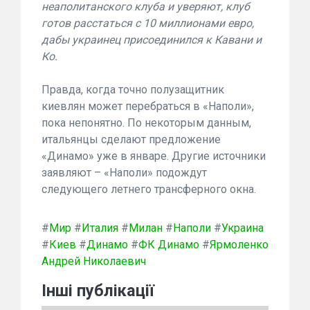
неаполитанского клуба и уверяют, клуб
готов расстаться с 10 миллионами евро,
дабы украинец присоединился к Кавани и
Ко.
Правда, когда точно полузащитник
киевлян может перебраться в «Наполи»,
пока непонятно. По некоторым данным,
итальянцы сделают предложение
«Динамо» уже в январе. Другие источники
заявляют – «Наполи» подождут
следующего летнего трансферного окна.
#
Мир
#
Италия
#
Милан
#
Наполи
#
Украина
#
Киев
#
Динамо
#
ФК Динамо
#
Ярмоленко
Андрей Николаевич
Інші публікації