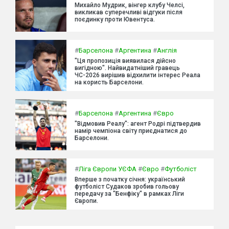
Михайло Мудрик, вінгер клубу Челсі,
викликав суперечливі відгуки після
поєдинку проти Ювентуса.
#
Барселона
#
Аргентина
#
Англія
"Ця пропозиція виявилася дійсно
вигідною". Найвидатніший гравець
ЧС-2026 вирішив відхилити інтерес Реала
на користь Барселони.
#
Барселона
#
Аргентина
#
Євро
"Відмовив Реалу": агент Родрі підтвердив
намір чемпіона світу приєднатися до
Барселони.
#
Ліга Європи УЄФА
#
Євро
#
Футболіст
Вперше з початку січня: український
футболіст Судаков зробив гольову
передачу за "Бенфіку" в рамках Ліги
Європи.