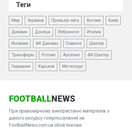
Теги
Мир
Украина
Премьер-лига
Англия
Киев
Динамо
Донецк
Избранное
Италия
Испания
ФК Динамо
Главное
Шахтер
Трансферы
Россия
Арсенал
ФК Шахтер
Германия
Харьков
Металлург
FOOTBALL
NEWS
При правомірному використанні матеріалів з
даного ресурсу гіперпосилання на
FootballNews.com.ua обов'язкове.