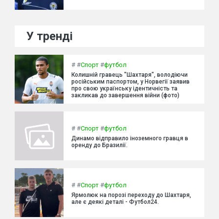
У тренді
#
#
Спорт
#
футбол
Колишній гравець "Шахтаря", володіючи
російським паспортом, у Норвегії заявив
про свою українську ідентичність та
закликав до завершення війни (фото)
#
#
Спорт
#
футбол
Динамо відправило іноземного гравця в
оренду до Бразилії.
#
#
Спорт
#
футбол
Ярмолюк на порозі переходу до Шахтаря,
але є деякі деталі - Футбол24.