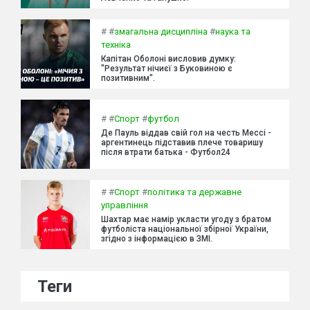
#
#
змагальна дисципліна
#
наука та
техніка
Капітан Оболоні висловив думку:
"Результат нічиєї з Буковиною є
позитивним".
#
#
Спорт
#
футбол
Де Пауль віддав свій гол на честь Мессі -
аргентинець підставив плече товаришу
після втрати батька - Футбол24
#
#
Спорт
#
політика та державне
управління
Шахтар має намір укласти угоду з братом
футболіста національної збірної України,
згідно з інформацією в ЗМІ.
Теги