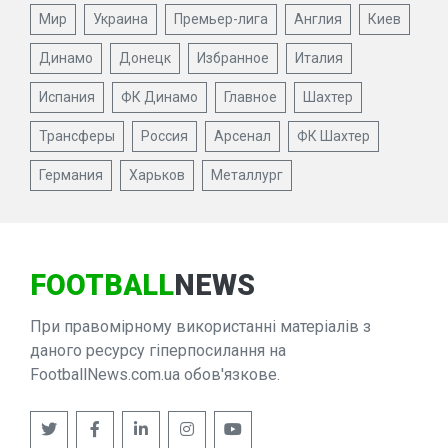
Мир
Украина
Премьер-лига
Англия
Киев
Динамо
Донецк
Избранное
Италия
Испания
ФК Динамо
Главное
Шахтер
Трансферы
Россия
Арсенал
ФК Шахтер
Германия
Харьков
Металлург
FOOTBALL
NEWS
При правомірному використанні матеріалів з
даного ресурсу гіперпосилання на
FootballNews.com.ua обов'язкове.