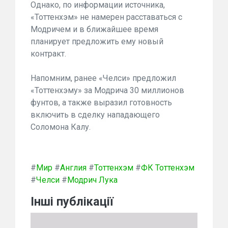
Однако, по информации источника,
«Тоттенхэм» не намерен расставаться с
Модричем и в ближайшее время
планирует предложить ему новый
контракт.
Напомним, ранее «Челси» предложил
«Тоттенхэму» за Модрича 30 миллионов
фунтов, а также выразил готовность
включить в сделку нападающего
Соломона Калу.
#
Мир
#
Англия
#
Тоттенхэм
#
ФК Тоттенхэм
#
Челси
#
Модрич Лука
Інші публікації