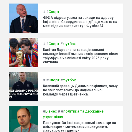
#
#
Спорт
ФІФА відреагувала на закиди на адресу
Інфантіно: Скоординовані дії, що мають на
меті підрив авторитету - Футбол24.
#
#
Спорт
#
футбол
Капітан Барселони та національної
команди Іспанії змінив колір волосся після
тріумфу на чемпіонаті світу 2026 року --
світлина.
#
#
Спорт
#
футбол
Колишній гравець Динамо поділився, чому
не зміг потрапити до національної
команди через Шевченка.
#
Бізнес
#
#
політика та державне
управління
Павлушко: За інші національні команди на
олімпіадах з математики виступають
Левченко та Галушко.