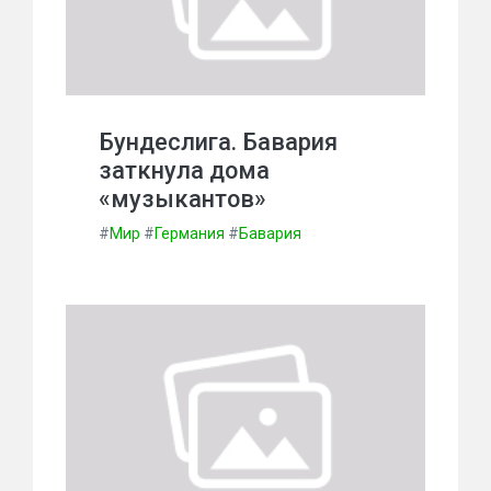
Бундеслига. Бавария
заткнула дома
«музыкантов»
#
Мир
#
Германия
#
Бавария