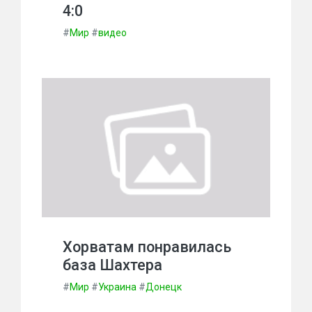
4:0
#
Мир
#
видео
Хорватам понравилась
база Шахтера
#
Мир
#
Украина
#
Донецк