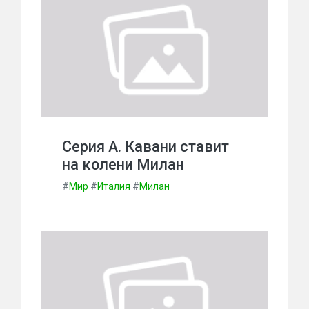
Серия А. Кавани ставит
на колени Милан
#
Мир
#
Италия
#
Милан