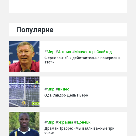
Популярне
#
Мир
#
Англия
#
Манчестер Юнайтед
Фергюсон: «Вы действительно поверили в
это?»
#
Мир
#
видео
Ода Сандро Дель Пьеро
#
Мир
#
Украина
#
Донецк
Драман Траоре: «Мы взяли важные три
очка»