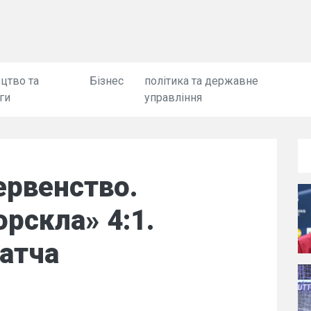
цтво та
Бізнес
політика та державне
ги
управління
рвенство.
рскла» 4:1.
атча