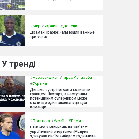
#
Мир
#
Украина
#
Донецк
Драман Траоре: «Мы взяли важные
три очка»
У тренді
#
Азербайджан
#
Тарас Качараба
#
Україна
Динамо зустрінеться з колишнім
гравцем Шахтаря, а наступним
потенційним суперником може
стати ще один вихованець цієї
команди.
#
Політика
#
Україна
#
Росія
Близько 3 мільйонів на зап'ясті:
український спортсмен Мудрик
здивував своїм вибором годинника.