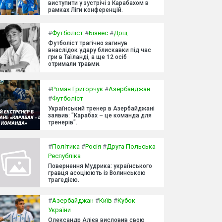
виступити у зустрічі з Карабахом в
рамках Ліги конференцій.
#
Футболіст
#
Бізнес
#
Дощ
Футболіст трагічно загинув
внаслідок удару блискавки під час
гри в Таїланді, а ще 12 осіб
отримали травми.
#
Роман Григорчук
#
Азербайджан
#
Футболіст
Український тренер в Азербайджані
заявив: "Карабах – це команда для
тренерів".
#
Політика
#
Росія
#
Друга Польська
Республіка
Повернення Мудрика: українського
гравця асоціюють із Волинською
трагедією.
#
Азербайджан
#
Київ
#
Кубок
України
Олександр Алієв висловив свою