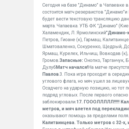
Сегодня на базе "Динамо" в Чапаевке 
состоится матч резервистов "Динамо"и 
будет вести текстовую трансляцию дан
марта. Чапаевка. УТБ ФК "Динамо" (Киев
Халамендик, Л. Ярмолинский
"Динамо-
Петров, Гиоане (к), Гармаш, Калитвинце
Шматоваленко, Сокуренко, Щедрый, До
Ярмаш, Курелех, Ильчиш, Вовкодав (к), 
Громов.
Запасные:
Онопко, Тарганчук, Б
Дулуб
Матч начался!
На матче присутст
Павлов
.3. Пока игра проходит в серед
углового флага, но мяч ушел за лицеву
Осадчего на ударную позицию, но тот п
подряд угловых. После первого опасно 
заблокировали.
17. ГОООЛЛЛЛЛ!!!!! Ка
метров, и мяч влетел под перекладин
оказывают помощь за пределами поля.
Калитвинцева. Только метров с 32-х, и