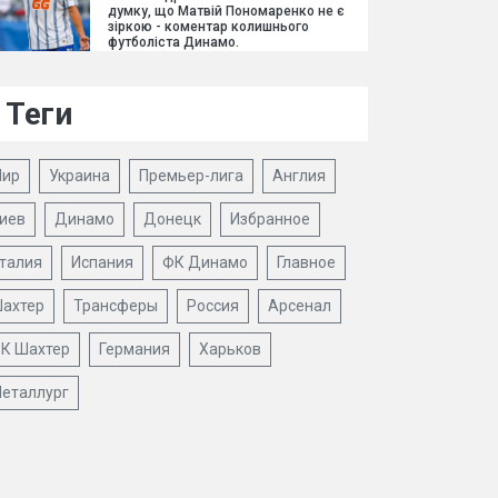
думку, що Матвій Пономаренко не є
зіркою - коментар колишнього
футболіста Динамо.
Теги
ир
Украина
Премьер-лига
Англия
иев
Динамо
Донецк
Избранное
талия
Испания
ФК Динамо
Главное
ахтер
Трансферы
Россия
Арсенал
К Шахтер
Германия
Харьков
еталлург