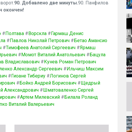
ворот.
90. Добавлено две минуты.
90. Панфилов
ч окончен!
о
#
Полтава
#
Ворскла
#
Гармаш Денис
ла
#
Павлов Николай Петрович
#
Бетао Амансио
ч
#
Тимофеев Анатолий Сергеевич
#
Ярмаш
Юрьевич
#
Момот Виталий Анатольевич
#
Бацула
ав Владиславович
#
Кунев Роман Петрович
ленко Александр Сергеевич
#
Ильчиш Максим
вич
#
Гиоане Тибериу
#
Логинов Сергей
ирович
#
Бойко Андрей Борисович
#
Щедрый
й Александрович
#
Шматоваленко Сергей
мирович
#
Артем Милевский
#
Билала Роланд
пко Виталий Валерьевич