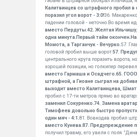
Гиоане в штрафной обокрал Ильчиша, н
Калитвинцев со штрафного пробил в 
поразил угол ворот - 3:0!
36. Макаренко
падении головой - неточно.Во время ид
вместо Пердуты.
42. Желтая Ильчишу
одна минута.
Первый тайм окончен.
На
Момота, а Тарганчук - Вечурко.
57. Гл
головой пробил выше ворот.
57. Преду
центрального круга поразить ворота, н
хорошей позиции, но голкипер перевел 
вместо Гармаша и Осадчего.
65. ГОО
штрафной, а Гиоане сыграл на добива
выходит вместо Калитвинцева, Шмато
пробил с 17-ти метров прямо во вратар
заменил Сокуренко.
74. Замена врата
Тимофеев довольно быстро пропустил
один мяч - 4:1.
81. Вовкодав пробил штр
вместо Кунева.
87. Предупреждение п
получил травму, его увели с поля. "Ди