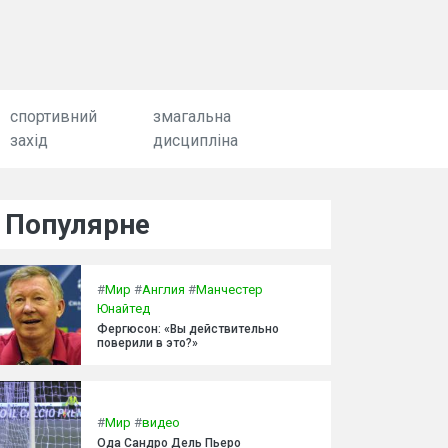
спортивний
змагальна
захід
дисципліна
Популярне
#
Мир
#
Англия
#
Манчестер
Юнайтед
Фергюсон: «Вы действительно
поверили в это?»
#
Мир
#
видео
Ода Сандро Дель Пьеро