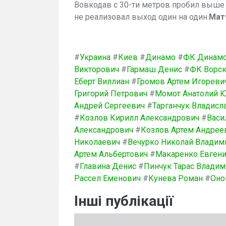
Вовкодав с 30-ти метров пробил выше 
не реализовал выход один на один.
Мат
#
Украина
#
Киев
#
Динамо
#
ФК Динам
Викторович
#
Гармаш Денис
#
ФК Ворск
Еберт Виллиан
#
Громов Артем Игореви
Григорий Петрович
#
Момот Анатолий 
Андрей Сергеевич
#
Тарганчук Владисл
#
Козлов Кирилл Александрович
#
Васи
Александрович
#
Козлов Артем Андрее
Николаевич
#
Вечурко Николай Владим
Артем Альбертович
#
Макаренко Евгени
#
Главина Денис
#
Пинчук Тарас Влади
Рассел Еменович
#
Кунева Роман
#
Оно
Інші публікації