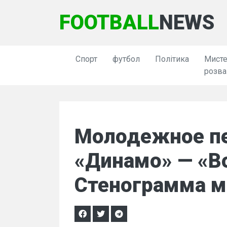
FOOTBALL
NEWS
Спорт
футбол
Політика
Мисте
розва
Молодежное пе
«Динамо» — «Во
Стенограмма м