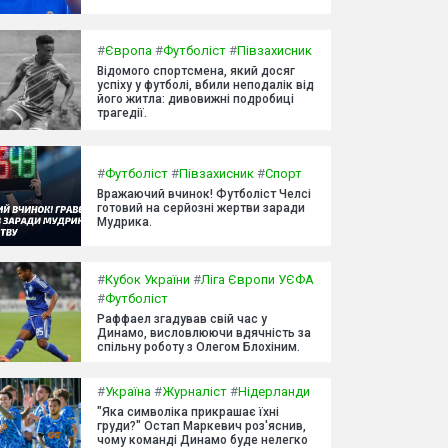
#
Європа
#
Футболіст
#
Півзахисник
Відомого спортсмена, який досяг
успіху у футболі, вбили неподалік від
його житла: дивовижні подробиці
трагедії.
#
Футболіст
#
Півзахисник
#
Спорт
Вражаючий вчинок! Футболіст Челсі
готовий на серйозні жертви заради
Мудрика.
#
Кубок України
#
Ліга Європи УЄФА
#
Футболіст
Раффаел згадував свій час у
Динамо, висловлюючи вдячність за
спільну роботу з Олегом Блохіним.
#
Україна
#
Журналіст
#
Нідерланди
"Яка символіка прикрашає їхні
груди?" Остап Маркевич роз'яснив,
чому команді Динамо буде нелегко