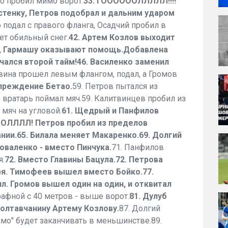
о пробил мимо ворот.
33. ГООООООЛЛЛЛЛ!!!!
стенку, Петров подобрал и дальним ударом
 подал с правого фланга, Осадчий пробил в
ет обильный снег.
42. Артем Козлов выходит
, Гармашу оказывают помощь.
Добавлена
чался второй тайм!
46. Василенко заменил
авина прошел левым флангом, подал, а Громов
преждение Бетао.
59. Петров пытался из
о вратарь поймал мяч.59. Калитвинцев пробил из
мяч на угловой.
61. Щедрый и Панфилов
ООЛЛЛЛ! Петров пробил из пределов
нии.
65. Билала меняет Макаренко.
69. Долгий
валенко - вместо Пинчука.
71. Панфилов
я.
72. Вместо Главины Бацула.
72. Петрова
ря. Тимофеев вышел вместо Бойко.
77.
. Громов вышел один на один, и отквитал
афной с 40 метров - выше ворот.
81. Дулуб
олтавчанину Артему Козлову.
87. Долгий
намо" будет заканчивать в меньшинстве.89.