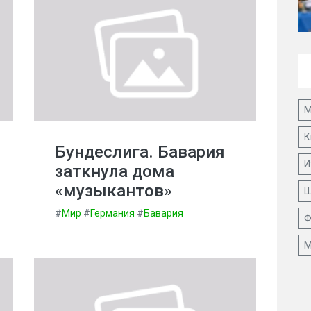
М
К
Бундеслига. Бавария
И
заткнула дома
«музыкантов»
Ш
#
Мир
#
Германия
#
Бавария
Ф
М