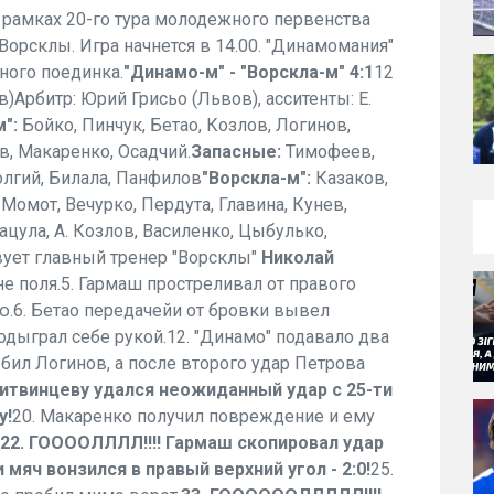
в рамках 20-го тура молодежного первенства
Ворсклы. Игра начнется в 14.00. "Динамомания"
ного поединка.
"Динамо-м" - "Ворскла-м" 4:1
12
)Арбитр: Юрий Грисьо (Львов), асситенты: Е.
м":
Бойко, Пинчук, Бетао, Козлов, Логинов,
в, Макаренко, Осадчий.
Запасные:
Тимофеев,
лгий, Билала, Панфилов
"Ворскла-м":
Казаков,
Момот, Вечурко, Пердута, Главина, Кунев,
ацула, А. Козлов, Василенко, Цыбулько,
вует главный тренер "Ворсклы"
Николай
ине поля.5. Гармаш простреливал от правого
ю.6. Бетао передачейи от бровки вывел
одыграл себе рукой.12. "Динамо" подавало два
бил Логинов, а после второго удар Петрова
литвинцеву удался неожиданный удар с 25-ти
у!
20. Макаренко получил повреждение и ему
22. ГООООЛЛЛЛ!!!! Гармаш скопировал удар
 мяч вонзился в правый верхний угол - 2:0!
25.