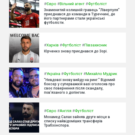
#
Євро
#
Вільний агент
#
Футболіст
Знаменитий колишній гравець "Ліверпуля"
приєднався до команди в Туреччині, де
його партнерами стали українські
футболісти.
#
Харків
#
Футболіст
#
Півзахисник
Юрченко знову приєднався до Зорі.
#
Україна
#
Футболіст
#
Михайло Мудрик
"Невдовзі знову вийду на ринг." Відомий
боксер у суперважкій вазі оголосив про
своє повернення після скандалу,
пов'язаного з допінгом.
#
Євро
#
Англія
#
Футболіст
Мохамед Салах зайняв друге місце в
списку найвідоміших трансферів
Трабзонспора.