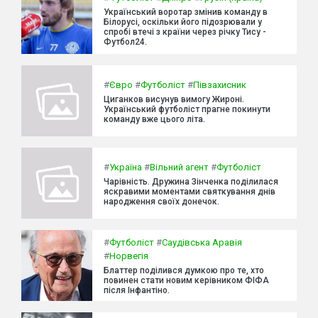
Український воротар змінив команду в
Білорусі, оскільки його підозрювали у
спробі втечі з країни через річку Тису -
Футбол24.
#
Євро
#
Футболіст
#
Півзахисник
Циганков висунув вимогу Жироні.
Український футболіст прагне покинути
команду вже цього літа.
#
Україна
#
Вільний агент
#
Футболіст
Чарівність. Дружина Зінченка поділилася
яскравими моментами святкування днів
народження своїх донечок.
#
Футболіст
#
Саудівська Аравія
#
Норвегія
Блаттер поділився думкою про те, хто
повинен стати новим керівником ФІФА
після Інфантіно.