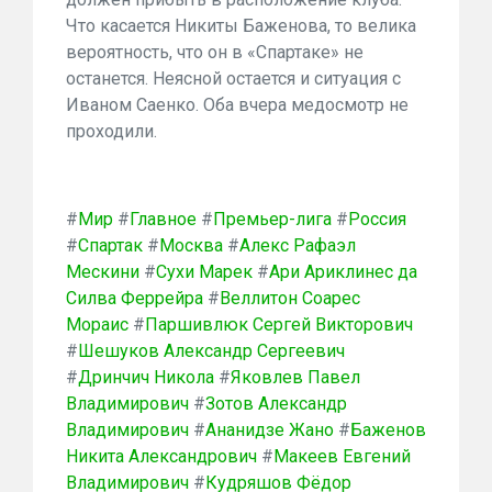
Что касается Никиты Баженова, то велика
вероятность, что он в «Спартаке» не
останется. Неясной остается и ситуация с
Иваном Саенко. Оба вчера медосмотр не
проходили.
#
Мир
#
Главное
#
Премьер-лига
#
Россия
#
Спартак
#
Москва
#
Алекс Рафаэл
Мескини
#
Сухи Марек
#
Ари Ариклинес да
Силва Феррейра
#
Веллитон Соарес
Мораис
#
Паршивлюк Сергей Викторович
#
Шешуков Александр Сергеевич
#
Дринчич Никола
#
Яковлев Павел
Владимирович
#
Зотов Александр
Владимирович
#
Ананидзе Жано
#
Баженов
Никита Александрович
#
Макеев Евгений
Владимирович
#
Кудряшов Фёдор