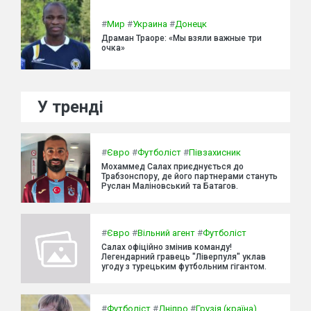
#
Мир
#
Украина
#
Донецк
Драман Траоре: «Мы взяли важные три
очка»
У тренді
#
Євро
#
Футболіст
#
Півзахисник
Мохаммед Салах приєднується до
Трабзонспору, де його партнерами стануть
Руслан Маліновський та Батагов.
#
Євро
#
Вільний агент
#
Футболіст
Салах офіційно змінив команду!
Легендарний гравець "Ліверпуля" уклав
угоду з турецьким футбольним гігантом.
#
Футболіст
#
Дніпро
#
Грузія (країна)