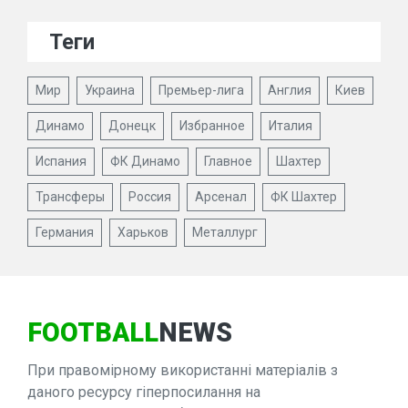
Теги
Мир
Украина
Премьер-лига
Англия
Киев
Динамо
Донецк
Избранное
Италия
Испания
ФК Динамо
Главное
Шахтер
Трансферы
Россия
Арсенал
ФК Шахтер
Германия
Харьков
Металлург
FOOTBALL
NEWS
При правомірному використанні матеріалів з
даного ресурсу гіперпосилання на