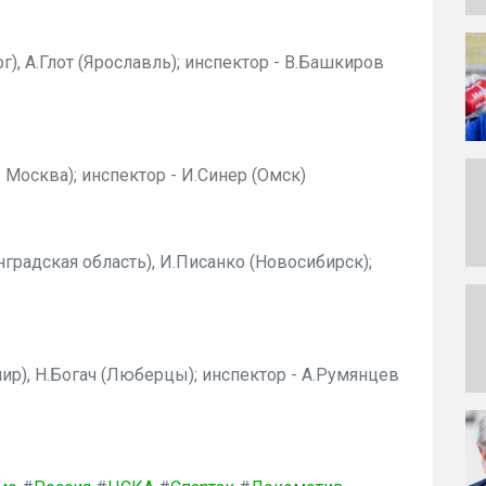
г), А.Глот (Ярославль); инспектор - В.Башкиров
- Москва); инспектор - И.Синер (Омск)
градская область), И.Писанко (Новосибирск);
мир), Н.Богач (Люберцы); инспектор - А.Румянцев