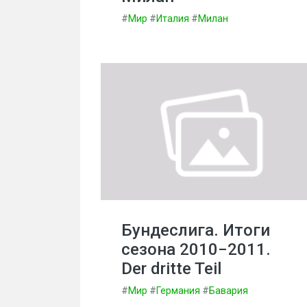
#
Мир
#
Италия
#
Милан
Бундеслига. Итоги
сезона 2010−2011.
Der dritte Teil
#
Мир
#
Германия
#
Бавария