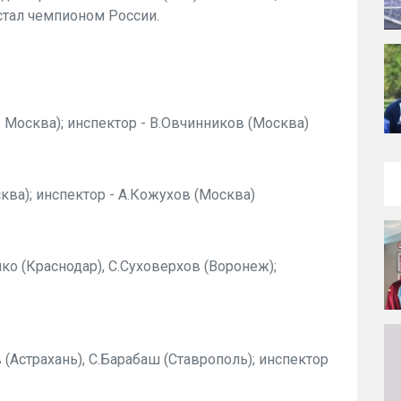
стал чемпионом России.
- Москва); инспектор - В.Овчинников (Москва)
сква); инспектор - А.Кожухов (Москва)
о (Краснодар), С.Суховерхов (Воронеж);
(Астрахань), С.Барабаш (Ставрополь); инспектор