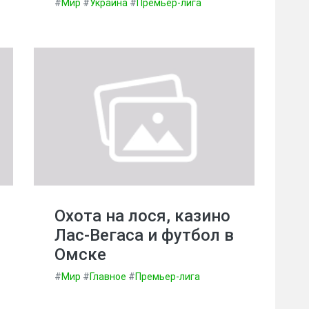
#
Мир
#
Украина
#
Премьер-лига
Охота на лося, казино
Лас-Вегаса и футбол в
Омске
#
Мир
#
Главное
#
Премьер-лига