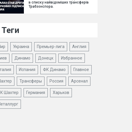
в списку найвідоміших трансферів
Трабзонспора.
Теги
ир
Украина
Премьер-лига
Англия
иев
Динамо
Донецк
Избранное
талия
Испания
ФК Динамо
Главное
ахтер
Трансферы
Россия
Арсенал
К Шахтер
Германия
Харьков
еталлург