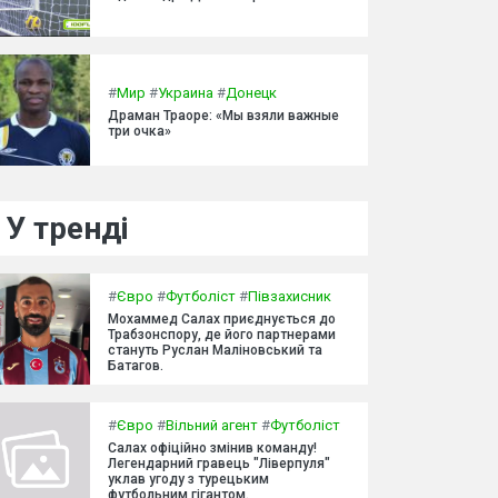
#
Мир
#
Украина
#
Донецк
Драман Траоре: «Мы взяли важные
три очка»
У тренді
#
Євро
#
Футболіст
#
Півзахисник
Мохаммед Салах приєднується до
Трабзонспору, де його партнерами
стануть Руслан Маліновський та
Батагов.
#
Євро
#
Вільний агент
#
Футболіст
Салах офіційно змінив команду!
Легендарний гравець "Ліверпуля"
уклав угоду з турецьким
футбольним гігантом.