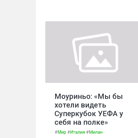
Моуриньо: «Мы бы
хотели видеть
Суперкубок УЕФА у
себя на полке»
#
Мир
#
Италия
#
Милан