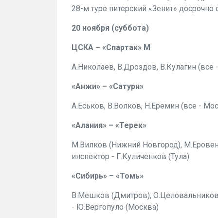
28-м туре питерский «Зенит» досрочно 
20 ноября (суббота)
ЦСКА – «Спартак» М
А.Николаев, В.Дроздов, В.Кулагин (все 
«Анжи» – «Сатурн»
А.Еськов, В.Волков, Н.Еремин (все - Мо
«Алания» – «Терек»
М.Вилков (Нижний Новгород), М.Еровенк
инспектор - Г.Куличенков (Тула)
«Сибирь» – «Томь»
В.Мешков (Дмитров), О.Целовальников 
- Ю.Вергопуло (Москва)