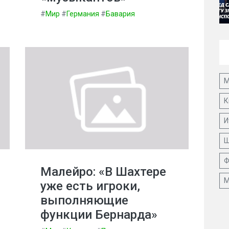
#
Мир
#
Германия
#
Бавария
М
К
И
Ш
Ф
Малейро: «В Шахтере
М
уже есть игроки,
выполняющие
функции Бернарда»