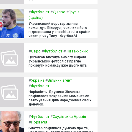
#
Футболіст
#
Дніпро
#
Грузія
(країна)
Український воротар змінив
команду в Білорусі, оскільки його
підозрювали у спробі втечі з країни
через річку Тису - Футбол24.
#
Євро
#
Футболіст
#
Півзахисник
Циганков висунув вимогу Жироні.
Український футболіст прагне
покинути команду вже цього літа.
#
Україна
#
Вільний агент
#
Футболіст
Чарівність. Дружина Зінченка
поділилася яскравими моментами
святкування днів народження своїх
донечок.
#
Футболіст
#
Саудівська Аравія
#
Норвегія
Блаттер поділився думкою про те,