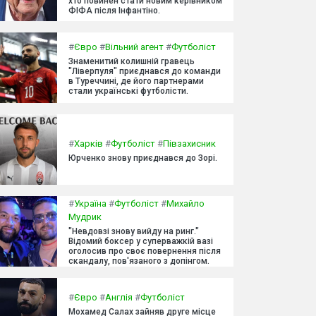
хто повинен стати новим керівником
ФІФА після Інфантіно.
#
Євро
#
Вільний агент
#
Футболіст
Знаменитий колишній гравець
"Ліверпуля" приєднався до команди
в Туреччині, де його партнерами
стали українські футболісти.
#
Харків
#
Футболіст
#
Півзахисник
Юрченко знову приєднався до Зорі.
#
Україна
#
Футболіст
#
Михайло
Мудрик
"Невдовзі знову вийду на ринг."
Відомий боксер у суперважкій вазі
оголосив про своє повернення після
скандалу, пов'язаного з допінгом.
#
Євро
#
Англія
#
Футболіст
Мохамед Салах зайняв друге місце