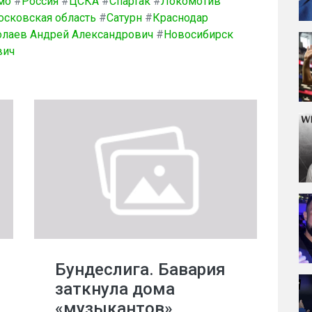
мо
#
Россия
#
ЦСКА
#
Спартак
#
Локомотив
осковская область
#
Сатурн
#
Краснодар
олаев Андрей Александрович
#
Новосибирск
вич
Бундеслига. Бавария
заткнула дома
«музыкантов»