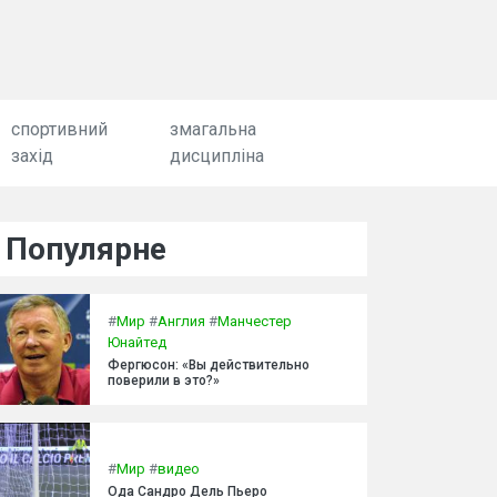
спортивний
змагальна
захід
дисципліна
Популярне
#
Мир
#
Англия
#
Манчестер
Юнайтед
Фергюсон: «Вы действительно
поверили в это?»
#
Мир
#
видео
Ода Сандро Дель Пьеро