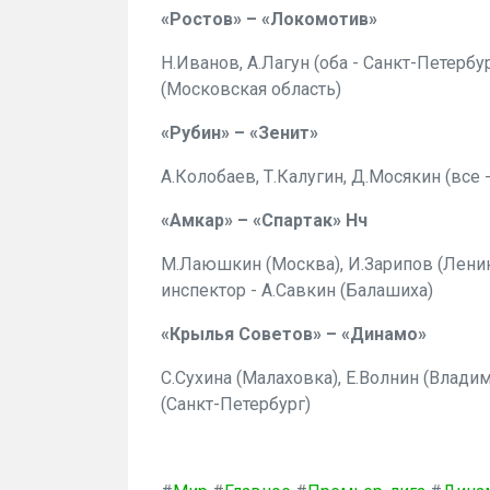
«Ростов» – «Локомотив»
Н.Иванов, А.Лагун (оба - Санкт-Петербур
(Московская область)
«Рубин» – «Зенит»
А.Колобаев, Т.Калугин, Д.Мосякин (все 
«Амкар» – «Спартак» Нч
М.Лаюшкин (Москва), И.Зарипов (Ленин
инспектор - А.Савкин (Балашиха)
«Крылья Советов» – «Динамо»
С.Сухина (Малаховка), Е.Волнин (Влади
(Санкт-Петербург)