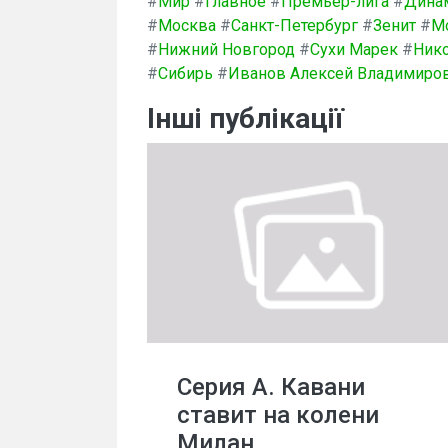
#
Мир
#
Главное
#
Премьер-лига
#
Дина
#
Москва
#
Санкт-Петербург
#
Зенит
#
М
#
Нижний Новгород
#
Сухи Марек
#
Ник
#
Сибирь
#
Иванов Алексей Владимиро
Інші публікації
Серия А. Кавани
ставит на колени
Милан