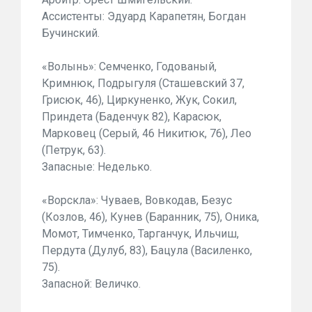
Ассистенты: Эдуард Карапетян, Богдан
Бучинский.
«Волынь»: Семченко, Годованый,
Кримнюк, Подрыгуля (Сташевский 37,
Грисюк, 46), Циркуненко, Жук, Сокил,
Приндета (Баденчук 82), Карасюк,
Марковец (Серый, 46 Никитюк, 76), Лео
(Петрук, 63).
Запасные: Неделько.
«Ворскла»: Чуваев, Вовкодав, Безус
(Козлов, 46), Кунев (Баранник, 75), Оника,
Момот, Тимченко, Тарганчук, Ильчиш,
Пердута (Дулуб, 83), Бацула (Василенко,
75).
Запасной: Величко.