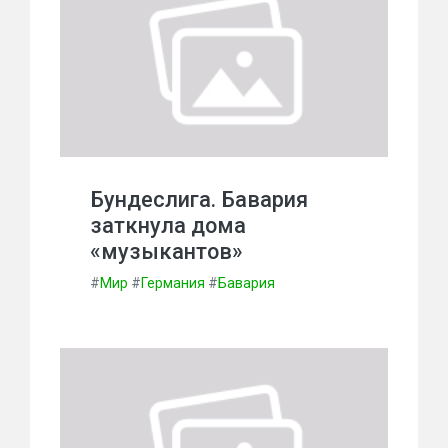
Бундеслига. Бавария
заткнула дома
«музыкантов»
#
Мир
#
Германия
#
Бавария