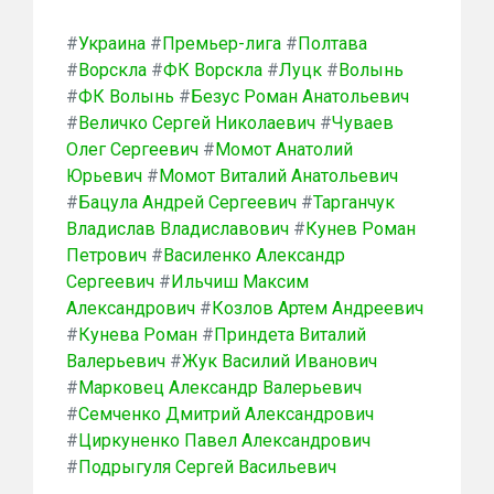
#
Украина
#
Премьер-лига
#
Полтава
#
Ворскла
#
ФК Ворскла
#
Луцк
#
Волынь
#
ФК Волынь
#
Безус Роман Анатольевич
#
Величко Сергей Николаевич
#
Чуваев
Олег Сергеевич
#
Момот Анатолий
Юрьевич
#
Момот Виталий Анатольевич
#
Бацула Андрей Сергеевич
#
Тарганчук
Владислав Владиславович
#
Кунев Роман
Петрович
#
Василенко Александр
Сергеевич
#
Ильчиш Максим
Александрович
#
Козлов Артем Андреевич
#
Кунева Роман
#
Приндета Виталий
Валерьевич
#
Жук Василий Иванович
#
Марковец Александр Валерьевич
#
Семченко Дмитрий Александрович
#
Циркуненко Павел Александрович
#
Подрыгуля Сергей Васильевич