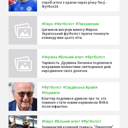
спробі втечі з країни через річку Тису -
Футбол24.
#
Євро
#
Футболіст
#
Півзахисник
Циганков висунув вимогу Жироні.
Український футболіст прагне покинути
команду вже цього літа.
#
Україна
#
Вільний агент
#
Футболіст
Чарівність. Дружина Зінченка поділилася
яскравими моментами святкування днів
народження своїх донечок.
#
Футболіст
#
Саудівська Аравія
#
Норвегія
Блаттер поділився думкою про те, хто
повинен стати новим керівником ФІФА
після Інфантіно.
#
Євро
#
Вільний агент
#
Футболіст
Знаменитий колишній гравець "Ліверпуля"