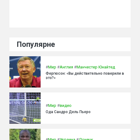
Популярне
#
Мир
#
Англия
#
Манчестер Юнайтед
Фергюсон: «Вы действительно поверили в
это?»
#
Мир
#
видео
Ода Сандро Дель Пьеро
#
Мир
#
Украина
#
Донецк