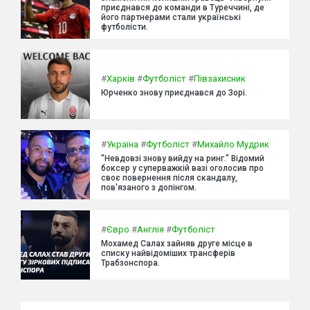
приєднався до команди в Туреччині, де
його партнерами стали українські
футболісти.
#
Харків
#
Футболіст
#
Півзахисник
Юрченко знову приєднався до Зорі.
#
Україна
#
Футболіст
#
Михайло Мудрик
"Невдовзі знову вийду на ринг." Відомий
боксер у суперважкій вазі оголосив про
своє повернення після скандалу,
пов'язаного з допінгом.
#
Євро
#
Англія
#
Футболіст
Мохамед Салах зайняв друге місце в
списку найвідоміших трансферів
Трабзонспора.