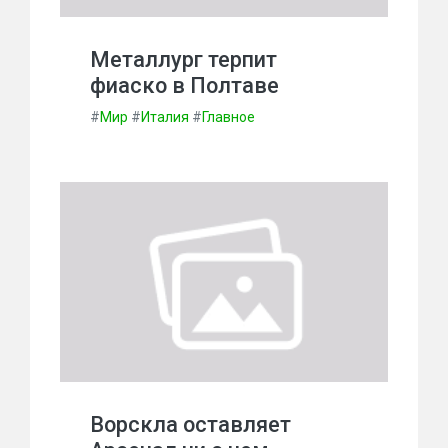
Металлург терпит
фиаско в Полтаве
#
Мир
#
Италия
#
Главное
Ворскла оставляет