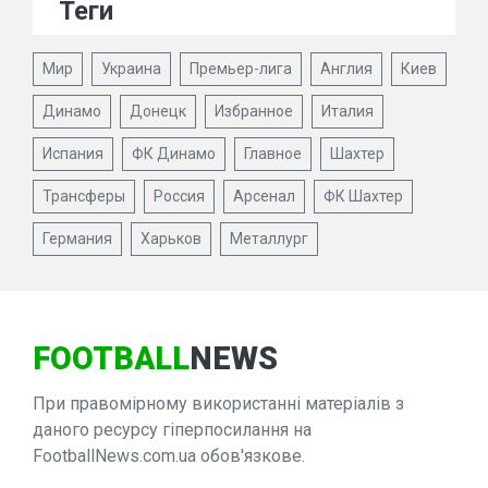
Теги
Мир
Украина
Премьер-лига
Англия
Киев
Динамо
Донецк
Избранное
Италия
Испания
ФК Динамо
Главное
Шахтер
Трансферы
Россия
Арсенал
ФК Шахтер
Германия
Харьков
Металлург
FOOTBALL
NEWS
При правомірному використанні матеріалів з
даного ресурсу гіперпосилання на
FootballNews.com.ua обов'язкове.