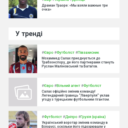
Драман Траоре: «Мы взяли важные три
очка»
У тренді
#
Євро
#
Футболіст
#
Півзахисник
Мохаммед Салах приєднується до
Трабзонспору, де його партнерами стануть
Руслан Маліновський та Батагов.
#
Євро
#
Вільний агент
#
Футболіст
Салах офіційно змінив команду!
Легендарний гравець "Ліверпуля" уклав
угоду з турецьким футбольним гігантом.
#
Футболіст
#
Дніпро
#
Грузія (країна)
Український воротар змінив команду в
Білорусі, оскільки його підозрювали у