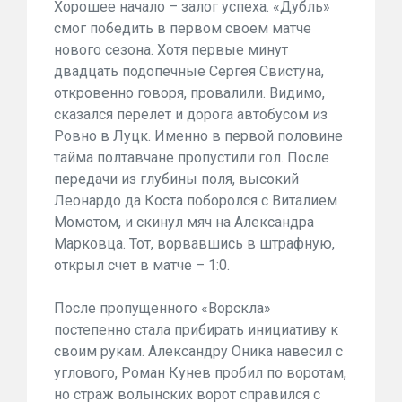
Хорошее начало – залог успеха. «Дубль»
смог победить в первом своем матче
нового сезона. Хотя первые минут
двадцать подопечные Сергея Свистуна,
откровенно говоря, провалили. Видимо,
сказался перелет и дорога автобусом из
Ровно в Луцк. Именно в первой половине
тайма полтавчане пропустили гол. После
передачи из глубины поля, высокий
Леонардо да Коста поборолся с Виталием
Момотом, и скинул мяч на Александра
Марковца. Тот, ворвавшись в штрафную,
открыл счет в матче – 1:0.
После пропущенного «Ворскла»
постепенно стала прибирать инициативу к
своим рукам. Александру Оника навесил с
углового, Роман Кунев пробил по воротам,
но страж волынских ворот справился с