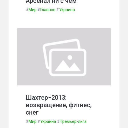
Арсенал ни с чем
#
Мир
#
Главное
#
Украина
Шахтер−2013:
возвращение, фитнес,
снег
#
Мир
#
Украина
#
Премьер-лига