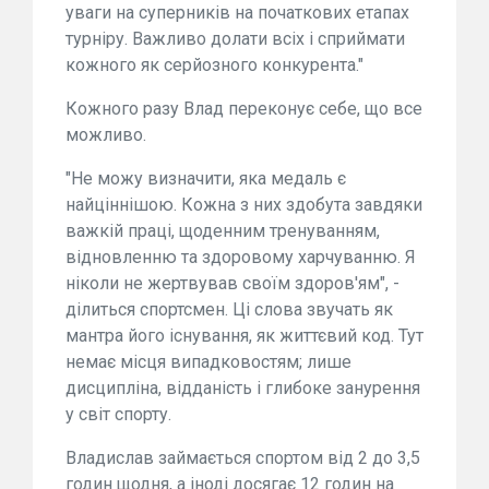
уваги на суперників на початкових етапах
турніру. Важливо долати всіх і сприймати
кожного як серйозного конкурента."
Кожного разу Влад переконує себе, що все
можливо.
"Не можу визначити, яка медаль є
найціннішою. Кожна з них здобута завдяки
важкій праці, щоденним тренуванням,
відновленню та здоровому харчуванню. Я
ніколи не жертвував своїм здоров'ям", -
ділиться спортсмен. Ці слова звучать як
мантра його існування, як життєвий код. Тут
немає місця випадковостям; лише
дисципліна, відданість і глибоке занурення
у світ спорту.
Владислав займається спортом від 2 до 3,5
годин щодня, а іноді досягає 12 годин на