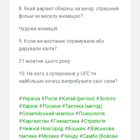
8. Який варіант обереш на вечір: страшний
фільм чи веселу анімацію?
Чудова анімація.
9. Коли ви востаннє отримували або
дарували квіти?
21 жовтня цього року.
10. На кого з суперників у UFC ти
найбільше хочеш випробувати свої сили?
#
Україна
#
Росія
#
Китай (регіон)
#
Золото
#
Харків
#
Росіяни
#
Тактика (метод)
#
Олімпійський чемпіон
#
Психологія
#
Киргизстан
#
Гімнастика
#
Стратегія
#
Нижній Новгород
#
Бішкек
#
Військова
тактика
#
Музика
#
Ченду
#
Самбо (бойове