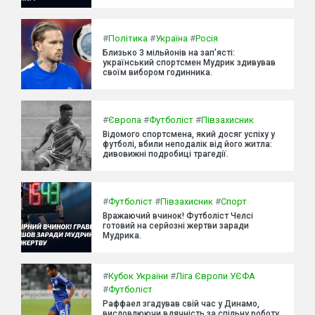
#
Політика
#
Україна
#
Росія
Близько 3 мільйонів на зап'ясті:
український спортсмен Мудрик здивував
своїм вибором годинника.
#
Європа
#
Футболіст
#
Півзахисник
Відомого спортсмена, який досяг успіху у
футболі, вбили неподалік від його житла:
дивовижні подробиці трагедії.
#
Футболіст
#
Півзахисник
#
Спорт
Вражаючий вчинок! Футболіст Челсі
готовий на серйозні жертви заради
Мудрика.
#
Кубок України
#
Ліга Європи УЄФА
#
Футболіст
Раффаел згадував свій час у Динамо,
висловлюючи вдячність за спільну роботу