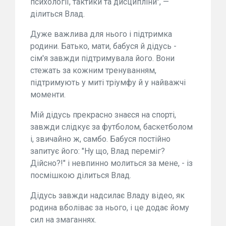
психології, тактики та дисципліни", —
ділиться Влад.
Дуже важлива для нього і підтримка
родини. Батько, мати, бабуся й дідусь -
сім'я завжди підтримувала його. Вони
стежать за кожним тренуванням,
підтримують у миті тріумфу й у найважчі
моменти.
Мій дідусь прекрасно знаєся на спорті,
завжди слідкує за футболом, баскетболом
і, звичайно ж, самбо. Бабуся постійно
запитує його: "Ну що, Влад переміг?
Дійсно?!" і невпинно молиться за мене, - із
посмішкою ділиться Влад.
Дідусь завжди надсилає Владу відео, як
родина вболіває за нього, і це додає йому
сил на змаганнях.