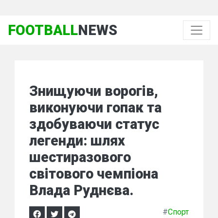
FOOTBALL
NEWS
Знищуючи ворогів,
виконуючи гопак та
здобуваючи статус
легенди: шлях
шестиразового
світового чемпіона
Влада Руднєва.
#
Спорт