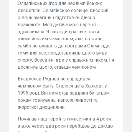
Олімпійських ігор для неолімпійських
дисциплін. Олімпійське селище, високий
рівень змагань і підготовки дійсно
вражають. Моя дитяча мрія нарешті
здійснилася. Я завжди прагнув стати
олімпійським чемпіоном, але, на жаль,
самбо не входить до програми Олімпіади,
тому для нас, представників цього виду
спорту, Всесвітні ігри є справжнім піком. І я
досягнув цього, ставши чемпіоном.
Владислав Руднєв не народився
чемпіоном світу. Сталося це в Харкові, у
1996 році. Він ним став завдяки багатьом
рокам тренувань, наполегливості та
жорсткої дисципліни.
Починав наш герой із гімнастики в 4 роки,
а вже через два роки перейшов до дзюдо.