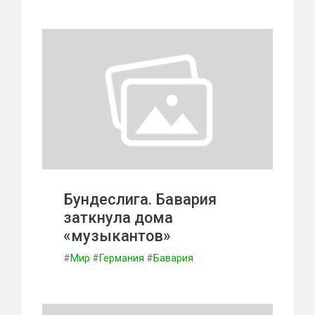
Бундеслига. Бавария
заткнула дома
«музыкантов»
#
Мир
#
Германия
#
Бавария