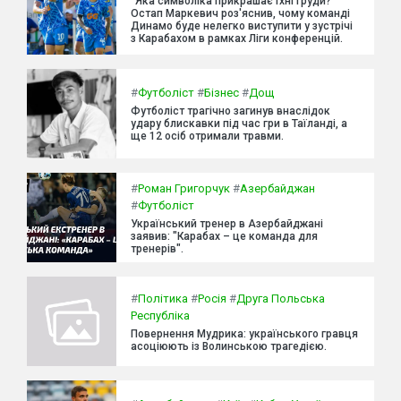
"Яка символіка прикрашає їхні груди?"
Остап Маркевич роз'яснив, чому команді
Динамо буде нелегко виступити у зустрічі
з Карабахом в рамках Ліги конференцій.
#
Футболіст
#
Бізнес
#
Дощ
Футболіст трагічно загинув внаслідок
удару блискавки під час гри в Таїланді, а
ще 12 осіб отримали травми.
#
Роман Григорчук
#
Азербайджан
#
Футболіст
Український тренер в Азербайджані
заявив: "Карабах – це команда для
тренерів".
#
Політика
#
Росія
#
Друга Польська
Республіка
Повернення Мудрика: українського гравця
асоціюють із Волинською трагедією.