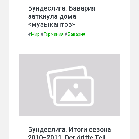
Бундеслига. Бавария
заткнула дома
«музыкантов»
#
Мир
#
Германия
#
Бавария
Бундеслига. Итоги сезона
2010−2011. Der dritte Teil