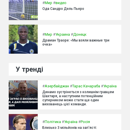
#
Мир
#
видео
Ода Сандро Дель Пьеро
#
Мир
#
Украина
#
Донецк
Драман Траоре: «Мы взяли важные три
очка»
У тренді
#
Азербайджан
#
Тарас Качараба
#
Україна
Динамо зустрінеться з колишнім гравцем
Шахтаря, а наступним потенційним
суперником може стати ще один
вихованець цієї команди.
#
Політика
#
Україна
#
Росія
Близько 3 мільйонів на зап'ясті: