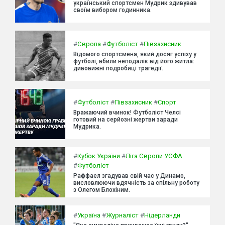
український спортсмен Мудрик здивував
своїм вибором годинника.
#
Європа
#
Футболіст
#
Півзахисник
Відомого спортсмена, який досяг успіху у
футболі, вбили неподалік від його житла:
дивовижні подробиці трагедії.
#
Футболіст
#
Півзахисник
#
Спорт
Вражаючий вчинок! Футболіст Челсі
готовий на серйозні жертви заради
Мудрика.
#
Кубок України
#
Ліга Європи УЄФА
#
Футболіст
Раффаел згадував свій час у Динамо,
висловлюючи вдячність за спільну роботу
з Олегом Блохіним.
#
Україна
#
Журналіст
#
Нідерланди