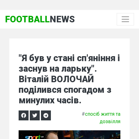
FOOTBALL
NEWS
"Я був у стані сп'яніння і
заснув на ларьку".
Віталій ВОЛОЧАЙ
поділився спогадом з
минулих часів.
#
спосіб життя та
дозвілля