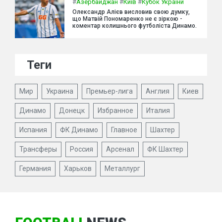
#
Азербайджан
#
Київ
#
Кубок України
Олександр Алієв висловив свою думку,
що Матвій Пономаренко не є зіркою -
коментар колишнього футболіста Динамо.
Теги
Мир
Украина
Премьер-лига
Англия
Киев
Динамо
Донецк
Избранное
Италия
Испания
ФК Динамо
Главное
Шахтер
Трансферы
Россия
Арсенал
ФК Шахтер
Германия
Харьков
Металлург