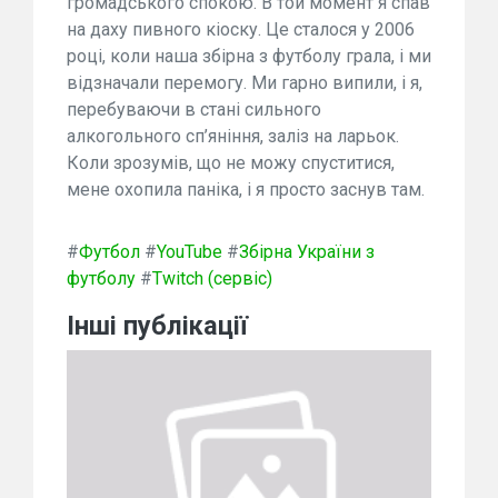
громадського спокою. В той момент я спав
на даху пивного кіоску. Це сталося у 2006
році, коли наша збірна з футболу грала, і ми
відзначали перемогу. Ми гарно випили, і я,
перебуваючи в стані сильного
алкогольного сп’яніння, заліз на ларьок.
Коли зрозумів, що не можу спуститися,
мене охопила паніка, і я просто заснув там.
#
Футбол
#
YouTube
#
Збірна України з
футболу
#
Twitch (сервіс)
Інші публікації