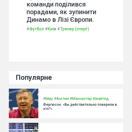
команди поділився
порадами, як зупинити
Динамо в Лізі Європи.
#
Футбол
#
Київ
#
Тренер (спорт)
Популярне
#
Мир
#
Англия
#
Манчестер Юнайтед
Фергюсон: «Вы действительно поверили в
это?»