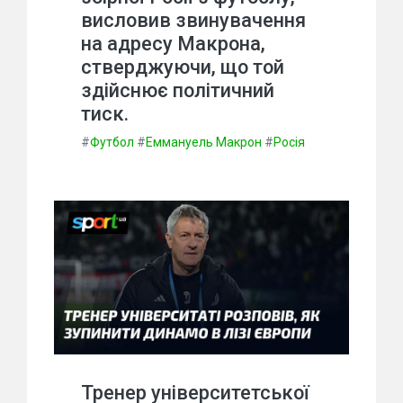
висловив звинувачення
на адресу Макрона,
стверджуючи, що той
здійснює політичний
тиск.
#
Футбол
#
Еммануель Макрон
#
Росія
Тренер університетської