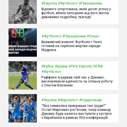
#
Європа
#
Футболіст
#
Півзахисник
Відомого спортсмена, який досяг успіху у
футболі, вбили неподалік від його житла:
дивовижні подробиці трагедії.
#
Футболіст
#
Півзахисник
#
Спорт
Вражаючий вчинок! Футболіст Челсі
готовий на серйозні жертви заради
Мудрика.
#
Кубок України
#
Ліга Європи УЄФА
#
Футболіст
Раффаел згадував свій час у Динамо,
висловлюючи вдячність за спільну роботу
з Олегом Блохіним.
#
Україна
#
Журналіст
#
Нідерланди
"Яка символіка прикрашає їхні груди?"
Остап Маркевич роз'яснив, чому команді
Динамо буде нелегко виступити у зустрічі
з Карабахом в рамках Ліги конференцій.