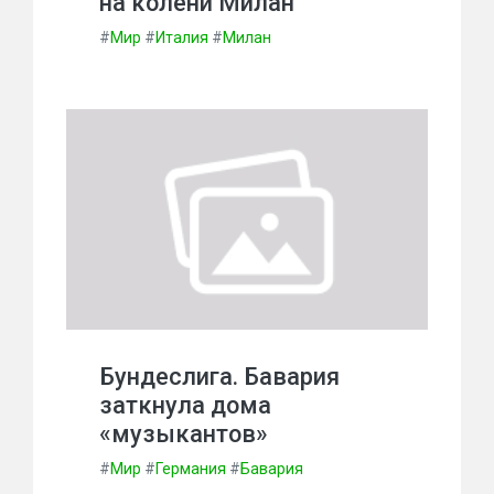
на колени Милан
#
Мир
#
Италия
#
Милан
Бундеслига. Бавария
заткнула дома
«музыкантов»
#
Мир
#
Германия
#
Бавария