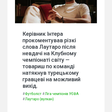
Керівник Інтера
прокоментував різкі
слова Лаутаро після
невдачі на Клубному
чемпіонаті світу —
товариш по команді
натякнув турецькому
гравцеві на можливий
вихід.
#
Футболіст
#
Ліга чемпіонів УЄФА
#
Лаутаро (вулкан)