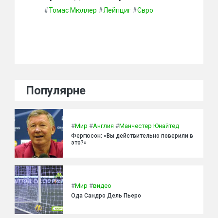
#
Томас Мюллер
#
Лейпциг
#
Євро
Популярне
#
Мир
#
Англия
#
Манчестер Юнайтед
Фергюсон: «Вы действительно поверили в
это?»
#
Мир
#
видео
Ода Сандро Дель Пьеро