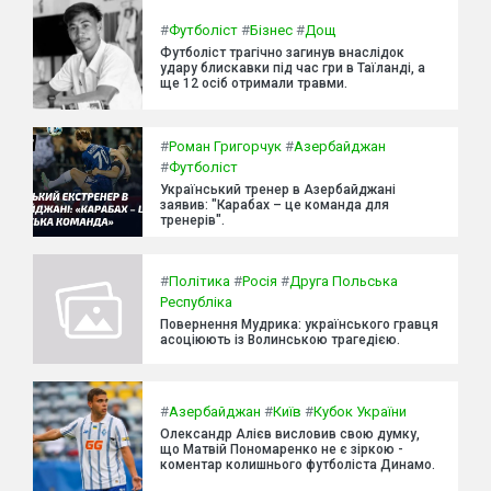
#
Футболіст
#
Бізнес
#
Дощ
Футболіст трагічно загинув внаслідок
удару блискавки під час гри в Таїланді, а
ще 12 осіб отримали травми.
#
Роман Григорчук
#
Азербайджан
#
Футболіст
Український тренер в Азербайджані
заявив: "Карабах – це команда для
тренерів".
#
Політика
#
Росія
#
Друга Польська
Республіка
Повернення Мудрика: українського гравця
асоціюють із Волинською трагедією.
#
Азербайджан
#
Київ
#
Кубок України
Олександр Алієв висловив свою думку,
що Матвій Пономаренко не є зіркою -
коментар колишнього футболіста Динамо.