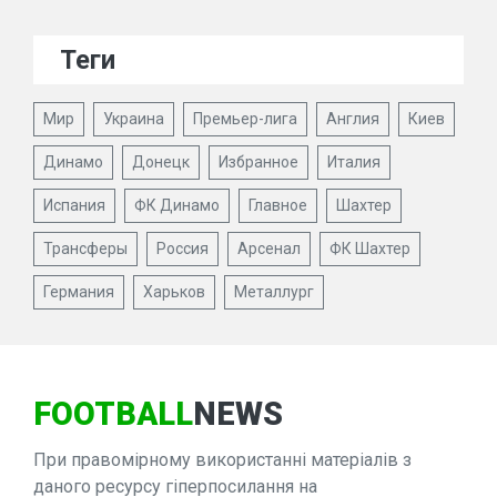
Теги
Мир
Украина
Премьер-лига
Англия
Киев
Динамо
Донецк
Избранное
Италия
Испания
ФК Динамо
Главное
Шахтер
Трансферы
Россия
Арсенал
ФК Шахтер
Германия
Харьков
Металлург
FOOTBALL
NEWS
При правомірному використанні матеріалів з
даного ресурсу гіперпосилання на