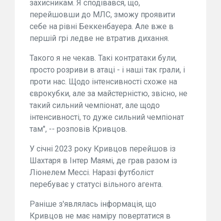
захисникам. Я сподівався, що,
перейшовши до МЛС, зможу проявити
себе на рівні Беккенбауера. Але вже в
першій грі ледве не втратив дихання.
Такого я не чекав. Такі контратаки були,
просто розриви в атаці - і наші так грали, і
проти нас. Щодо інтенсивності схоже на
єврокубки, але за майстерністю, звісно, не
такий сильний чемпіонат, але щодо
інтенсивності, то дуже сильний чемпіонат
там", -- розповів Кривцов.
У січні 2023 року Кривцов перейшов із
Шахтаря в Інтер Маямі, де грав разом із
Ліонелем Мессі. Наразі футболіст
перебуває у статусі вільного агента.
Раніше з'являлась інформація, що
Кривцов не має наміру повертатися в