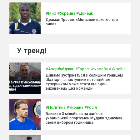
#
Мир
#
Украина
#
Донецк
Драман Траоре: «Мы взяли важные три
очка»
У тренді
#
Азербайджан
#
Тарас Качараба
#
Україна
Динамо зустрінеться з колишнім гравцем
Шахтаря, а наступним потенційним
суперником може стати ще один
вихованець цієї команди.
#
Політика
#
Україна
#
Росія
Близько 3 мільйонів на зап'ясті:
український спортсмен Мудрик здивував
своїм вибором годинника.