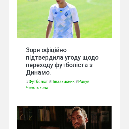
Зоря офіційно
підтвердила угоду щодо
переходу футболіста з
Динамо.
#
Футболіст
#
Півзахисник
#
Ракув
Ченстохова