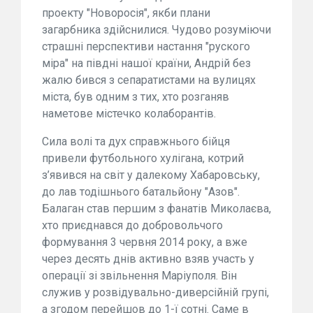
проекту "Новоросія", якби плани
загарбника здійснилися. Чудово розуміючи
страшні перспективи настання "руского
міра" на півдні нашої країни, Андрій без
жалю бився з сепаратистами на вулицях
міста, був одним з тих, хто розганяв
наметове містечко колаборантів.
Сила волі та дух справжнього бійця
привели футбольного хулігана, котрий
з’явився на світ у далекому Хабаровську,
до лав тодішнього батальйону "Азов".
Балаган став першим з фанатів Миколаєва,
хто приєднався до добровольчого
формування 3 червня 2014 року, а вже
через десять днів активно взяв участь у
операції зі звільнення Маріуполя. Він
служив у розвідувально-диверсійній групі,
а згодом перейшов до 1-ї сотні. Саме в