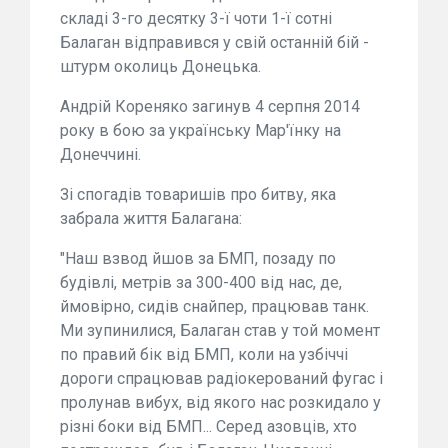
складі 3-го десятку 3-ї чоти 1-ї сотні
Балаган відправився у свій останній бій -
штурм околиць Донецька.
Андрій Кореняко загинув 4 серпня 2014
року в бою за українську Мар'їнку на
Донеччині.
Зі спогадів товаришів про битву, яка
забрала життя Балагана:
"Наш взвод йшов за БМП, позаду по
будівлі, метрів за 300-400 від нас, де,
ймовірно, сидів снайпер, працював танк.
Ми зупинилися, Балаган став у той момент
по правий бік від БМП, коли на узбіччі
дороги спрацював радіокерований фугас і
пролунав вибух, від якого нас розкидало у
різні боки від БМП... Серед азовців, хто