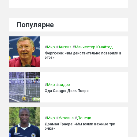
Популярне
#
Мир
#
Англия
#
Манчестер Юнайтед
Фергюсон: «Вы действительно поверили в
это?»
#
Мир
#
видео
Ода Сандро Дель Пьеро
#
Мир
#
Украина
#
Донецк
Драман Траоре: «Мы взяли важные три
очка»