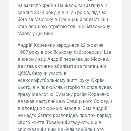
на захист України. На жаль, він загинув 4
серпня 2014 року, у віці 26 років, під час
боїв за Мар'їнку в Донецькій області. Він
став першою втратою тоді ще батальйону
"Азов" у цій війні.
Андрій Кореняко народився 22 жовтня
1987 року в російському Хабаровську. Ще
в юному віці Андрій переїхав до Москви,
де став активно вболівати за тамтешній
ЦСКА, беручи участь в
навколофутбольному житті руху. Окрім
цього, він полюбляв історію та сповідував
праву ідеологію. Сучасну росію Кореняко
вважав наступницею Совєцького Союзу, а
відповідно тюрмою народів. Сам Андрій
не надто багато розповідав про той період
свого життя. Товариші згадують, що в
спілкуванні з ним це була здебільшого