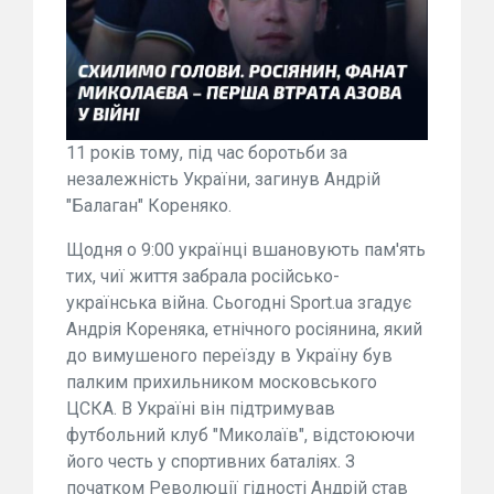
11 років тому, під час боротьби за
незалежність України, загинув Андрій
"Балаган" Кореняко.
Щодня о 9:00 українці вшановують пам'ять
тих, чиї життя забрала російсько-
українська війна. Сьогодні Sport.ua згадує
Андрія Кореняка, етнічного росіянина, який
до вимушеного переїзду в Україну був
палким прихильником московського
ЦСКА. В Україні він підтримував
футбольний клуб "Миколаїв", відстоюючи
його честь у спортивних баталіях. З
початком Революції гідності Андрій став