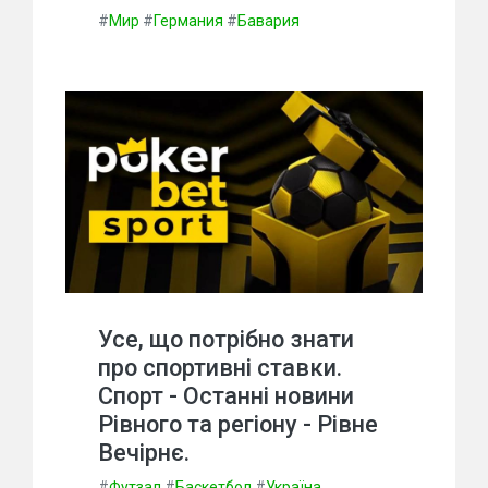
#
Мир
#
Германия
#
Бавария
Усе, що потрібно знати
про спортивні ставки.
Спорт - Останні новини
Рівного та регіону - Рівне
Вечірнє.
#
Футзал
#
Баскетбол
#
Україна