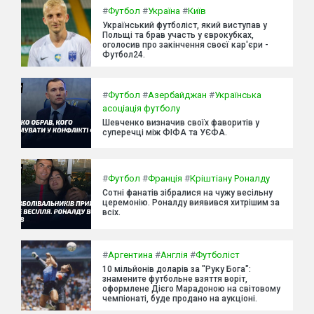
#
Футбол
#
Україна
#
Київ
Український футболіст, який виступав у
Польщі та брав участь у єврокубках,
оголосив про закінчення своєї кар'єри -
Футбол24.
#
Футбол
#
Азербайджан
#
Українська
асоціація футболу
Шевченко визначив своїх фаворитів у
суперечці між ФІФА та УЄФА.
#
Футбол
#
Франція
#
Кріштіану Роналду
Сотні фанатів зібралися на чужу весільну
церемонію. Роналду виявився хитрішим за
всіх.
#
Аргентина
#
Англія
#
Футболіст
10 мільйонів доларів за "Руку Бога":
знамените футбольне взяття воріт,
оформлене Дієго Марадоною на світовому
чемпіонаті, буде продано на аукціоні.