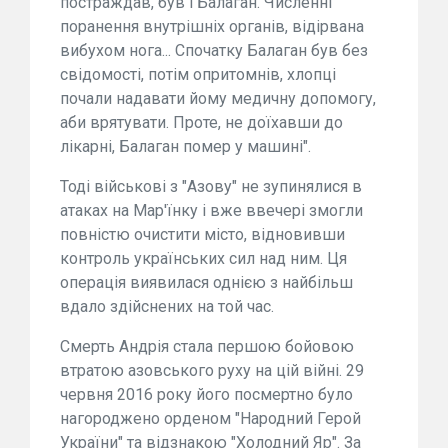
постраждав, був і Балаган. Численні
поранення внутрішніх органів, відірвана
вибухом нога... Спочатку Балаган був без
свідомості, потім опритомнів, хлопці
почали надавати йому медичну допомогу,
аби врятувати. Проте, не доїхавши до
лікарні, Балаган помер у машині".
Тоді військові з "Азову" не зупинялися в
атаках на Мар'їнку і вже ввечері змогли
повністю очистити місто, відновивши
контроль українських сил над ним. Ця
операція виявилася однією з найбільш
вдало здійснених на той час.
Смерть Андрія стала першою бойовою
втратою азовського руху на цій війні. 29
червня 2016 року його посмертно було
нагороджено орденом "Народний Герой
України" та відзнакою "Холодний Яр". За