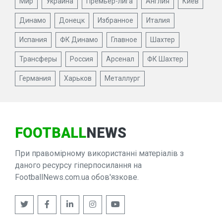
Мир
Украина
Премьер-лига
Англия
Киев
Динамо
Донецк
Избранное
Италия
Испания
ФК Динамо
Главное
Шахтер
Трансферы
Россия
Арсенал
ФК Шахтер
Германия
Харьков
Металлург
FOOTBALL
NEWS
При правомірному використанні матеріалів з
даного ресурсу гіперпосилання на
FootballNews.com.ua обов'язкове.