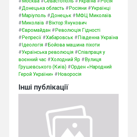
#
Москва
#
Севастополь
#
Україна
#
Росія
#
Донецька область
#
Росіяни
#
Українці
#
Маріуполь
#
Донецьк
#
МФЦ Миколаїв
#
Миколаїв
#
Віктор Янукович
#
Євромайдан
#
Революція Гідності
#
Репресії
#
Хабаровськ
#
Південна Україна
#
Ідеологія
#
Бойова машина піхоти
#
Українська революція
#
Співпраця у
воєнний час
#
Холодний Яр
#
Вулиця
Грушевського (Київ)
#
Орден «Народний
Герой України»
#
Новоросія
Інші публікації