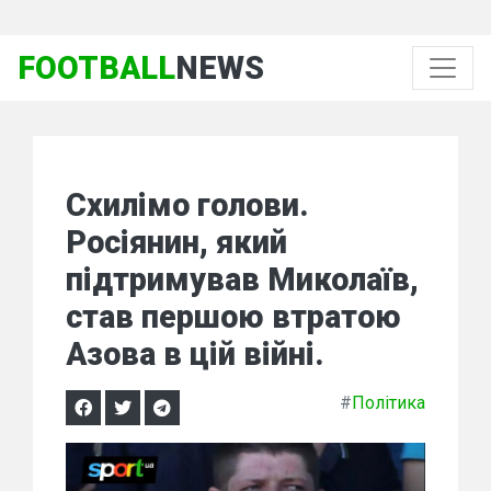
FOOTBALL
NEWS
Схилімо голови.
Росіянин, який
підтримував Миколаїв,
став першою втратою
Азова в цій війні.
#
Політика