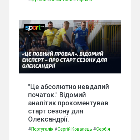
"Це абсолютно невдалий
початок." Відомий
аналітик прокоментував
старт сезону для
Олександрії.
#
Португалія
#
Сергій Ковалець
#
Сербія