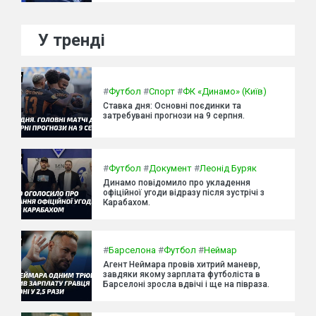
У тренді
#
Футбол
#
Спорт
#
ФК «Динамо» (Київ)
Ставка дня: Основні поєдинки та
затребувані прогнози на 9 серпня.
#
Футбол
#
Документ
#
Леонід Буряк
Динамо повідомило про укладення
офіційної угоди відразу після зустрічі з
Карабахом.
#
Барселона
#
Футбол
#
Неймар
Агент Неймара провів хитрий маневр,
завдяки якому зарплата футболіста в
Барселоні зросла вдвічі і ще на півраза.