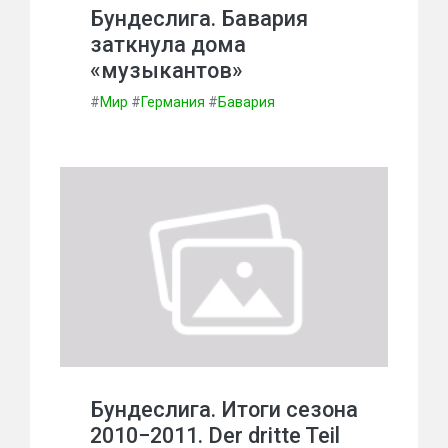
Бундеслига. Бавария
заткнула дома
«музыкантов»
#
Мир
#
Германия
#
Бавария
Бундеслига. Итоги сезона
2010−2011. Der dritte Teil