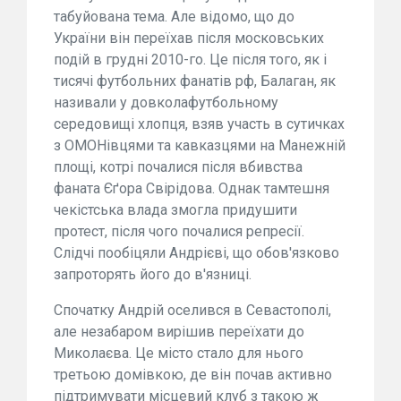
табуйована тема. Але відомо, що до
України він переїхав після московських
подій в грудні 2010-го. Це після того, як і
тисячі футбольних фанатів рф, Балаган, як
називали у довколафутбольному
середовищі хлопця, взяв участь в сутичках
з ОМОНівцями та кавказцями на Манежній
площі, котрі почалися після вбивства
фаната Єґора Свірідова. Однак тамтешня
чекістська влада змогла придушити
протест, після чого почалися репресії.
Слідчі пообіцяли Андрієві, що обов'язково
запроторять його до в'язниці.
Спочатку Андрій оселився в Севастополі,
але незабаром вирішив переїхати до
Миколаєва. Це місто стало для нього
третьою домівкою, де він почав активно
підтримувати місцевий клуб з такою ж