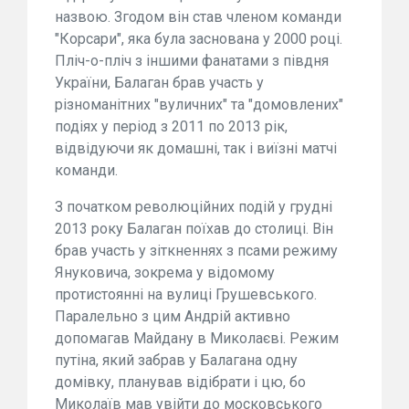
назвою. Згодом він став членом команди
"Корсари", яка була заснована у 2000 році.
Пліч-о-пліч з іншими фанатами з півдня
України, Балаган брав участь у
різноманітних "вуличних" та "домовлених"
подіях у період з 2011 по 2013 рік,
відвідуючи як домашні, так і виїзні матчі
команди.
З початком революційних подій у грудні
2013 року Балаган поїхав до столиці. Він
брав участь у зіткненнях з псами режиму
Януковича, зокрема у відомому
протистоянні на вулиці Грушевського.
Паралельно з цим Андрій активно
допомагав Майдану в Миколаєві. Режим
путіна, який забрав у Балагана одну
домівку, планував відібрати і цю, бо
Миколаїв мав увійти до московського