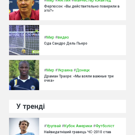
#
Мир
#
Англия
#
Манчестер Юнайтед
Фергюсон: «Вы действительно поверили в
это?»
#
Мир
#
видео
Ода Сандро Дель Пьеро
#
Мир
#
Украина
#
Донецк
Драман Траоре: «Мы взяли важные три
очка»
У тренді
#
Уругвай
#
Кубок Америки
#
Футболіст
Найвидатніший гравець ЧС-2010 став