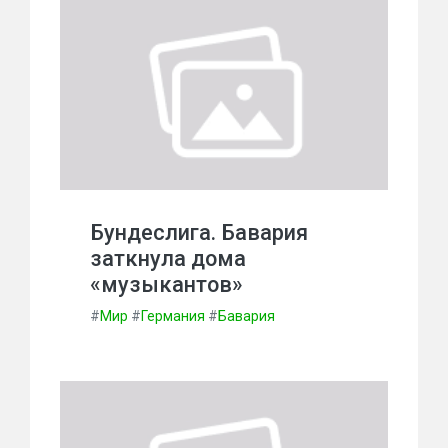
Бундеслига. Бавария
заткнула дома
«музыкантов»
#
Мир
#
Германия
#
Бавария