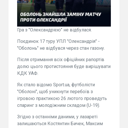
Гра з "Олександрією" не відбулася.
Поєдинок 17 туру УПЛ "Олександрія" -
"Оболонь" не відбувся через стан газону.
Після отримання всіх офіційних рапортів
долю цього протистояння буде вирішувати
КДК УАФ.
Як стало відомо Sport.ua, футболісти
"Оболоні", щоб уникнути перебоїв з
ігровою практикою 26 лютого проведуть
спаринг з молодіжним складом (U-19).
Згідно з останніми даними, у лазареті
залишаються Костянтин Бичек, Максим