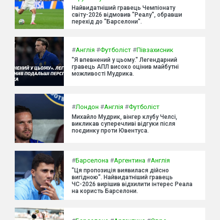
Найвидатніший гравець Чемпіонату
світу-2026 відмовив "Реалу", обравши
перехід до "Барселони".
#
Англія
#
Футболіст
#
Півзахисник
"Я впевнений у цьому." Легендарний
гравець АПЛ високо оцінив майбутні
можливості Мудрика.
#
Лондон
#
Англія
#
Футболіст
Михайло Мудрик, вінгер клубу Челсі,
викликав суперечливі відгуки після
поєдинку проти Ювентуса.
#
Барселона
#
Аргентина
#
Англія
"Ця пропозиція виявилася дійсно
вигідною". Найвидатніший гравець
ЧС-2026 вирішив відхилити інтерес Реала
на користь Барселони.