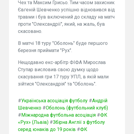
Чех та Максим Грисьо. Тим часом захисник
Євгеній Шевченко успішно відновився від
травми і був включений до складу на матч
проти "Олександрії", який, на жаль, був
скасовано.
В матчі 18 туру "Оболонь" буде першого
березня приймати "Рух".
Нещодавно екс-арбітр ФІФА Мирослав
Ступар висловив свою думку щодо
скасування гри 17 туру УПЛ, в якій мали
зійтися "Олександрія" та "Оболонь".
#
Українська асоціація футболу
#
Андрій
Шевченко
#
Оболонь (футбольний клуб)
#
Міжнародна футбольна асоціація
#
ФК
«Рух» (Львів)
#
Збірна Англії з футболу
серед юнаків до 19 років
#
ФК