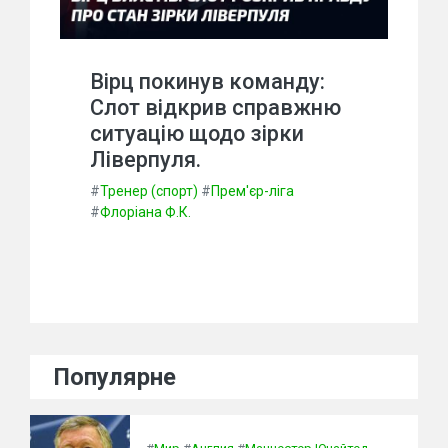
Вірц покинув команду:
Слот відкрив справжню
ситуацію щодо зірки
Ліверпуля.
#
Тренер (спорт)
#
Прем'єр-ліга
#
Флоріана Ф.К.
Популярне