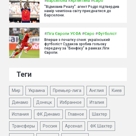
#
Барселона
#
Аргентина
#
Євро
"Відмовив Реалу": агент Родрі підтвердив
намір чемпіона світу приєднатися до
Барселони.
#
Ліга Європи УЄФА
#
Євро
#
Футболіст
Вперше з початку січня: український
футболіст Судаков зробив гольову
передачу за "Бенфіку" в рамках Ліги
Європи.
Теги
Мир
Украина
Премьер-лига
Англия
Киев
Динамо
Донецк
Избранное
Италия
Испания
ФК Динамо
Главное
Шахтер
Трансферы
Россия
Арсенал
ФК Шахтер