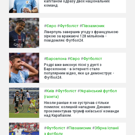
капітаном одразу двох національних
команд.
#
Євро
#
Футболіст
#
Півзахисник
Ліверпуль завершив угоду з французькою
зіркою за вражаючі 128 мільйонів -
повідомляє Футбол24.
#
Барселона
#
Євро
#
Футболіст
Родрі вже виконує пісні у дуеті з
Барселоною - в інтернеті стало
популярним відео, яке це демонструє -
Футбол24.
#
Київ
#
Футболіст
#
Український футбол
(газета)
Ніколи раніше я не зустрічав стільки
помилок: колишній нападник Динамо
прокоментував тріумф київської команди
над Карабахом.
#
Футболіст
#
Півзахисник
#
Збірна Іспанії
з футболу