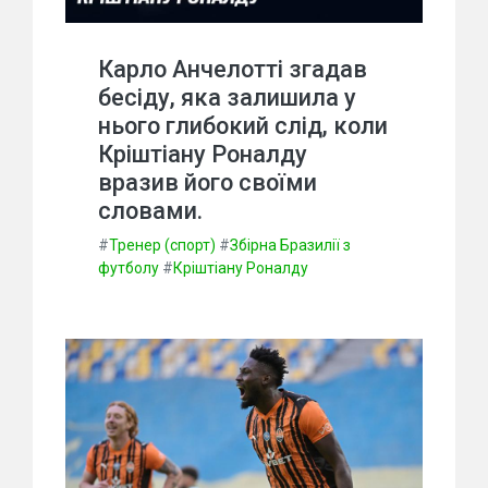
Карло Анчелотті згадав
бесіду, яка залишила у
нього глибокий слід, коли
Кріштіану Роналду
вразив його своїми
словами.
#
Тренер (спорт)
#
Збірна Бразилії з
футболу
#
Кріштіану Роналду