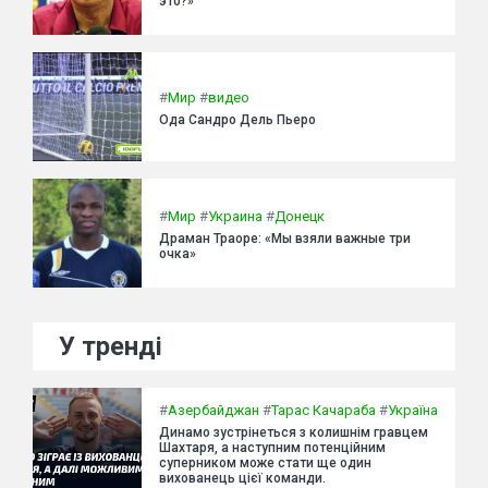
это?»
#
Мир
#
видео
Ода Сандро Дель Пьеро
#
Мир
#
Украина
#
Донецк
Драман Траоре: «Мы взяли важные три
очка»
У тренді
#
Азербайджан
#
Тарас Качараба
#
Україна
Динамо зустрінеться з колишнім гравцем
Шахтаря, а наступним потенційним
суперником може стати ще один
вихованець цієї команди.