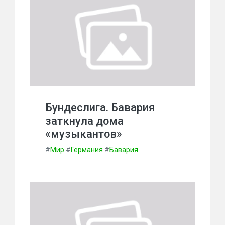
Бундеслига. Бавария
заткнула дома
«музыкантов»
#
Мир
#
Германия
#
Бавария