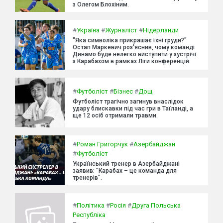
з Олегом Блохіним.
#
Україна
#
Журналіст
#
Нідерланди
"Яка символіка прикрашає їхні груди?"
Остап Маркевич роз'яснив, чому команді
Динамо буде нелегко виступити у зустрічі
з Карабахом в рамках Ліги конференцій.
#
Футболіст
#
Бізнес
#
Дощ
Футболіст трагічно загинув внаслідок
удару блискавки під час гри в Таїланді, а
ще 12 осіб отримали травми.
#
Роман Григорчук
#
Азербайджан
#
Футболіст
Український тренер в Азербайджані
заявив: "Карабах – це команда для
тренерів".
#
Політика
#
Росія
#
Друга Польська
Республіка