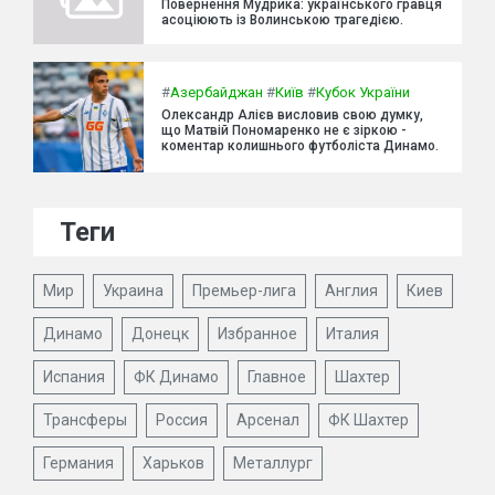
Повернення Мудрика: українського гравця
асоціюють із Волинською трагедією.
#
Азербайджан
#
Київ
#
Кубок України
Олександр Алієв висловив свою думку,
що Матвій Пономаренко не є зіркою -
коментар колишнього футболіста Динамо.
Теги
Мир
Украина
Премьер-лига
Англия
Киев
Динамо
Донецк
Избранное
Италия
Испания
ФК Динамо
Главное
Шахтер
Трансферы
Россия
Арсенал
ФК Шахтер
Германия
Харьков
Металлург