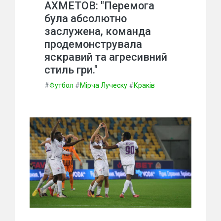
АХМЕТОВ: "Перемога
була абсолютно
заслужена, команда
продемонструвала
яскравий та агресивний
стиль гри."
#
Футбол
#
Мірча Луческу
#
Краків