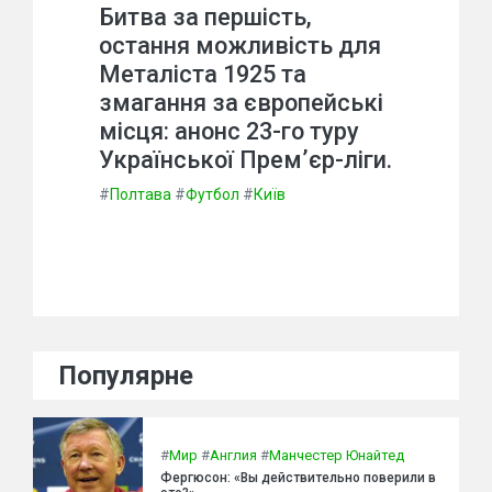
Битва за першість,
остання можливість для
Металіста 1925 та
змагання за європейські
місця: анонс 23-го туру
Української Прем’єр-ліги.
#
Полтава
#
Футбол
#
Київ
Популярне
#
Мир
#
Англия
#
Манчестер Юнайтед
Фергюсон: «Вы действительно поверили в