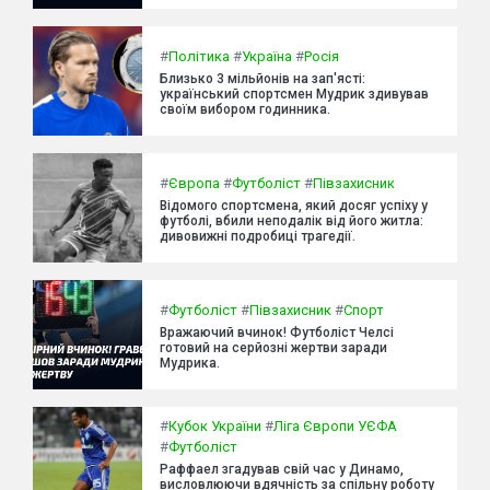
#
Політика
#
Україна
#
Росія
Близько 3 мільйонів на зап'ясті:
український спортсмен Мудрик здивував
своїм вибором годинника.
#
Європа
#
Футболіст
#
Півзахисник
Відомого спортсмена, який досяг успіху у
футболі, вбили неподалік від його житла:
дивовижні подробиці трагедії.
#
Футболіст
#
Півзахисник
#
Спорт
Вражаючий вчинок! Футболіст Челсі
готовий на серйозні жертви заради
Мудрика.
#
Кубок України
#
Ліга Європи УЄФА
#
Футболіст
Раффаел згадував свій час у Динамо,
висловлюючи вдячність за спільну роботу