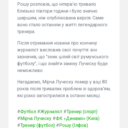
Рошу розповів, що інтерв'ю тривало
близько півтори години і було значно
ширшим, ніж опублікована версія. Саме
воно стало останнім у житті легендарного
тренера.
Після отримання новини про кончину
журналіст висловив свої почуття: він
зазначив, що "зник цілий світ румунського
футболу", і що знайти заміну Луческу буде
неможливо.
Нагадаємо, Мірча Луческу помер у віці 80
років після тривалих проблем зі здоров'ям,
які різко загострилися в останні місяці.
#
Футбол
#
Журналіст
#
Тренер (спорт)
#
Мірча Луческу
#
ФК «Динамо» (Київ)
#
Тренер (футбол)
#
Рошу (Ілфов)