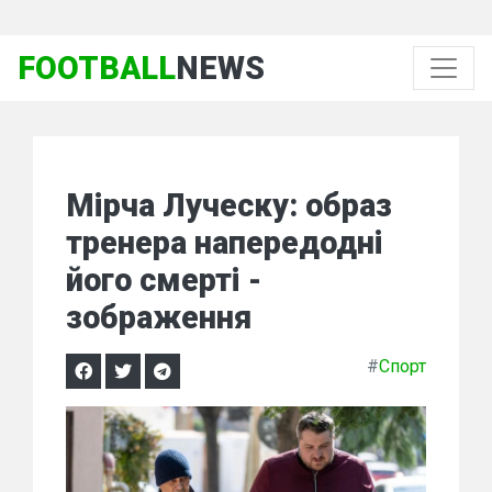
FOOTBALL
NEWS
Мірча Луческу: образ
тренера напередодні
його смерті -
зображення
#
Спорт