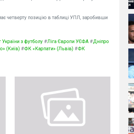
.
ає четверту позицію в таблиці УПЛ, заробивши
 України з футболу
#
Ліга Європи УЄФА
#
Дніпро
» (Київ)
#
ФК «Карпати» (Львів)
#
ФК