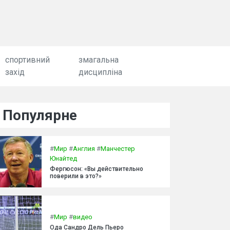
спортивний
змагальна
захід
дисципліна
Популярне
#
Мир
#
Англия
#
Манчестер
Юнайтед
Фергюсон: «Вы действительно
поверили в это?»
#
Мир
#
видео
Ода Сандро Дель Пьеро