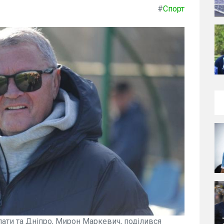
#
Спорт
ати та Дніпро, Мирон Маркевич, поділився