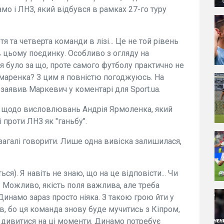
о і ЛНЗ, який відбувся в рамках 27-го туру
тя та четверта команди в лізі... Це не той рівень
 в цьому поєдинку. Особливо з огляду на
ися було за що, проте самого футболу практично не
маренка? З цим я повністю погоджуюсь. На
 заявив Маркевич у коментарі для Sport.ua.
 щодо висловлювань Андрія Ярмоленка, який
проти ЛНЗ як "ганьбу".
агалі говорити. Лише одна вивіска залишилася,
я). Я навіть не знаю, що на це відповісти... Чи
). Можливо, якість поля важлива, але треба
 Динамо зараз просто ніяка. З такою грою йти у
ів, бо ця команда знову буде мучитись з Кіпром,
 дивитися на ці моменти. Динамо потребує