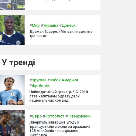
#
Мир
#
Украина
#
Донецк
Драман Траоре: «Мы взяли важные
три очка»
У тренді
#
Уругвай
#
Кубок Америки
#
Футболіст
Найвидатніший гравець ЧС-2010
став капітаном одразу двох
національних команд.
#
Євро
#
Футболіст
#
Півзахисник
Ліверпуль завершив угоду з
французькою зіркою за вражаючі
128 мільйонів - повідомляє
Футбол24.