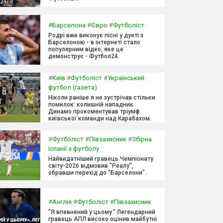
#
Барселона
#
Євро
#
Футболіст
Родрі вже виконує пісні у дуеті з
Барселоною - в інтернеті стало
популярним відео, яке це
демонструє - Футбол24.
#
Київ
#
Футболіст
#
Український
футбол (газета)
Ніколи раніше я не зустрічав стільки
помилок: колишній нападник
Динамо прокоментував тріумф
київської команди над Карабахом.
#
Футболіст
#
Півзахисник
#
Збірна
Іспанії з футболу
Найвидатніший гравець Чемпіонату
світу-2026 відмовив "Реалу",
обравши перехід до "Барселони".
#
Англія
#
Футболіст
#
Півзахисник
"Я впевнений у цьому." Легендарний
гравець АПЛ високо оцінив майбутні