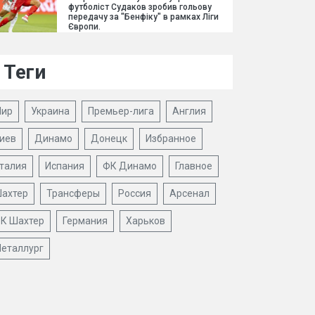
футболіст Судаков зробив гольову
передачу за "Бенфіку" в рамках Ліги
Європи.
Теги
ир
Украина
Премьер-лига
Англия
иев
Динамо
Донецк
Избранное
талия
Испания
ФК Динамо
Главное
ахтер
Трансферы
Россия
Арсенал
К Шахтер
Германия
Харьков
еталлург