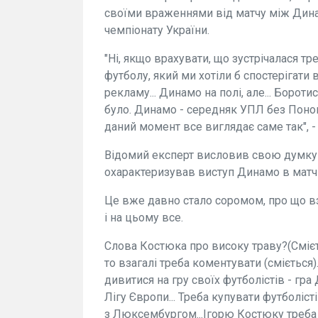
своїми враженнями від матчу між Динам
чемпіонату України.
"Ні, якщо врахувати, що зустрічалася тре
футболу, який ми хотіли б спостерігати
рекламу... Динамо на полі, але... Борот
було. Динамо - середняк УПЛ без Поно
даний момент все виглядає саме так", -
Відомий експерт висловив свою думку
охарактеризував виступ Динамо в матчі 
Це вже давно стало соромом, про що вз
і на цьому все.
Слова Костюка про високу траву?(Смієтьс
то взагалі треба коментувати (сміється
дивитися на гру своїх футболістів - гра
Лігу Європи... Треба купувати футболіст
з Люксембургом...Ігорю Костюку треба