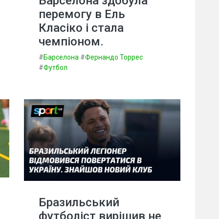
Барселона здобула
перемогу в Ель
Класіко і стала
чемпіоном.
#
Барселона
#
Фернандо Торрес
#
Футбол
Бразильський
футболіст вирішив не