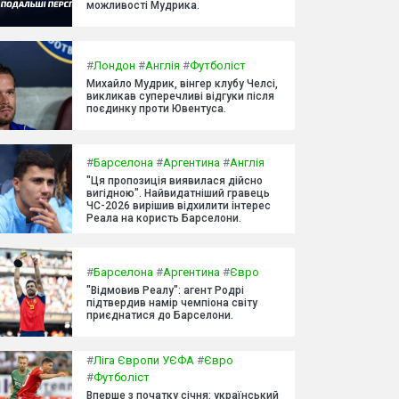
можливості Мудрика.
#
Лондон
#
Англія
#
Футболіст
Михайло Мудрик, вінгер клубу Челсі,
викликав суперечливі відгуки після
поєдинку проти Ювентуса.
#
Барселона
#
Аргентина
#
Англія
"Ця пропозиція виявилася дійсно
вигідною". Найвидатніший гравець
ЧС-2026 вирішив відхилити інтерес
Реала на користь Барселони.
#
Барселона
#
Аргентина
#
Євро
"Відмовив Реалу": агент Родрі
підтвердив намір чемпіона світу
приєднатися до Барселони.
#
Ліга Європи УЄФА
#
Євро
#
Футболіст
Вперше з початку січня: український