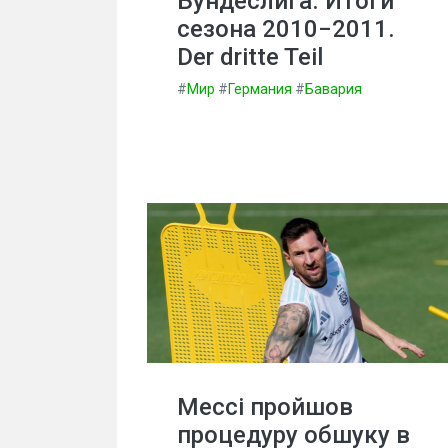
Бундеслига. Итоги
сезона 2010−2011.
Der dritte Teil
#
Мир
#
Германия
#
Бавария
Мессі пройшов
процедуру обшуку в