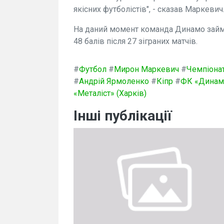
якісних футболістів", - сказав Маркевич
На даний момент команда Динамо займ
48 балів після 27 зіграних матчів.
#
Футбол
#
Мирон Маркевич
#
Чемпіонат
#
Андрій Ярмоленко
#
Кіпр
#
ФК «Динамо
«Металіст» (Харків)
Інші публікації