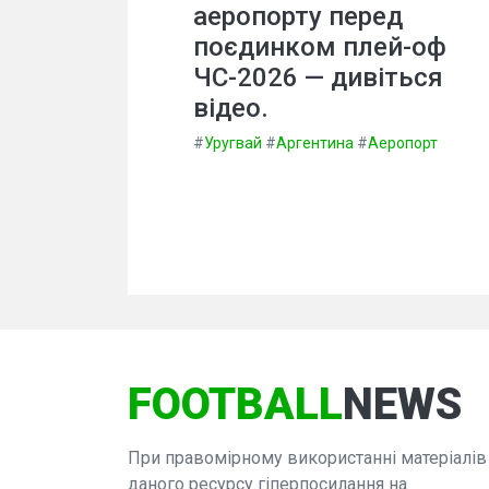
аеропорту перед
поєдинком плей-оф
ЧС-2026 — дивіться
відео.
#
Уругвай
#
Аргентина
#
Аеропорт
FOOTBALL
NEWS
При правомірному використанні матеріалів
даного ресурсу гіперпосилання на