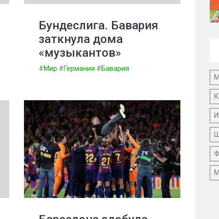
Бундеслига. Бавария
заткнула дома
«музыкантов»
#
Мир
#
Германия
#
Бавария
М
К
И
Ш
Ф
М