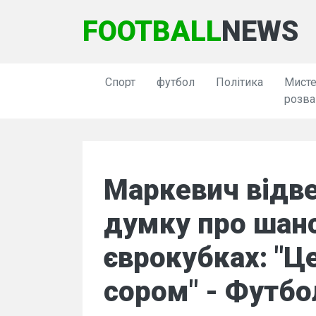
FOOTBALL
NEWS
Спорт
футбол
Політика
Мисте
розва
Маркевич відв
думку про шан
єврокубках: "Ц
сором" - Футбо