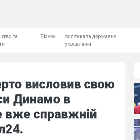
цтво та
Бізнес
політика та державне
ги
управління
ерто висловив свою
си Динамо в
е вже справжній
л24.