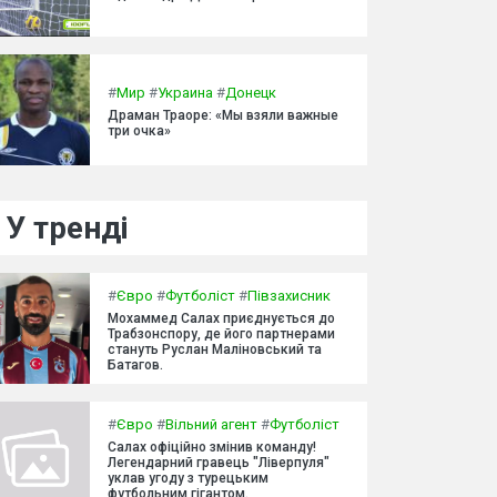
#
Мир
#
Украина
#
Донецк
Драман Траоре: «Мы взяли важные
три очка»
У тренді
#
Євро
#
Футболіст
#
Півзахисник
Мохаммед Салах приєднується до
Трабзонспору, де його партнерами
стануть Руслан Маліновський та
Батагов.
#
Євро
#
Вільний агент
#
Футболіст
Салах офіційно змінив команду!
Легендарний гравець "Ліверпуля"
уклав угоду з турецьким
футбольним гігантом.