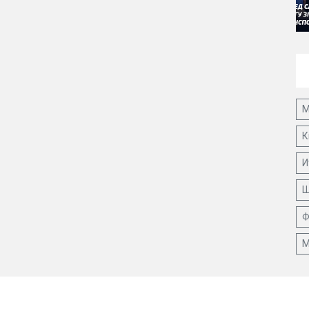
М
К
И
Ш
Ф
М