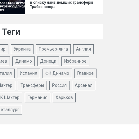
в списку найвідоміших трансферів
Трабзонспора.
Теги
ир
Украина
Премьер-лига
Англия
иев
Динамо
Донецк
Избранное
талия
Испания
ФК Динамо
Главное
ахтер
Трансферы
Россия
Арсенал
К Шахтер
Германия
Харьков
еталлург