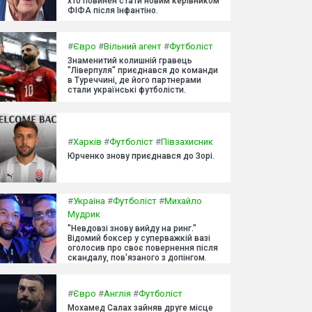
хто повинен стати новим керівником
ФІФА після Інфантіно.
#
Євро
#
Вільний агент
#
Футболіст
Знаменитий колишній гравець
"Ліверпуля" приєднався до команди
в Туреччині, де його партнерами
стали українські футболісти.
#
Харків
#
Футболіст
#
Півзахисник
Юрченко знову приєднався до Зорі.
#
Україна
#
Футболіст
#
Михайло
Мудрик
"Невдовзі знову вийду на ринг."
Відомий боксер у суперважкій вазі
оголосив про своє повернення після
скандалу, пов'язаного з допінгом.
#
Євро
#
Англія
#
Футболіст
Мохамед Салах зайняв друге місце