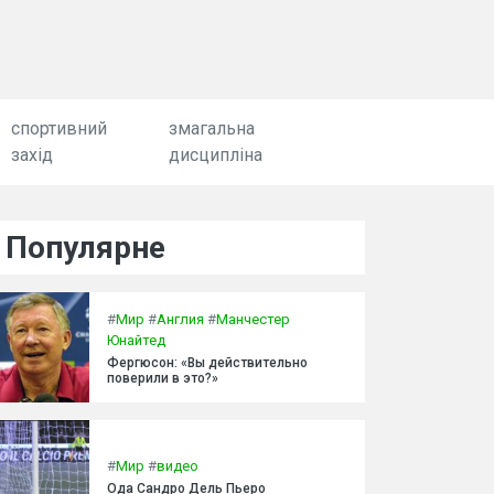
спортивний
змагальна
захід
дисципліна
Популярне
#
Мир
#
Англия
#
Манчестер
Юнайтед
Фергюсон: «Вы действительно
поверили в это?»
#
Мир
#
видео
Ода Сандро Дель Пьеро