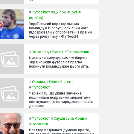
#
Футболіст
#
Дніпро
#
Грузія
(країна)
Український воротар змінив
команду в Білорусі, оскільки його
підозрювали у спробі втечі з країни
через річку Тису - Футбол24.
#
Євро
#
Футболіст
#
Півзахисник
Циганков висунув вимогу Жироні.
Український футболіст прагне
покинути команду вже цього літа.
#
Україна
#
Вільний агент
#
Футболіст
Чарівність. Дружина Зінченка
поділилася яскравими моментами
святкування днів народження своїх
донечок.
#
Футболіст
#
Саудівська Аравія
#
Норвегія
Блаттер поділився думкою про те,