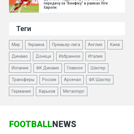
передачу за "Бенфіку" в рамках Ліги
Європи.
Теги
Мир
Украина
Премьер-лига
Англия
Киев
Динамо
Донецк
Избранное
Италия
Испания
ФК Динамо
Главное
Шахтер
Трансферы
Россия
Арсенал
ФК Шахтер
Германия
Харьков
Металлург
FOOTBALL
NEWS