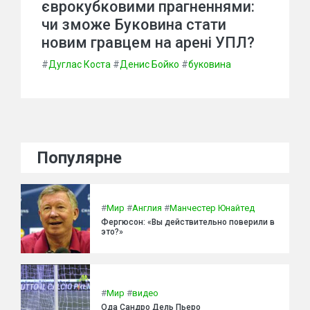
єврокубковими прагненнями:
чи зможе Буковина стати
новим гравцем на арені УПЛ?
#
Дуглас Коста
#
Денис Бойко
#
буковина
Популярне
#
Мир
#
Англия
#
Манчестер Юнайтед
Фергюсон: «Вы действительно поверили в
это?»
#
Мир
#
видео
Ода Сандро Дель Пьеро