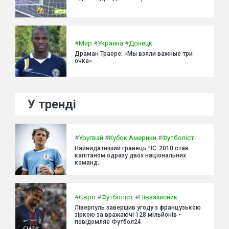
#
Мир
#
Украина
#
Донецк
Драман Траоре: «Мы взяли важные три
очка»
У тренді
#
Уругвай
#
Кубок Америки
#
Футболіст
Найвидатніший гравець ЧС-2010 став
капітаном одразу двох національних
команд.
#
Євро
#
Футболіст
#
Півзахисник
Ліверпуль завершив угоду з французькою
зіркою за вражаючі 128 мільйонів -
повідомляє Футбол24.