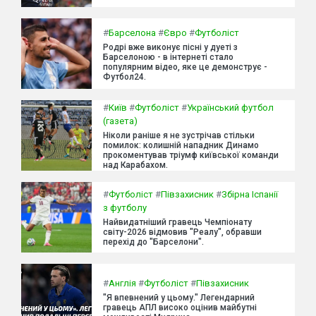
#
Барселона
#
Євро
#
Футболіст
Родрі вже виконує пісні у дуеті з
Барселоною - в інтернеті стало
популярним відео, яке це демонструє -
Футбол24.
#
Київ
#
Футболіст
#
Український футбол
(газета)
Ніколи раніше я не зустрічав стільки
помилок: колишній нападник Динамо
прокоментував тріумф київської команди
над Карабахом.
#
Футболіст
#
Півзахисник
#
Збірна Іспанії
з футболу
Найвидатніший гравець Чемпіонату
світу-2026 відмовив "Реалу", обравши
перехід до "Барселони".
#
Англія
#
Футболіст
#
Півзахисник
"Я впевнений у цьому." Легендарний
гравець АПЛ високо оцінив майбутні