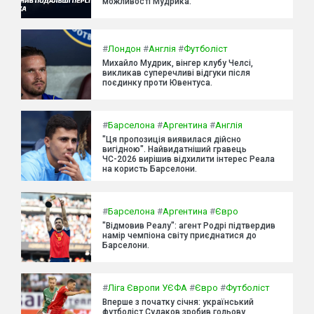
можливості Мудрика.
#
Лондон
#
Англія
#
Футболіст
Михайло Мудрик, вінгер клубу Челсі,
викликав суперечливі відгуки після
поєдинку проти Ювентуса.
#
Барселона
#
Аргентина
#
Англія
"Ця пропозиція виявилася дійсно
вигідною". Найвидатніший гравець
ЧС-2026 вирішив відхилити інтерес Реала
на користь Барселони.
#
Барселона
#
Аргентина
#
Євро
"Відмовив Реалу": агент Родрі підтвердив
намір чемпіона світу приєднатися до
Барселони.
#
Ліга Європи УЄФА
#
Євро
#
Футболіст
Вперше з початку січня: український
футболіст Судаков зробив гольову