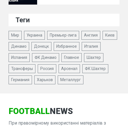
Теги
Мир
Украина
Премьер-лига
Англия
Киев
Динамо
Донецк
Избранное
Италия
Испания
ФК Динамо
Главное
Шахтер
Трансферы
Россия
Арсенал
ФК Шахтер
Германия
Харьков
Металлург
FOOTBALL
NEWS
При правомірному використанні матеріалів з