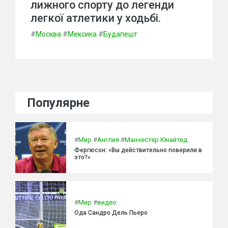
лижного спорту до легенди
легкої атлетики у ходьбі.
#
Москва
#
Мексика
#
Будапешт
Популярне
#
Мир
#
Англия
#
Манчестер Юнайтед
Фергюсон: «Вы действительно поверили в
это?»
#
Мир
#
видео
Ода Сандро Дель Пьеро