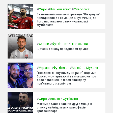
#
Євро
#
Вільний агент
#
Футболіст
Знаменитий колишній гравець "Ліверпуля"
приєднався до команди в Туреччині, де
його партнерами стали українські
футболісти.
#
Харків
#
Футболіст
#
Півзахисник
Юрченко знову приєднався до Зорі.
#
Україна
#
Футболіст
#
Михайло Мудрик
"Невдовзі знову вийду на ринг." Відомий
боксер у суперважкій вазі оголосив про
своє повернення після скандалу,
пов'язаного з допінгом.
#
Євро
#
Англія
#
Футболіст
Мохамед Салах зайняв друге місце в
списку найвідоміших трансферів
Трабзонспора.