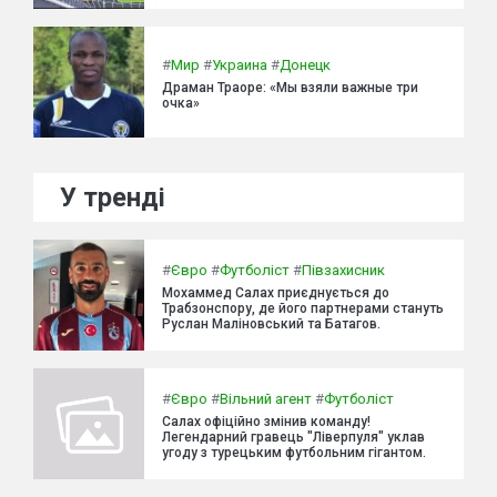
#
Мир
#
Украина
#
Донецк
Драман Траоре: «Мы взяли важные три
очка»
У тренді
#
Євро
#
Футболіст
#
Півзахисник
Мохаммед Салах приєднується до
Трабзонспору, де його партнерами стануть
Руслан Маліновський та Батагов.
#
Євро
#
Вільний агент
#
Футболіст
Салах офіційно змінив команду!
Легендарний гравець "Ліверпуля" уклав
угоду з турецьким футбольним гігантом.