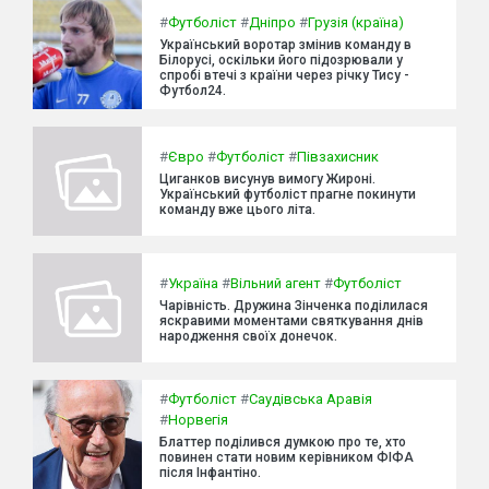
#
Футболіст
#
Дніпро
#
Грузія (країна)
Український воротар змінив команду в
Білорусі, оскільки його підозрювали у
спробі втечі з країни через річку Тису -
Футбол24.
#
Євро
#
Футболіст
#
Півзахисник
Циганков висунув вимогу Жироні.
Український футболіст прагне покинути
команду вже цього літа.
#
Україна
#
Вільний агент
#
Футболіст
Чарівність. Дружина Зінченка поділилася
яскравими моментами святкування днів
народження своїх донечок.
#
Футболіст
#
Саудівська Аравія
#
Норвегія
Блаттер поділився думкою про те, хто
повинен стати новим керівником ФІФА
після Інфантіно.