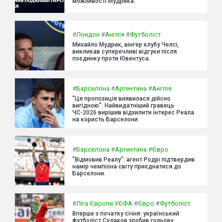
можливості Мудрика.
#
Лондон
#
Англія
#
Футболіст
Михайло Мудрик, вінгер клубу Челсі,
викликав суперечливі відгуки після
поєдинку проти Ювентуса.
#
Барселона
#
Аргентина
#
Англія
"Ця пропозиція виявилася дійсно
вигідною". Найвидатніший гравець
ЧС-2026 вирішив відхилити інтерес Реала
на користь Барселони.
#
Барселона
#
Аргентина
#
Євро
"Відмовив Реалу": агент Родрі підтвердив
намір чемпіона світу приєднатися до
Барселони.
#
Ліга Європи УЄФА
#
Євро
#
Футболіст
Вперше з початку січня: український
футболіст Судаков зробив гольову