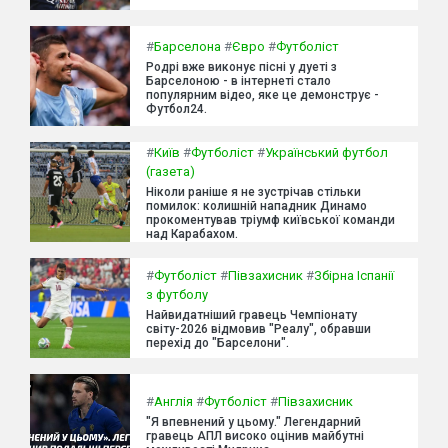
#
Барселона
#
Євро
#
Футболіст
Родрі вже виконує пісні у дуеті з
Барселоною - в інтернеті стало
популярним відео, яке це демонструє -
Футбол24.
#
Київ
#
Футболіст
#
Український футбол
(газета)
Ніколи раніше я не зустрічав стільки
помилок: колишній нападник Динамо
прокоментував тріумф київської команди
над Карабахом.
#
Футболіст
#
Півзахисник
#
Збірна Іспанії
з футболу
Найвидатніший гравець Чемпіонату
світу-2026 відмовив "Реалу", обравши
перехід до "Барселони".
#
Англія
#
Футболіст
#
Півзахисник
"Я впевнений у цьому." Легендарний
гравець АПЛ високо оцінив майбутні