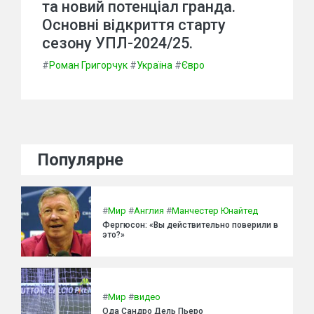
та новий потенціал гранда.
Основні відкриття старту
сезону УПЛ-2024/25.
#
Роман Григорчук
#
Україна
#
Євро
Популярне
#
Мир
#
Англия
#
Манчестер Юнайтед
Фергюсон: «Вы действительно поверили в
это?»
#
Мир
#
видео
Ода Сандро Дель Пьеро