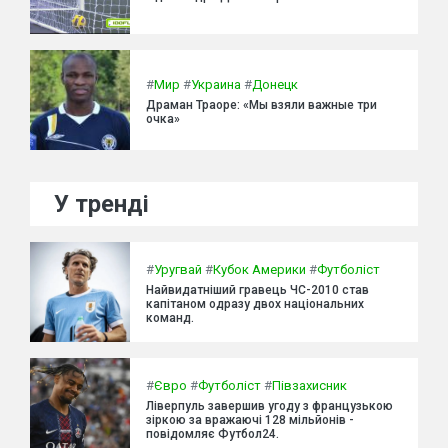
#
Мир
#
Украина
#
Донецк
Драман Траоре: «Мы взяли важные три
очка»
У тренді
#
Уругвай
#
Кубок Америки
#
Футболіст
Найвидатніший гравець ЧС-2010 став
капітаном одразу двох національних
команд.
#
Євро
#
Футболіст
#
Півзахисник
Ліверпуль завершив угоду з французькою
зіркою за вражаючі 128 мільйонів -
повідомляє Футбол24.