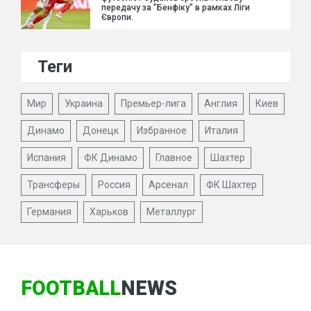
передачу за "Бенфіку" в рамках Ліги
Європи.
Теги
Мир
Украина
Премьер-лига
Англия
Киев
Динамо
Донецк
Избранное
Италия
Испания
ФК Динамо
Главное
Шахтер
Трансферы
Россия
Арсенал
ФК Шахтер
Германия
Харьков
Металлург
FOOTBALL
NEWS