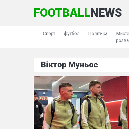
FOOTBALL
NEWS
Спорт
футбол
Політика
Мисте
розва
Віктор Муньос