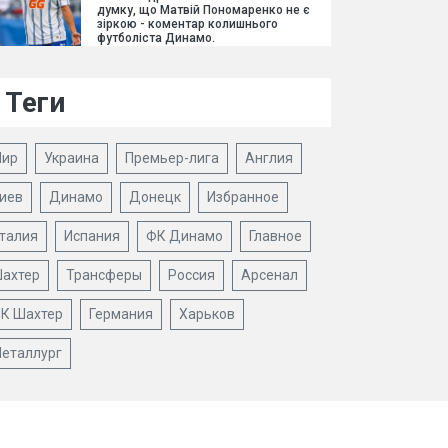
думку, що Матвій Пономаренко не є
зіркою - коментар колишнього
футболіста Динамо.
Теги
ир
Украина
Премьер-лига
Англия
иев
Динамо
Донецк
Избранное
талия
Испания
ФК Динамо
Главное
ахтер
Трансферы
Россия
Арсенал
К Шахтер
Германия
Харьков
еталлург