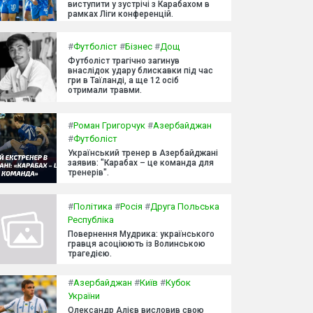
виступити у зустрічі з Карабахом в
рамках Ліги конференцій.
#
Футболіст
#
Бізнес
#
Дощ
Футболіст трагічно загинув
внаслідок удару блискавки під час
гри в Таїланді, а ще 12 осіб
отримали травми.
#
Роман Григорчук
#
Азербайджан
#
Футболіст
Український тренер в Азербайджані
заявив: "Карабах – це команда для
тренерів".
#
Політика
#
Росія
#
Друга Польська
Республіка
Повернення Мудрика: українського
гравця асоціюють із Волинською
трагедією.
#
Азербайджан
#
Київ
#
Кубок
України
Олександр Алієв висловив свою