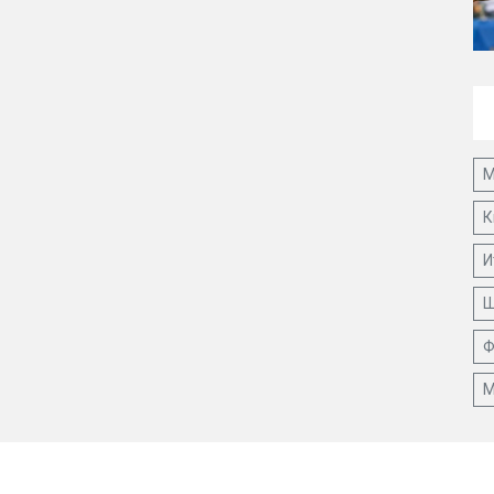
М
К
И
Ш
Ф
М