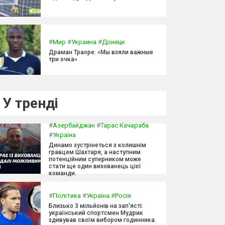
#
Мир
#
Украина
#
Донецк
Драман Траоре: «Мы взяли важные
три очка»
У тренді
#
Азербайджан
#
Тарас Качараба
#
Україна
Динамо зустрінеться з колишнім
гравцем Шахтаря, а наступним
потенційним суперником може
стати ще один вихованець цієї
команди.
#
Політика
#
Україна
#
Росія
Близько 3 мільйонів на зап'ясті:
український спортсмен Мудрик
здивував своїм вибором годинника.