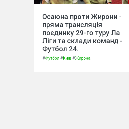
Осаюна проти Жирони -
пряма трансляція
поєдинку 29-го туру Ла
Ліги та склади команд -
Футбол 24.
#
Футбол
#
Київ
#
Жирона