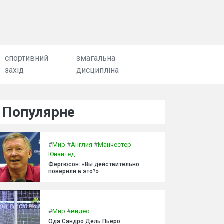
спортивний
змагальна
захід
дисципліна
Популярне
#
Мир
#
Англия
#
Манчестер
Юнайтед
Фергюсон: «Вы действительно
поверили в это?»
#
Мир
#
видео
Ода Сандро Дель Пьеро