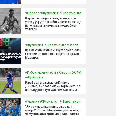
#
Європа
#
Футболіст
#
Півзахисник
Відомого спортсмена, який досяг
успіху у футболі, вбили неподалік від
його житла: дивовижні подробиці
трагедії.
#
Футболіст
#
Півзахисник
#
Спорт
Вражаючий вчинок! Футболіст Челсі
готовий на серйозні жертви заради
Мудрика.
#
Кубок України
#
Ліга Європи УЄФА
#
Футболіст
Раффаел згадував свій час у
Динамо, висловлюючи вдячність за
спільну роботу з Олегом Блохіним.
#
Україна
#
Журналіст
#
Нідерланди
"Яка символіка прикрашає їхні
груди?" Остап Маркевич роз'яснив,
чому команді Динамо буде нелегко