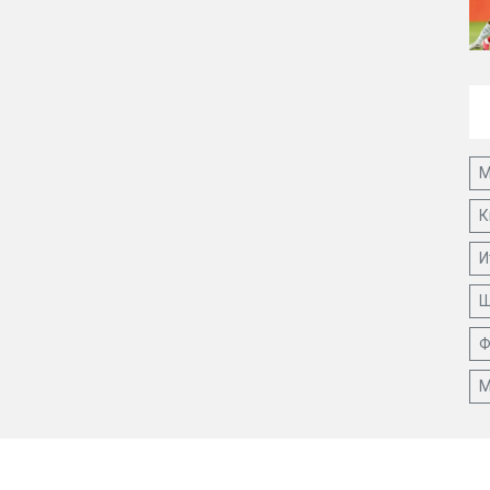
М
К
И
Ш
Ф
М