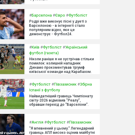
#
Барселона
#
Євро
#
Футболіст
Родрі вже виконує пісні у дуеті з
Барселоною - в інтернеті стало
популярним відео, яке це
демонструє - Футбол24.
#
Київ
#
Футболіст
#
Український
футбол (газета)
Ніколи раніше я не зустрічав стільки
помилок: колишній нападник
Динамо прокоментував тріумф
київської команди над Карабахом.
#
Футболіст
#
Півзахисник
#
Збірна
Іспанії з футболу
Найвидатніший гравець Чемпіонату
світу-2026 відмовив "Реалу",
обравши перехід до "Барселони".
#
Англія
#
Футболіст
#
Півзахисник
"Я впевнений у цьому." Легендарний
гравець АПЛ високо оцінив майбутні