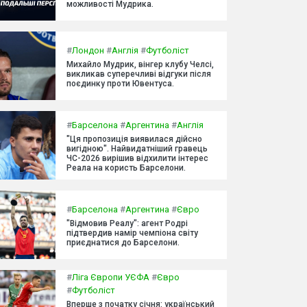
можливості Мудрика.
#
Лондон
#
Англія
#
Футболіст
Михайло Мудрик, вінгер клубу Челсі,
викликав суперечливі відгуки після
поєдинку проти Ювентуса.
#
Барселона
#
Аргентина
#
Англія
"Ця пропозиція виявилася дійсно
вигідною". Найвидатніший гравець
ЧС-2026 вирішив відхилити інтерес
Реала на користь Барселони.
#
Барселона
#
Аргентина
#
Євро
"Відмовив Реалу": агент Родрі
підтвердив намір чемпіона світу
приєднатися до Барселони.
#
Ліга Європи УЄФА
#
Євро
#
Футболіст
Вперше з початку січня: український