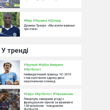
#
Мир
#
Украина
#
Донецк
Драман Траоре: «Мы взяли важные
три очка»
У тренді
#
Уругвай
#
Кубок Америки
#
Футболіст
Найвидатніший гравець ЧС-2010
став капітаном одразу двох
національних команд.
#
Євро
#
Футболіст
#
Півзахисник
Ліверпуль завершив угоду з
французькою зіркою за вражаючі
128 мільйонів - повідомляє
Футбол24.