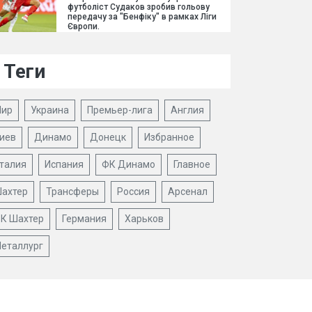
футболіст Судаков зробив гольову
передачу за "Бенфіку" в рамках Ліги
Європи.
Теги
ир
Украина
Премьер-лига
Англия
иев
Динамо
Донецк
Избранное
талия
Испания
ФК Динамо
Главное
ахтер
Трансферы
Россия
Арсенал
К Шахтер
Германия
Харьков
еталлург