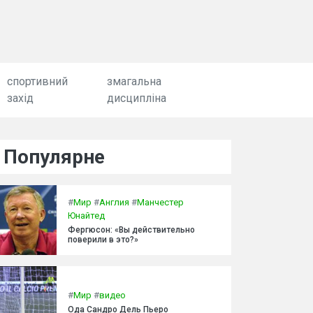
спортивний
змагальна
захід
дисципліна
Популярне
#
Мир
#
Англия
#
Манчестер
Юнайтед
Фергюсон: «Вы действительно
поверили в это?»
#
Мир
#
видео
Ода Сандро Дель Пьеро