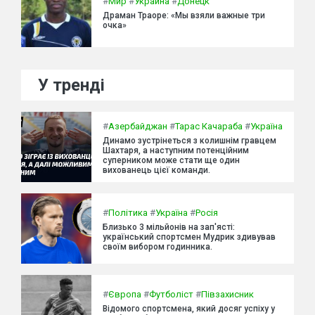
#
Мир
#
Украина
#
Донецк
Драман Траоре: «Мы взяли важные три
очка»
У тренді
#
Азербайджан
#
Тарас Качараба
#
Україна
Динамо зустрінеться з колишнім гравцем
Шахтаря, а наступним потенційним
суперником може стати ще один
вихованець цієї команди.
#
Політика
#
Україна
#
Росія
Близько 3 мільйонів на зап'ясті:
український спортсмен Мудрик здивував
своїм вибором годинника.
#
Європа
#
Футболіст
#
Півзахисник
Відомого спортсмена, який досяг успіху у