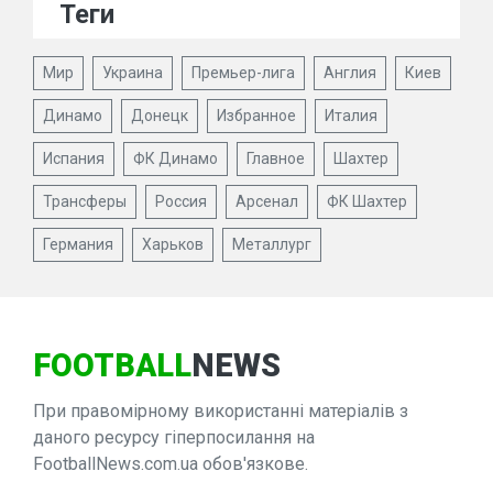
Теги
Мир
Украина
Премьер-лига
Англия
Киев
Динамо
Донецк
Избранное
Италия
Испания
ФК Динамо
Главное
Шахтер
Трансферы
Россия
Арсенал
ФК Шахтер
Германия
Харьков
Металлург
FOOTBALL
NEWS
При правомірному використанні матеріалів з
даного ресурсу гіперпосилання на
FootballNews.com.ua обов'язкове.