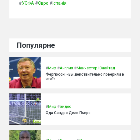
#
УЄФА
#
Євро
#
Іспанія
Популярне
#
Мир
#
Англия
#
Манчестер Юнайтед
Фергюсон: «Вы действительно поверили в
это?»
#
Мир
#
видео
Ода Сандро Дель Пьеро