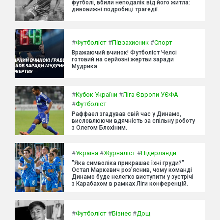
футболі, вбили неподалік від його житла:
дивовижні подробиці трагедії.
#
Футболіст
#
Півзахисник
#
Спорт
Вражаючий вчинок! Футболіст Челсі
готовий на серйозні жертви заради
Мудрика.
#
Кубок України
#
Ліга Європи УЄФА
#
Футболіст
Раффаел згадував свій час у Динамо,
висловлюючи вдячність за спільну роботу
з Олегом Блохіним.
#
Україна
#
Журналіст
#
Нідерланди
"Яка символіка прикрашає їхні груди?"
Остап Маркевич роз'яснив, чому команді
Динамо буде нелегко виступити у зустрічі
з Карабахом в рамках Ліги конференцій.
#
Футболіст
#
Бізнес
#
Дощ