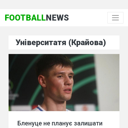
FOOTBALL
NEWS
Університатя (Крайова)
Бленуце не планує залишати