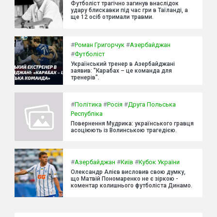
Футболіст трагічно загинув внаслідок
удару блискавки під час гри в Таїланді, а
ще 12 осіб отримали травми.
#
Роман Григорчук
#
Азербайджан
#
Футболіст
Український тренер в Азербайджані
заявив: "Карабах – це команда для
тренерів".
#
Політика
#
Росія
#
Друга Польська
Республіка
Повернення Мудрика: українського гравця
асоціюють із Волинською трагедією.
#
Азербайджан
#
Київ
#
Кубок України
Олександр Алієв висловив свою думку,
що Матвій Пономаренко не є зіркою -
коментар колишнього футболіста Динамо.