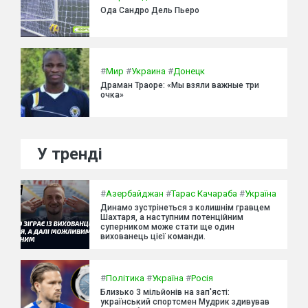
Ода Сандро Дель Пьеро
#
Мир
#
Украина
#
Донецк
Драман Траоре: «Мы взяли важные три
очка»
У тренді
#
Азербайджан
#
Тарас Качараба
#
Україна
Динамо зустрінеться з колишнім гравцем
Шахтаря, а наступним потенційним
суперником може стати ще один
вихованець цієї команди.
#
Політика
#
Україна
#
Росія
Близько 3 мільйонів на зап'ясті:
український спортсмен Мудрик здивував