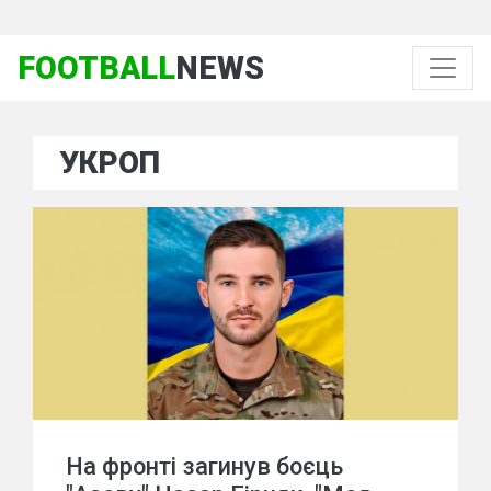
FOOTBALL
NEWS
УКРОП
На фронті загинув боєць