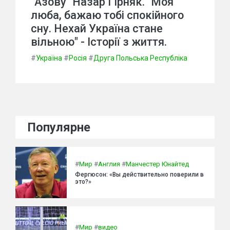
"Азову" Назар Гірняк. "Моя
люба, бажаю тобі спокійного
сну. Нехай Україна стане
вільною" - Історії з життя.
#
Україна
#
Росія
#
Друга Польська Республіка
Популярне
#
Мир
#
Англия
#
Манчестер Юнайтед
Фергюсон: «Вы действительно поверили в
это?»
#
Мир
#
видео