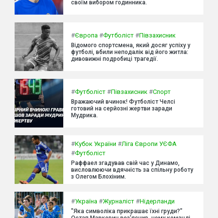
своїм вибором годинника.
#
Європа
#
Футболіст
#
Півзахисник
Відомого спортсмена, який досяг успіху у
футболі, вбили неподалік від його житла:
дивовижні подробиці трагедії.
#
Футболіст
#
Півзахисник
#
Спорт
Вражаючий вчинок! Футболіст Челсі
готовий на серйозні жертви заради
Мудрика.
#
Кубок України
#
Ліга Європи УЄФА
#
Футболіст
Раффаел згадував свій час у Динамо,
висловлюючи вдячність за спільну роботу
з Олегом Блохіним.
#
Україна
#
Журналіст
#
Нідерланди
"Яка символіка прикрашає їхні груди?"