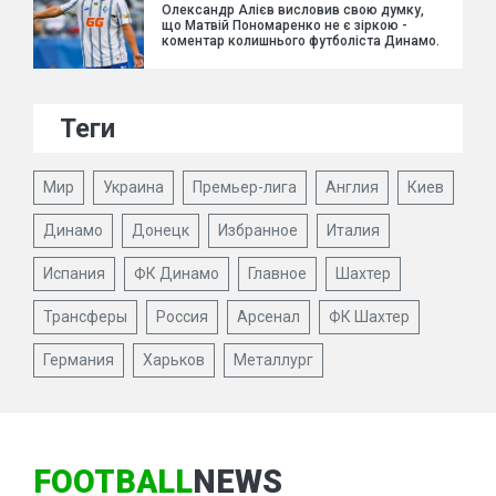
Олександр Алієв висловив свою думку,
що Матвій Пономаренко не є зіркою -
коментар колишнього футболіста Динамо.
Теги
Мир
Украина
Премьер-лига
Англия
Киев
Динамо
Донецк
Избранное
Италия
Испания
ФК Динамо
Главное
Шахтер
Трансферы
Россия
Арсенал
ФК Шахтер
Германия
Харьков
Металлург
FOOTBALL
NEWS