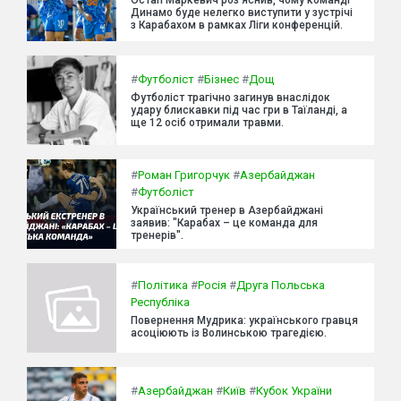
Остап Маркевич роз'яснив, чому команді
Динамо буде нелегко виступити у зустрічі
з Карабахом в рамках Ліги конференцій.
#
Футболіст
#
Бізнес
#
Дощ
Футболіст трагічно загинув внаслідок
удару блискавки під час гри в Таїланді, а
ще 12 осіб отримали травми.
#
Роман Григорчук
#
Азербайджан
#
Футболіст
Український тренер в Азербайджані
заявив: "Карабах – це команда для
тренерів".
#
Політика
#
Росія
#
Друга Польська
Республіка
Повернення Мудрика: українського гравця
асоціюють із Волинською трагедією.
#
Азербайджан
#
Київ
#
Кубок України