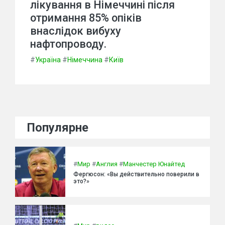
лікування в Німеччині після
отримання 85% опіків
внаслідок вибуху
нафтопроводу.
#
Україна
#
Німеччина
#
Київ
Популярне
#
Мир
#
Англия
#
Манчестер Юнайтед
Фергюсон: «Вы действительно поверили в
это?»