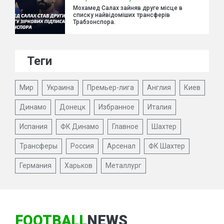
Мохамед Салах зайняв друге місце в
списку найвідоміших трансферів
Трабзонспора.
Теги
Мир
Украина
Премьер-лига
Англия
Киев
Динамо
Донецк
Избранное
Италия
Испания
ФК Динамо
Главное
Шахтер
Трансферы
Россия
Арсенал
ФК Шахтер
Германия
Харьков
Металлург
FOOTBALL
NEWS