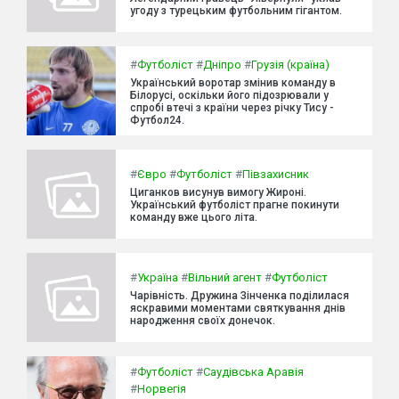
угоду з турецьким футбольним гігантом.
#
Футболіст
#
Дніпро
#
Грузія (країна)
Український воротар змінив команду в
Білорусі, оскільки його підозрювали у
спробі втечі з країни через річку Тису -
Футбол24.
#
Євро
#
Футболіст
#
Півзахисник
Циганков висунув вимогу Жироні.
Український футболіст прагне покинути
команду вже цього літа.
#
Україна
#
Вільний агент
#
Футболіст
Чарівність. Дружина Зінченка поділилася
яскравими моментами святкування днів
народження своїх донечок.
#
Футболіст
#
Саудівська Аравія
#
Норвегія