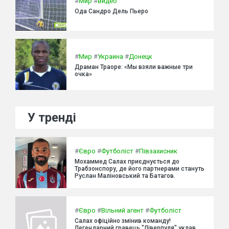
#
Мир
#
видео
Ода Сандро Дель Пьеро
#
Мир
#
Украина
#
Донецк
Драман Траоре: «Мы взяли важные три
очка»
У тренді
#
Євро
#
Футболіст
#
Півзахисник
Мохаммед Салах приєднується до
Трабзонспору, де його партнерами стануть
Руслан Маліновський та Батагов.
#
Євро
#
Вільний агент
#
Футболіст
Салах офіційно змінив команду!
Легендарний гравець "Ліверпуля" уклав