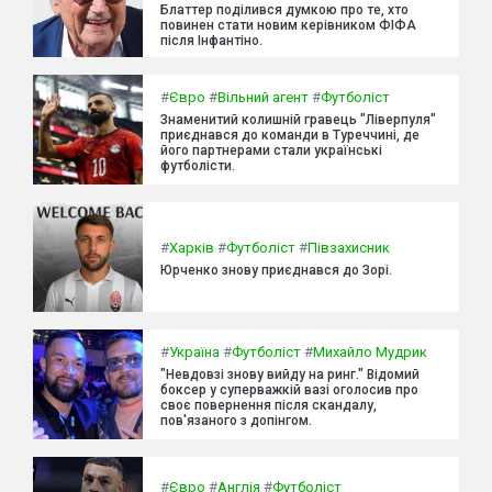
Блаттер поділився думкою про те, хто
повинен стати новим керівником ФІФА
після Інфантіно.
#
Євро
#
Вільний агент
#
Футболіст
Знаменитий колишній гравець "Ліверпуля"
приєднався до команди в Туреччині, де
його партнерами стали українські
футболісти.
#
Харків
#
Футболіст
#
Півзахисник
Юрченко знову приєднався до Зорі.
#
Україна
#
Футболіст
#
Михайло Мудрик
"Невдовзі знову вийду на ринг." Відомий
боксер у суперважкій вазі оголосив про
своє повернення після скандалу,
пов'язаного з допінгом.
#
Євро
#
Англія
#
Футболіст