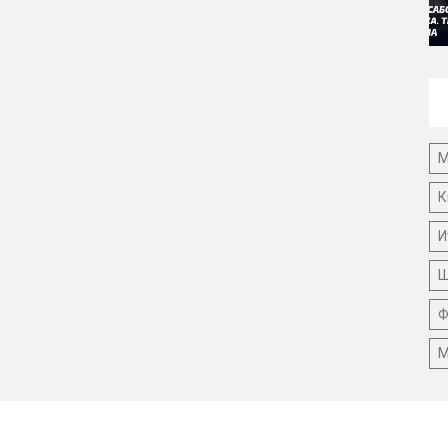
М
К
И
Ш
Ф
М