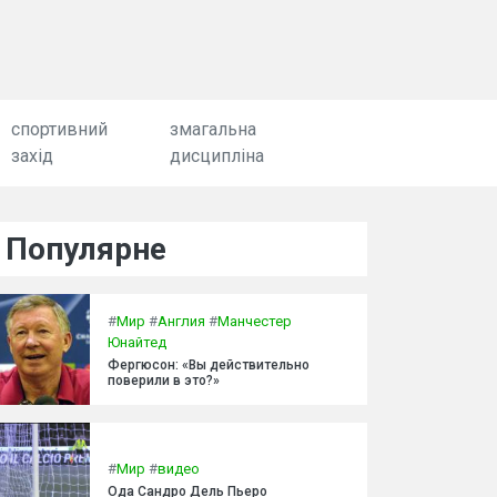
спортивний
змагальна
захід
дисципліна
Популярне
#
Мир
#
Англия
#
Манчестер
Юнайтед
Фергюсон: «Вы действительно
поверили в это?»
#
Мир
#
видео
Ода Сандро Дель Пьеро