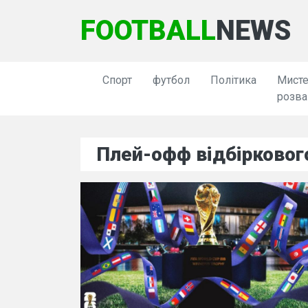
FOOTBALL
NEWS
Спорт
футбол
Політика
Мисте
розва
Плей-офф відбірковог