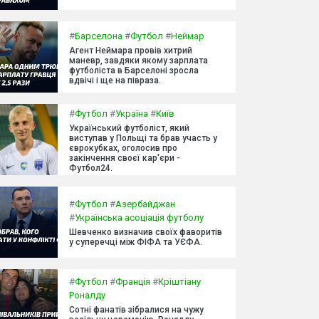
#
Барселона
#
Футбол
#
Неймар
Агент Неймара провів хитрий
маневр, завдяки якому зарплата
футболіста в Барселоні зросла
вдвічі і ще на півраза.
#
Футбол
#
Україна
#
Київ
Український футболіст, який
виступав у Польщі та брав участь у
єврокубках, оголосив про
закінчення своєї кар'єри -
Футбол24.
#
Футбол
#
Азербайджан
#
Українська асоціація футболу
Шевченко визначив своїх фаворитів
у суперечці між ФІФА та УЄФА.
#
Футбол
#
Франція
#
Кріштіану
Роналду
Сотні фанатів зібралися на чужу