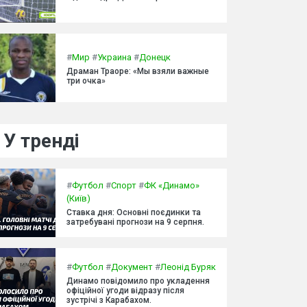
#
Мир
#
Украина
#
Донецк
Драман Траоре: «Мы взяли важные
три очка»
У тренді
#
Футбол
#
Спорт
#
ФК «Динамо»
(Київ)
Ставка дня: Основні поєдинки та
затребувані прогнози на 9 серпня.
#
Футбол
#
Документ
#
Леонід Буряк
Динамо повідомило про укладення
офіційної угоди відразу після
зустрічі з Карабахом.