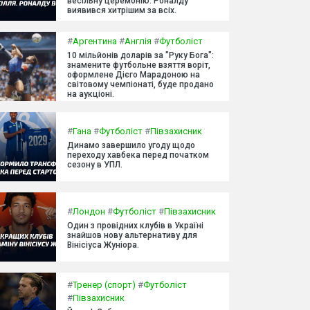
весільну церемонію. Роналду
виявився хитрішим за всіх.
#
Аргентина
#
Англія
#
Футболіст
10 мільйонів доларів за "Руку Бога":
знамените футбольне взяття воріт,
оформлене Дієго Марадоною на
світовому чемпіонаті, буде продано
на аукціоні.
#
Гана
#
Футболіст
#
Півзахисник
Динамо завершило угоду щодо
переходу хавбека перед початком
сезону в УПЛ.
#
Лондон
#
Футболіст
#
Півзахисник
Один з провідних клубів в Україні
знайшов нову альтернативу для
Вінісіуса Жуніора.
#
Тренер (спорт)
#
Футболіст
#
Півзахисник