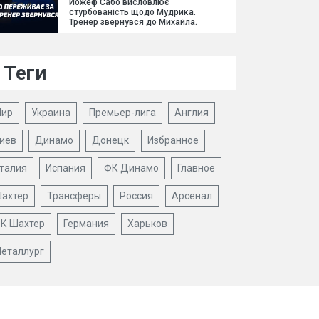
Йожеф Сабо висловлює
стурбованість щодо Мудрика.
Тренер звернувся до Михайла.
Теги
ир
Украина
Премьер-лига
Англия
иев
Динамо
Донецк
Избранное
талия
Испания
ФК Динамо
Главное
ахтер
Трансферы
Россия
Арсенал
К Шахтер
Германия
Харьков
еталлург