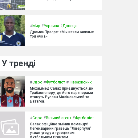
#
Мир
#
Украина
#
Донецк
Драман Траоре: «Мы взяли важные
три очка»
У тренді
#
Євро
#
Футболіст
#
Півзахисник
Мохаммед Салах приєднується до
Трабзонспору, де його партнерами
стануть Руслан Маліновський та
Батагов.
#
Євро
#
Вільний агент
#
Футболіст
Салах офіційно змінив команду!
Легендарний гравець "Ліверпуля"
уклав угоду з турецьким
футбольним гігантом.