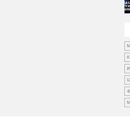
М
К
И
Ш
Ф
М