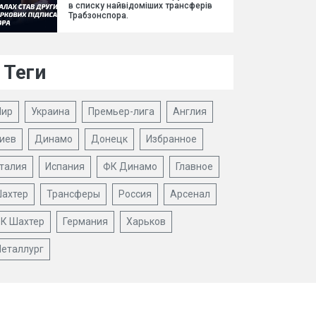
в списку найвідоміших трансферів
Трабзонспора.
Теги
ир
Украина
Премьер-лига
Англия
иев
Динамо
Донецк
Избранное
талия
Испания
ФК Динамо
Главное
ахтер
Трансферы
Россия
Арсенал
К Шахтер
Германия
Харьков
еталлург