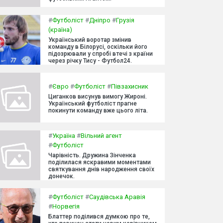
#
Футболіст
#
Дніпро
#
Грузія
(країна)
Український воротар змінив
команду в Білорусі, оскільки його
підозрювали у спробі втечі з країни
через річку Тису - Футбол24.
#
Євро
#
Футболіст
#
Півзахисник
Циганков висунув вимогу Жироні.
Український футболіст прагне
покинути команду вже цього літа.
#
Україна
#
Вільний агент
#
Футболіст
Чарівність. Дружина Зінченка
поділилася яскравими моментами
святкування днів народження своїх
донечок.
#
Футболіст
#
Саудівська Аравія
#
Норвегія
Блаттер поділився думкою про те,