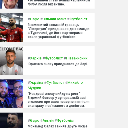
хто повинен стати новим керівником
ФІФА після Інфантіно.
#
Євро
#
Вільний агент
#
Футболіст
Знаменитий колишній гравець
"Ліверпуля" приєднався до команди
в Туреччині, де його партнерами
стали українські футболісти.
#
Харків
#
Футболіст
#
Півзахисник
Юрченко знову приєднався до Зорі.
#
Україна
#
Футболіст
#
Михайло
Мудрик
"Невдовзі знову вийду на ринг."
Відомий боксер у суперважкій вазі
оголосив про своє повернення після
скандалу, пов'язаного з допінгом.
#
Євро
#
Англія
#
Футболіст
Мохамед Салах зайняв друге місце