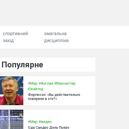
спортивний
змагальна
захід
дисципліна
Популярне
#
Мир
#
Англия
#
Манчестер
Юнайтед
Фергюсон: «Вы действительно
поверили в это?»
#
Мир
#
видео
Ода Сандро Дель Пьеро