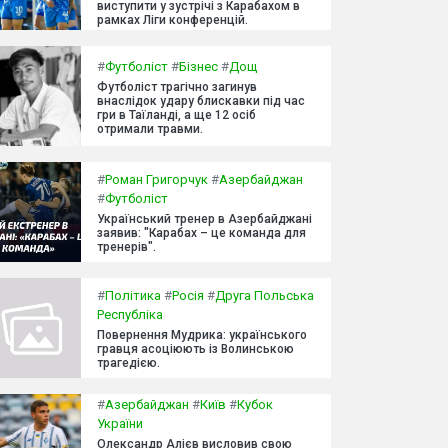
виступити у зустрічі з Карабахом в
рамках Ліги конференцій.
#
Футболіст
#
Бізнес
#
Дощ
Футболіст трагічно загинув
внаслідок удару блискавки під час
гри в Таїланді, а ще 12 осіб
отримали травми.
#
Роман Григорчук
#
Азербайджан
#
Футболіст
Український тренер в Азербайджані
заявив: "Карабах – це команда для
тренерів".
#
Політика
#
Росія
#
Друга Польська
Республіка
Повернення Мудрика: українського
гравця асоціюють із Волинською
трагедією.
#
Азербайджан
#
Київ
#
Кубок
України
Олександр Алієв висловив свою