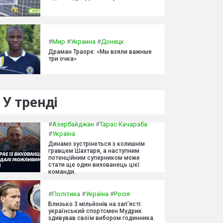
#
Мир
#
Украина
#
Донецк
Драман Траоре: «Мы взяли важные
три очка»
У тренді
#
Азербайджан
#
Тарас Качараба
#
Україна
Динамо зустрінеться з колишнім
гравцем Шахтаря, а наступним
потенційним суперником може
стати ще один вихованець цієї
команди.
#
Політика
#
Україна
#
Росія
Близько 3 мільйонів на зап'ясті:
український спортсмен Мудрик
здивував своїм вибором годинника.