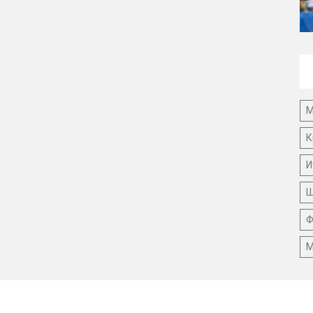
М
К
И
Ш
Ф
М