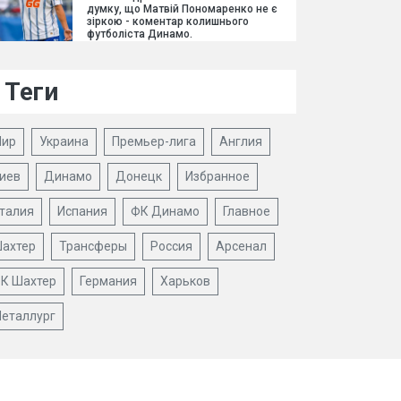
думку, що Матвій Пономаренко не є
зіркою - коментар колишнього
футболіста Динамо.
Теги
ир
Украина
Премьер-лига
Англия
иев
Динамо
Донецк
Избранное
талия
Испания
ФК Динамо
Главное
ахтер
Трансферы
Россия
Арсенал
К Шахтер
Германия
Харьков
еталлург