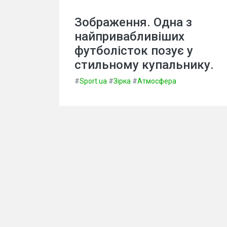
Зображення. Одна з
найпривабливіших
футболісток позує у
стильному купальнику.
#
Sport.ua
#
Зірка
#
Атмосфера