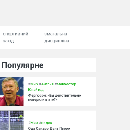
спортивний
змагальна
захід
дисципліна
Популярне
#
Мир
#
Англия
#
Манчестер
Юнайтед
Фергюсон: «Вы действительно
поверили в это?»
#
Мир
#
видео
Ода Сандро Дель Пьеро