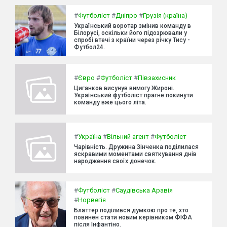
#
Футболіст
#
Дніпро
#
Грузія (країна)
Український воротар змінив команду в
Білорусі, оскільки його підозрювали у
спробі втечі з країни через річку Тису -
Футбол24.
#
Євро
#
Футболіст
#
Півзахисник
Циганков висунув вимогу Жироні.
Український футболіст прагне покинути
команду вже цього літа.
#
Україна
#
Вільний агент
#
Футболіст
Чарівність. Дружина Зінченка поділилася
яскравими моментами святкування днів
народження своїх донечок.
#
Футболіст
#
Саудівська Аравія
#
Норвегія
Блаттер поділився думкою про те, хто
повинен стати новим керівником ФІФА
після Інфантіно.