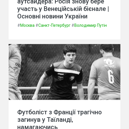
аутсайдера: Росія знову бере
участь у Венеційській бієнале |
Основні новини України
#
Москва
#
Санкт-Петербург
#
Володимир Путін
Футболіст з Франції трагічно
загинув у Таїланді,
намагаючись