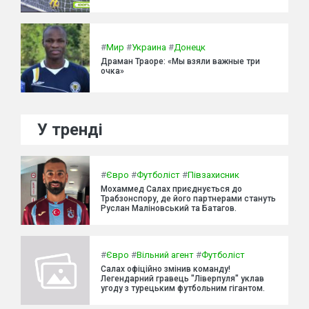
#
Мир
#
Украина
#
Донецк
Драман Траоре: «Мы взяли важные три
очка»
У тренді
#
Євро
#
Футболіст
#
Півзахисник
Мохаммед Салах приєднується до
Трабзонспору, де його партнерами стануть
Руслан Маліновський та Батагов.
#
Євро
#
Вільний агент
#
Футболіст
Салах офіційно змінив команду!
Легендарний гравець "Ліверпуля" уклав
угоду з турецьким футбольним гігантом.