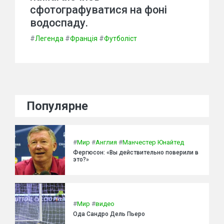
сфотографуватися на фоні
водоспаду.
#
Легенда
#
Франція
#
Футболіст
Популярне
#
Мир
#
Англия
#
Манчестер Юнайтед
Фергюсон: «Вы действительно поверили в
это?»
#
Мир
#
видео
Ода Сандро Дель Пьеро