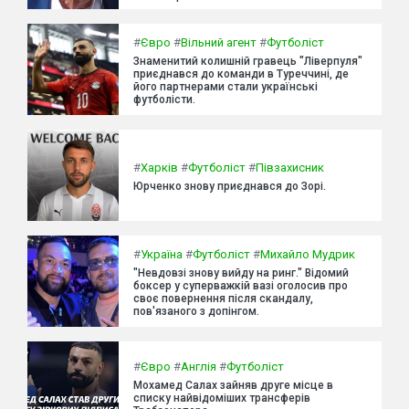
#
Євро
#
Вільний агент
#
Футболіст
Знаменитий колишній гравець "Ліверпуля"
приєднався до команди в Туреччині, де
його партнерами стали українські
футболісти.
#
Харків
#
Футболіст
#
Півзахисник
Юрченко знову приєднався до Зорі.
#
Україна
#
Футболіст
#
Михайло Мудрик
"Невдовзі знову вийду на ринг." Відомий
боксер у суперважкій вазі оголосив про
своє повернення після скандалу,
пов'язаного з допінгом.
#
Євро
#
Англія
#
Футболіст
Мохамед Салах зайняв друге місце в
списку найвідоміших трансферів