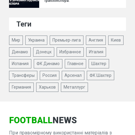
Трабзонспора.
Теги
Мир
Украина
Премьер-лига
Англия
Киев
Динамо
Донецк
Избранное
Италия
Испания
ФК Динамо
Главное
Шахтер
Трансферы
Россия
Арсенал
ФК Шахтер
Германия
Харьков
Металлург
FOOTBALL
NEWS
При правомірному використанні матеріалів з