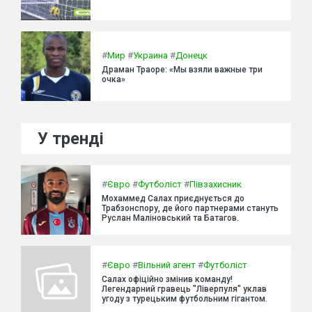
#
Мир
#
Украина
#
Донецк
Драман Траоре: «Мы взяли важные три
очка»
У тренді
#
Євро
#
Футболіст
#
Півзахисник
Мохаммед Салах приєднується до
Трабзонспору, де його партнерами стануть
Руслан Маліновський та Батагов.
#
Євро
#
Вільний агент
#
Футболіст
Салах офіційно змінив команду!
Легендарний гравець "Ліверпуля" уклав
угоду з турецьким футбольним гігантом.