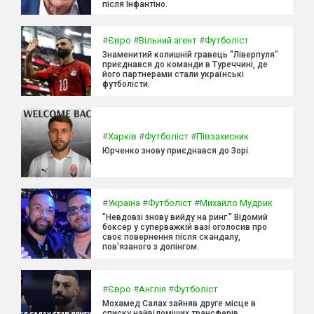
після Інфантіно.
#
Євро
#
Вільний агент
#
Футболіст
Знаменитий колишній гравець "Ліверпуля"
приєднався до команди в Туреччині, де
його партнерами стали українські
футболісти.
#
Харків
#
Футболіст
#
Півзахисник
Юрченко знову приєднався до Зорі.
#
Україна
#
Футболіст
#
Михайло Мудрик
"Невдовзі знову вийду на ринг." Відомий
боксер у суперважкій вазі оголосив про
своє повернення після скандалу,
пов'язаного з допінгом.
#
Євро
#
Англія
#
Футболіст
Мохамед Салах зайняв друге місце в
списку найвідоміших трансферів