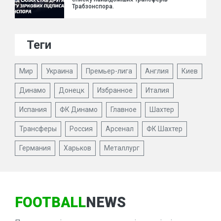
Трабзонспора.
Теги
Мир
Украина
Премьер-лига
Англия
Киев
Динамо
Донецк
Избранное
Италия
Испания
ФК Динамо
Главное
Шахтер
Трансферы
Россия
Арсенал
ФК Шахтер
Германия
Харьков
Металлург
FOOTBALL
NEWS