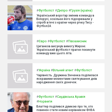
#
Футболіст
#
Дніпро
#
Грузія (країна)
Український воротар змінив команду в
Білорусі, оскільки його підозрювали у
спробі втечі з країни через річку Тису -
Футбол24.
#
Євро
#
Футболіст
#
Півзахисник
Циганков висунув вимогу Жироні.
Український футболіст прагне покинути
команду вже цього літа.
#
Україна
#
Вільний агент
#
Футболіст
Чарівність. Дружина Зінченка поділилася
яскравими моментами святкування днів
народження своїх донечок.
#
Футболіст
#
Саудівська Аравія
#
Норвегія
Блаттер поділився думкою про те, хто
повинен стати новим керівником ФІФА