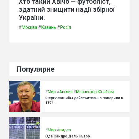
Хто такий Хвічо — футболіст,
здатний знищити надії збірної
України.
#
Москва
#
Казань
#
Росія
Популярне
#
Мир
#
Англия
#
Манчестер Юнайтед
Фергюсон: «Вы действительно поверили в
это?»
#
Мир
#
видео
Ода Сандро Дель Пьеро