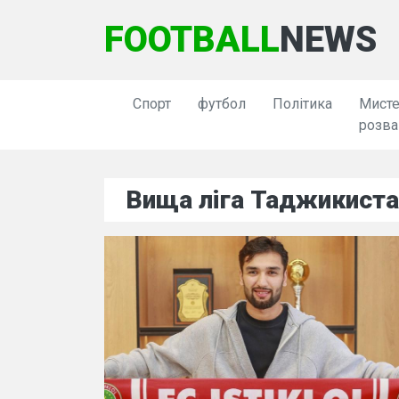
FOOTBALL
NEWS
Спорт
футбол
Політика
Мисте
розва
Вища ліга Таджикиста