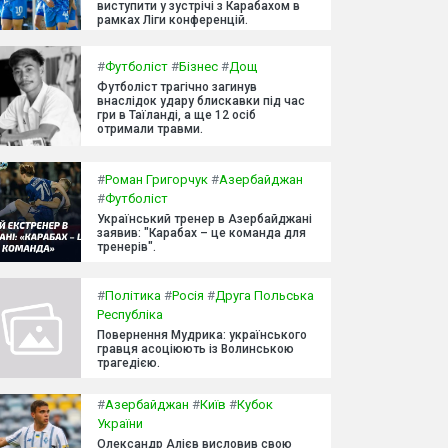
виступити у зустрічі з Карабахом в
рамках Ліги конференцій.
#
Футболіст
#
Бізнес
#
Дощ
Футболіст трагічно загинув
внаслідок удару блискавки під час
гри в Таїланді, а ще 12 осіб
отримали травми.
#
Роман Григорчук
#
Азербайджан
#
Футболіст
Український тренер в Азербайджані
заявив: "Карабах – це команда для
тренерів".
#
Політика
#
Росія
#
Друга Польська
Республіка
Повернення Мудрика: українського
гравця асоціюють із Волинською
трагедією.
#
Азербайджан
#
Київ
#
Кубок
України
Олександр Алієв висловив свою