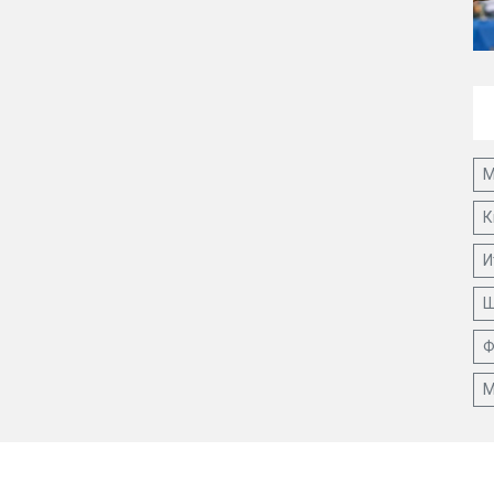
М
К
И
Ш
Ф
М