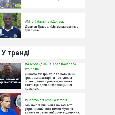
#
Мир
#
Украина
#
Донецк
Драман Траоре: «Мы взяли важные
три очка»
У тренді
#
Азербайджан
#
Тарас Качараба
#
Україна
Динамо зустрінеться з колишнім
гравцем Шахтаря, а наступним
потенційним суперником може
стати ще один вихованець цієї
команди.
#
Політика
#
Україна
#
Росія
Близько 3 мільйонів на зап'ясті:
український спортсмен Мудрик
здивував своїм вибором годинника.