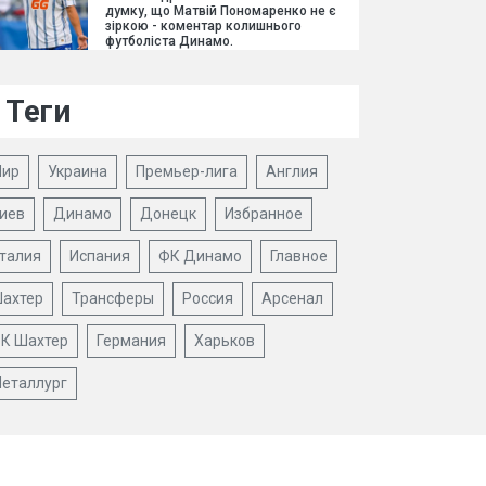
думку, що Матвій Пономаренко не є
зіркою - коментар колишнього
футболіста Динамо.
Теги
ир
Украина
Премьер-лига
Англия
иев
Динамо
Донецк
Избранное
талия
Испания
ФК Динамо
Главное
ахтер
Трансферы
Россия
Арсенал
К Шахтер
Германия
Харьков
еталлург