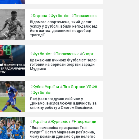
#
Європа
#
Футболіст
#
Півзахисник
Відомого спортсмена, який досяг
успіху у футболі, вбили неподалік від
його житла: дивовижні подробиці
трагедії.
#
Футболіст
#
Півзахисник
#
Спорт
Вражаючий вчинок! Футболіст Челсі
готовий на серйозні жертви заради
Мудрика.
#
Кубок України
#
Ліга Європи УЄФА
#
Футболіст
Раффаел згадував свій час у
Динамо, висловлюючи вдячність за
спільну роботу з Олегом Блохіним.
#
Україна
#
Журналіст
#
Нідерланди
"Яка символіка прикрашає їхні
груди?" Остап Маркевич роз'яснив,
чому команді Динамо буде нелегко