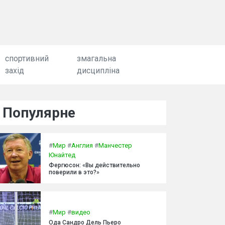
спортивний
змагальна
захід
дисципліна
Популярне
#
Мир
#
Англия
#
Манчестер
Юнайтед
Фергюсон: «Вы действительно
поверили в это?»
#
Мир
#
видео
Ода Сандро Дель Пьеро