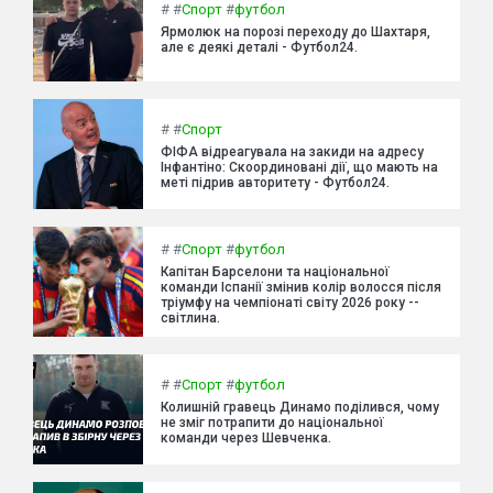
#
#
Спорт
#
футбол
Ярмолюк на порозі переходу до Шахтаря,
але є деякі деталі - Футбол24.
#
#
Спорт
ФІФА відреагувала на закиди на адресу
Інфантіно: Скоординовані дії, що мають на
меті підрив авторитету - Футбол24.
#
#
Спорт
#
футбол
Капітан Барселони та національної
команди Іспанії змінив колір волосся після
тріумфу на чемпіонаті світу 2026 року --
світлина.
#
#
Спорт
#
футбол
Колишній гравець Динамо поділився, чому
не зміг потрапити до національної
команди через Шевченка.