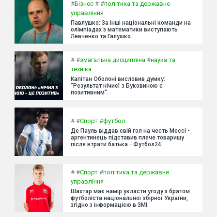
#
Бізнес
#
#
політика та державне
управління
Павлушко: За інші національні команди на
олімпіадах з математики виступають
Левченко та Галушко.
#
#
змагальна дисципліна
#
наука та
техніка
Капітан Оболоні висловив думку:
"Результат нічиєї з Буковиною є
позитивним".
#
#
Спорт
#
футбол
Де Пауль віддав свій гол на честь Мессі -
аргентинець підставив плече товаришу
після втрати батька - Футбол24
#
#
Спорт
#
політика та державне
управління
Шахтар має намір укласти угоду з братом
футболіста національної збірної України,
згідно з інформацією в ЗМІ.