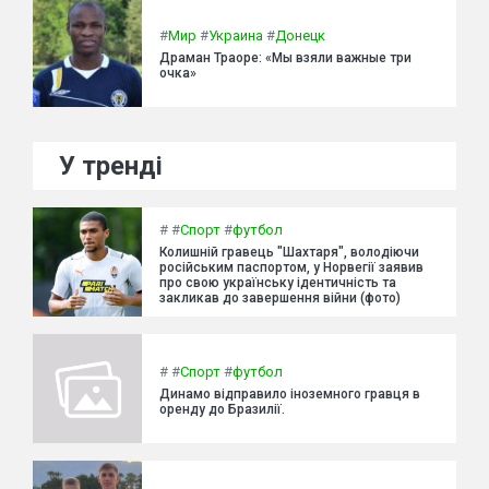
#
Мир
#
Украина
#
Донецк
Драман Траоре: «Мы взяли важные три
очка»
У тренді
#
#
Спорт
#
футбол
Колишній гравець "Шахтаря", володіючи
російським паспортом, у Норвегії заявив
про свою українську ідентичність та
закликав до завершення війни (фото)
#
#
Спорт
#
футбол
Динамо відправило іноземного гравця в
оренду до Бразилії.