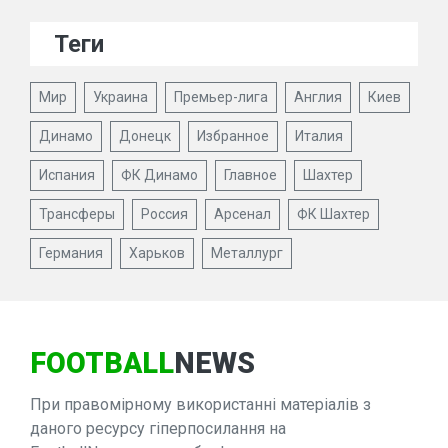
Теги
Мир
Украина
Премьер-лига
Англия
Киев
Динамо
Донецк
Избранное
Италия
Испания
ФК Динамо
Главное
Шахтер
Трансферы
Россия
Арсенал
ФК Шахтер
Германия
Харьков
Металлург
FOOTBALL
NEWS
При правомірному використанні матеріалів з
даного ресурсу гіперпосилання на