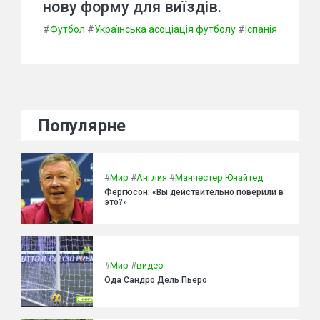
нову форму для виїздів.
#
Футбол
#
Українська асоціація футболу
#
Іспанія
Популярне
#
Мир
#
Англия
#
Манчестер Юнайтед
Фергюсон: «Вы действительно поверили в
это?»
#
Мир
#
видео
Ода Сандро Дель Пьеро