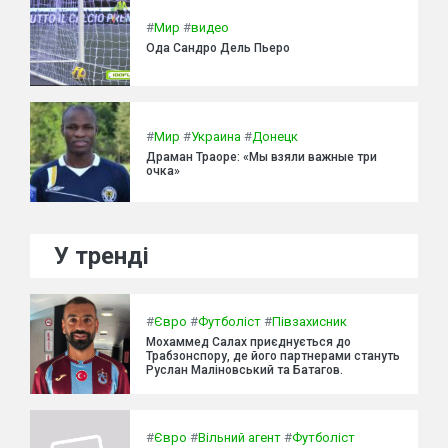
#
Мир
#
видео
Ода Сандро Дель Пьеро
#
Мир
#
Украина
#
Донецк
Драман Траоре: «Мы взяли важные три
очка»
У тренді
#
Євро
#
Футболіст
#
Півзахисник
Мохаммед Салах приєднується до
Трабзонспору, де його партнерами стануть
Руслан Маліновський та Батагов.
#
Євро
#
Вільний агент
#
Футболіст