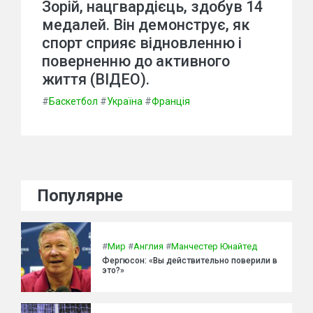
Зорій, нацгвардієць, здобув 14
медалей. Він демонструє, як
спорт сприяє відновленню і
поверненню до активного
життя (ВІДЕО).
#
Баскетбол
#
Україна
#
Франція
Популярне
#
Мир
#
Англия
#
Манчестер Юнайтед
Фергюсон: «Вы действительно поверили в
это?»