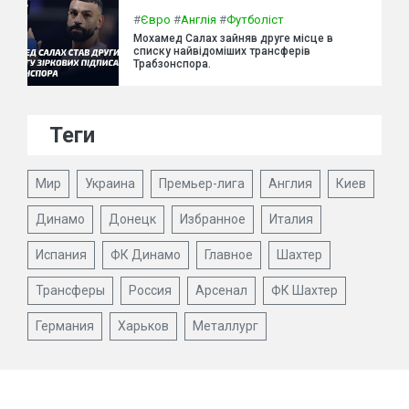
#
Євро
#
Англія
#
Футболіст
Мохамед Салах зайняв друге місце в
списку найвідоміших трансферів
Трабзонспора.
Теги
Мир
Украина
Премьер-лига
Англия
Киев
Динамо
Донецк
Избранное
Италия
Испания
ФК Динамо
Главное
Шахтер
Трансферы
Россия
Арсенал
ФК Шахтер
Германия
Харьков
Металлург