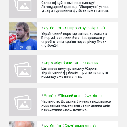
Салах офіційно змінив команду!
Легендарний гравець "Ліверпуля" уклав
угоду з турецьким футбольним гігантом.
#
Футболіст
#
Дніпро
#
Грузія (країна)
Український воротар змінив команду в
Білорусі, оскільки його підозрювали у
спробі втечі з країни через річку Тису -
Футбол24.
#
Євро
#
Футболіст
#
Півзахисник
Циганков висунув вимогу Жироні.
Український футболіст прагне покинути
команду вже цього літа.
#
Україна
#
Вільний агент
#
Футболіст
Чарівність. Дружина Зінченка поділилася
яскравими моментами святкування днів
народження своїх донечок.
#
Футболіст
#
Саудівська Аравія