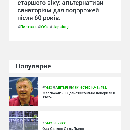
старшого віку: альтернативи
санаторіям для подорожей
після 60 років.
#
Полтава
#
Київ
#
Чернівці
Популярне
#
Мир
#
Англия
#
Манчестер Юнайтед
Фергюсон: «Вы действительно поверили в
это?»
#
Мир
#
видео
Ода Сандро Дель Пьеро