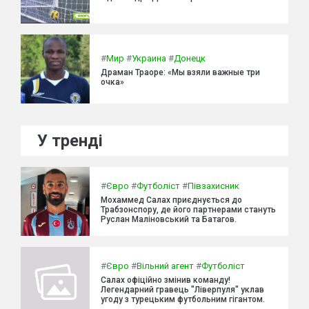
#
Мир
#
Украина
#
Донецк
Драман Траоре: «Мы взяли важные три
очка»
У тренді
#
Євро
#
Футболіст
#
Півзахисник
Мохаммед Салах приєднується до
Трабзонспору, де його партнерами стануть
Руслан Маліновський та Батагов.
#
Євро
#
Вільний агент
#
Футболіст
Салах офіційно змінив команду!
Легендарний гравець "Ліверпуля" уклав
угоду з турецьким футбольним гігантом.