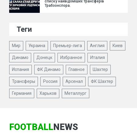
списку найвідоміших трансферів
Трабзонспора.
Теги
Мир
Украина
Премьер-лига
Англия
Киев
Динамо
Донецк
Избранное
Италия
Испания
ФК Динамо
Главное
Шахтер
Трансферы
Россия
Арсенал
ФК Шахтер
Германия
Харьков
Металлург
FOOTBALL
NEWS