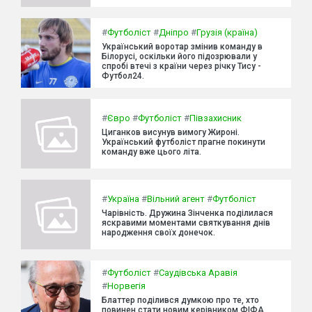
#
Футболіст
#
Дніпро
#
Грузія (країна)
Український воротар змінив команду в
Білорусі, оскільки його підозрювали у
спробі втечі з країни через річку Тису -
Футбол24.
#
Євро
#
Футболіст
#
Півзахисник
Циганков висунув вимогу Жироні.
Український футболіст прагне покинути
команду вже цього літа.
#
Україна
#
Вільний агент
#
Футболіст
Чарівність. Дружина Зінченка поділилася
яскравими моментами святкування днів
народження своїх донечок.
#
Футболіст
#
Саудівська Аравія
#
Норвегія
Блаттер поділився думкою про те, хто
повинен стати новим керівником ФІФА