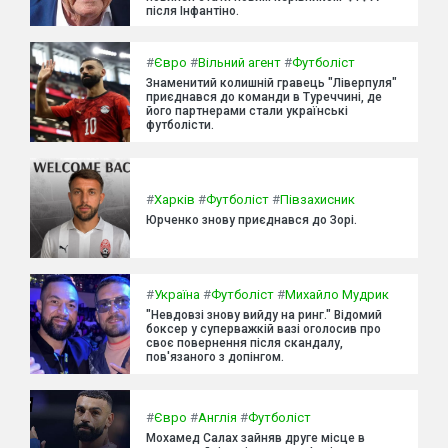
після Інфантіно.
#
Євро
#
Вільний агент
#
Футболіст
Знаменитий колишній гравець "Ліверпуля"
приєднався до команди в Туреччині, де
його партнерами стали українські
футболісти.
#
Харків
#
Футболіст
#
Півзахисник
Юрченко знову приєднався до Зорі.
#
Україна
#
Футболіст
#
Михайло Мудрик
"Невдовзі знову вийду на ринг." Відомий
боксер у суперважкій вазі оголосив про
своє повернення після скандалу,
пов'язаного з допінгом.
#
Євро
#
Англія
#
Футболіст
Мохамед Салах зайняв друге місце в