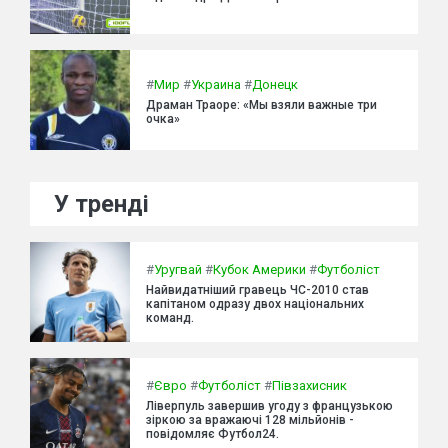
#
Мир
#
Украина
#
Донецк
Драман Траоре: «Мы взяли важные три
очка»
У тренді
#
Уругвай
#
Кубок Америки
#
Футболіст
Найвидатніший гравець ЧС-2010 став
капітаном одразу двох національних
команд.
#
Євро
#
Футболіст
#
Півзахисник
Ліверпуль завершив угоду з французькою
зіркою за вражаючі 128 мільйонів -
повідомляє Футбол24.