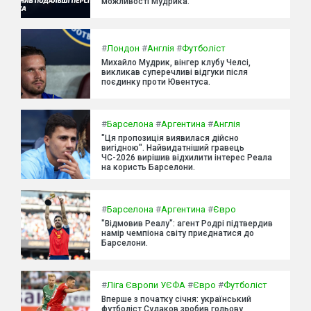
можливості Мудрика.
#
Лондон
#
Англія
#
Футболіст
Михайло Мудрик, вінгер клубу Челсі,
викликав суперечливі відгуки після
поєдинку проти Ювентуса.
#
Барселона
#
Аргентина
#
Англія
"Ця пропозиція виявилася дійсно
вигідною". Найвидатніший гравець
ЧС-2026 вирішив відхилити інтерес Реала
на користь Барселони.
#
Барселона
#
Аргентина
#
Євро
"Відмовив Реалу": агент Родрі підтвердив
намір чемпіона світу приєднатися до
Барселони.
#
Ліга Європи УЄФА
#
Євро
#
Футболіст
Вперше з початку січня: український
футболіст Судаков зробив гольову