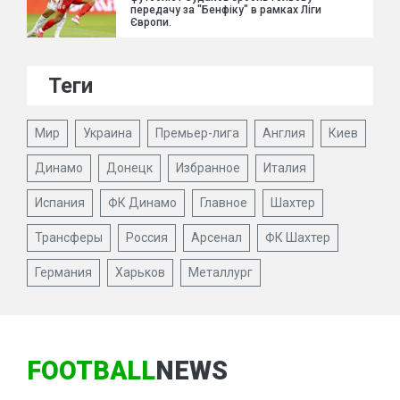
передачу за "Бенфіку" в рамках Ліги
Європи.
Теги
Мир
Украина
Премьер-лига
Англия
Киев
Динамо
Донецк
Избранное
Италия
Испания
ФК Динамо
Главное
Шахтер
Трансферы
Россия
Арсенал
ФК Шахтер
Германия
Харьков
Металлург
FOOTBALL
NEWS