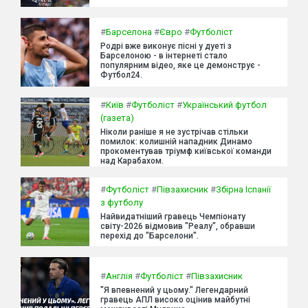
#
Барселона
#
Євро
#
Футболіст
Родрі вже виконує пісні у дуеті з
Барселоною - в інтернеті стало
популярним відео, яке це демонструє -
Футбол24.
#
Київ
#
Футболіст
#
Український футбол
(газета)
Ніколи раніше я не зустрічав стільки
помилок: колишній нападник Динамо
прокоментував тріумф київської команди
над Карабахом.
#
Футболіст
#
Півзахисник
#
Збірна Іспанії
з футболу
Найвидатніший гравець Чемпіонату
світу-2026 відмовив "Реалу", обравши
перехід до "Барселони".
#
Англія
#
Футболіст
#
Півзахисник
"Я впевнений у цьому." Легендарний
гравець АПЛ високо оцінив майбутні