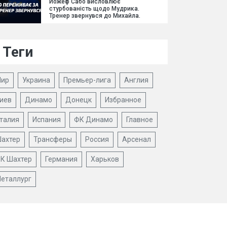
Йожеф Сабо висловлює
стурбованість щодо Мудрика.
Тренер звернувся до Михайла.
Теги
ир
Украина
Премьер-лига
Англия
иев
Динамо
Донецк
Избранное
талия
Испания
ФК Динамо
Главное
ахтер
Трансферы
Россия
Арсенал
К Шахтер
Германия
Харьков
еталлург