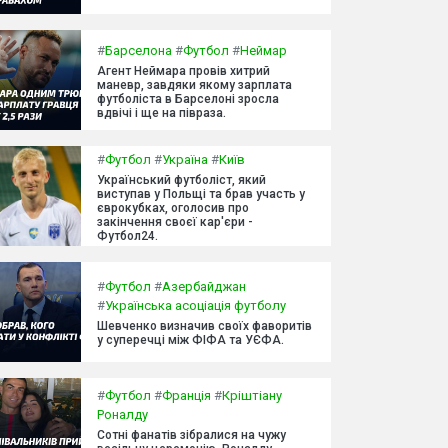
#
Барселона
#
Футбол
#
Неймар
Агент Неймара провів хитрий
маневр, завдяки якому зарплата
футболіста в Барселоні зросла
вдвічі і ще на півраза.
#
Футбол
#
Україна
#
Київ
Український футболіст, який
виступав у Польщі та брав участь у
єврокубках, оголосив про
закінчення своєї кар'єри -
Футбол24.
#
Футбол
#
Азербайджан
#
Українська асоціація футболу
Шевченко визначив своїх фаворитів
у суперечці між ФІФА та УЄФА.
#
Футбол
#
Франція
#
Кріштіану
Роналду
Сотні фанатів зібралися на чужу