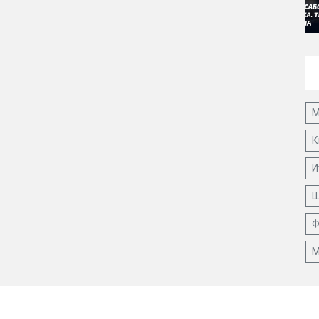
М
К
И
Ш
Ф
М