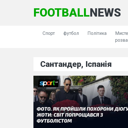
FOOTBALL
NEWS
Спорт
футбол
Політика
Мисте
розва
Сантандер, Іспанія