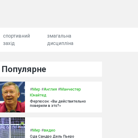
спортивний
змагальна
захід
дисципліна
Популярне
#
Мир
#
Англия
#
Манчестер
Юнайтед
Фергюсон: «Вы действительно
поверили в это?»
#
Мир
#
видео
Ода Сандро Дель Пьеро