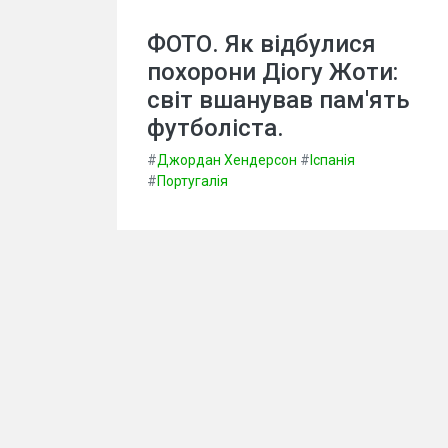
ФОТО. Як відбулися
похорони Діогу Жоти:
світ вшанував пам'ять
футболіста.
#
Джордан Хендерсон
#
Іспанія
#
Португалія