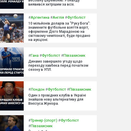
весільну церемонію. Роналду
виявився хитрішим за всіх.
#
Аргентина
#
Англія
#
Футболіст
10 мільйонів доларів за "Руку Бога":
знамените футбольне взяття воріт,
оформлене Дієго Марадоною на
світовому чемпіонаті, буде продано
на аукціоні.
#
Гана
#
Футболіст
#
Півзахисник
Динамо завершило угоду щодо
переходу хавбека перед початком
сезону в УПЛ.
#
Лондон
#
Футболіст
#
Півзахисник
Один з провідних клубів в Україні
знайшов нову альтернативу для
Вінісіуса Жуніора.
#
Тренер (спорт)
#
Футболіст
#
Півзахисник