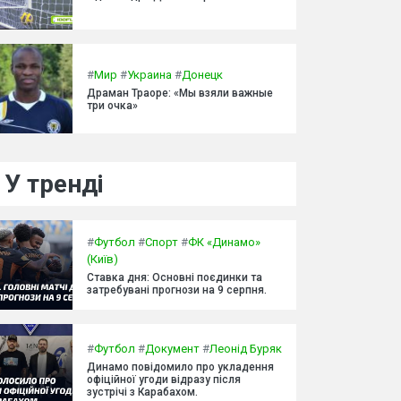
#
Мир
#
Украина
#
Донецк
Драман Траоре: «Мы взяли важные
три очка»
У тренді
#
Футбол
#
Спорт
#
ФК «Динамо»
(Київ)
Ставка дня: Основні поєдинки та
затребувані прогнози на 9 серпня.
#
Футбол
#
Документ
#
Леонід Буряк
Динамо повідомило про укладення
офіційної угоди відразу після
зустрічі з Карабахом.