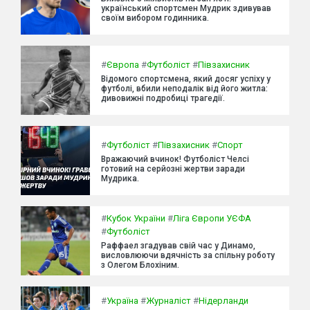
український спортсмен Мудрик здивував
своїм вибором годинника.
#
Європа
#
Футболіст
#
Півзахисник
Відомого спортсмена, який досяг успіху у
футболі, вбили неподалік від його житла:
дивовижні подробиці трагедії.
#
Футболіст
#
Півзахисник
#
Спорт
Вражаючий вчинок! Футболіст Челсі
готовий на серйозні жертви заради
Мудрика.
#
Кубок України
#
Ліга Європи УЄФА
#
Футболіст
Раффаел згадував свій час у Динамо,
висловлюючи вдячність за спільну роботу
з Олегом Блохіним.
#
Україна
#
Журналіст
#
Нідерланди