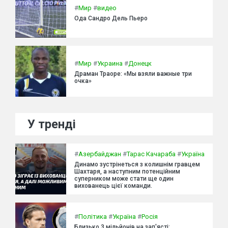
#
Мир
#
видео
Ода Сандро Дель Пьеро
#
Мир
#
Украина
#
Донецк
Драман Траоре: «Мы взяли важные три
очка»
У тренді
#
Азербайджан
#
Тарас Качараба
#
Україна
Динамо зустрінеться з колишнім гравцем
Шахтаря, а наступним потенційним
суперником може стати ще один
вихованець цієї команди.
#
Політика
#
Україна
#
Росія
Близько 3 мільйонів на зап'ясті: