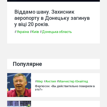
Віддамо шану. Захисник
аеропорту в Донецьку загинув
у віці 20 років.
#
Україна
#
Київ
#
Донецька область
Популярне
#
Мир
#
Англия
#
Манчестер Юнайтед
Фергюсон: «Вы действительно поверили в
это?»