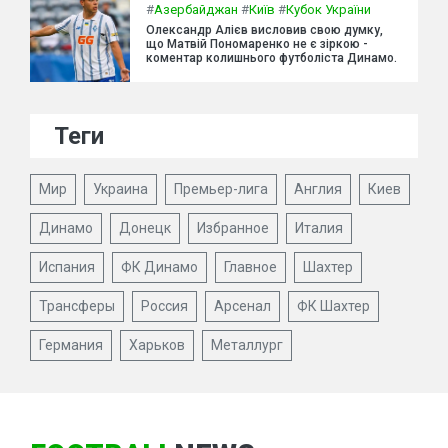
#
Азербайджан
#
Київ
#
Кубок України
Олександр Алієв висловив свою думку,
що Матвій Пономаренко не є зіркою -
коментар колишнього футболіста Динамо.
Теги
Мир
Украина
Премьер-лига
Англия
Киев
Динамо
Донецк
Избранное
Италия
Испания
ФК Динамо
Главное
Шахтер
Трансферы
Россия
Арсенал
ФК Шахтер
Германия
Харьков
Металлург