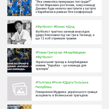
"Яка символіка прикрашає їхні груди?"
Остап Маркевич роз'яснив, чому команді
Динамо буде нелегко виступити у зустрічі
з Карабахом в рамках Ліги конференцій.
#
Футболіст
#
Бізнес
#
Дощ
Футболіст трагічно загинув внаслідок
удару блискавки під час гри в Таїланді, а
ще 12 осіб отримали травми.
#
Роман Григорчук
#
Азербайджан
#
Футболіст
Український тренер в Азербайджані
заявив: "Карабах – це команда для
тренерів".
#
Політика
#
Росія
#
Друга Польська
Республіка
Повернення Мудрика: українського гравця
асоціюють із Волинською трагедією.